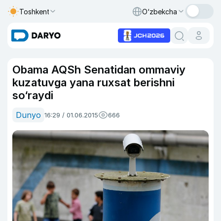
Toshkent
O‘zbekcha
Obama AQSh Senatidan ommaviy
kuzatuvga yana ruxsat berishni
so‘raydi
Dunyo
16:29 / 01.06.2015
666