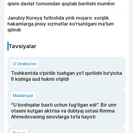
qismi davlat tomonidan qoplab berilishi mumkin
Janubiy Koreya futbolida yirik mojaro: xorijlik
hakamlarga jinsiy xizmatlar ko‘rsatilgani ma’lum
qilindi
Tavsiyalar
O‘zbekiston
Toshkentda o‘pirilib tushgan yo‘l qurilishi bo‘yicha
6 kishiga sud hukmi o‘qildi
Madaniyat
“U boshqalar baxti uchun tug‘ilgan edi”. Bir umr
otasini kutgan aktrisa va dublyaj ustasi Rimma
Ahmedovaning sinovlarga to‘la hayoti