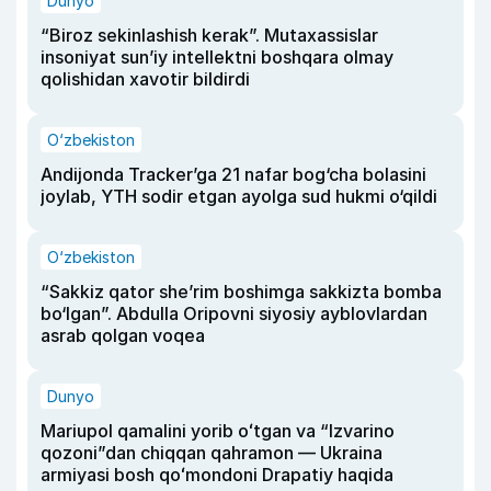
Dunyo
“Biroz sekinlashish kerak”. Mutaxassislar
insoniyat sun’iy intellektni boshqara olmay
qolishidan xavotir bildirdi
O‘zbekiston
Andijonda Tracker’ga 21 nafar bog‘cha bolasini
joylab, YTH sodir etgan ayolga sud hukmi o‘qildi
O‘zbekiston
“Sakkiz qator she’rim boshimga sakkizta bomba
bo‘lgan”. Abdulla Oripovni siyosiy ayblovlardan
asrab qolgan voqea
Dunyo
Mariupol qamalini yorib oʻtgan va “Izvarino
qozoni”dan chiqqan qahramon — Ukraina
armiyasi bosh qoʻmondoni Drapatiy haqida