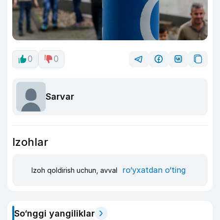
0
0
Sarvar
Izohlar
ro‘yxatdan o‘ting
Izoh qoldirish uchun, avval
So‘nggi yangiliklar