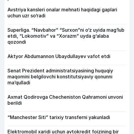
Avstriya kansleri onalar mehnati haqidagi gaplari
uchun uzr so‘radi
Superliga. “Navbahor” “Surxon”ni o‘z uyida mag‘lub
etdi, “Lokomotiv” va “Xorazm” uyda g‘alaba
qozondi
Aktyor Abdu­mannon Ubaydullayev vafot etdi
Senat Prezident administratsiyasining huquqiy
maqomini belgilovchi konstitutsiyaviy qonunni
ma’qulladi
Axmat Qodirovga Checheniston Qahramoni unvoni
berildi
“Manchester Siti” tarixiy transferni yakunladi
Elektromobil xaridi uchun avtokredit foizining bir