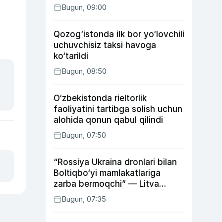
Bugun, 09:00
Qozog‘istonda ilk bor yo‘lovchili
uchuvchisiz taksi havoga
ko‘tarildi
Bugun, 08:50
O‘zbekistonda rieltorlik
faoliyatini tartibga solish uchun
alohida qonun qabul qilindi
Bugun, 07:50
“Rossiya Ukraina dronlari bilan
Boltiqbo‘yi mamlakatlariga
zarba bermoqchi” — Litva
mudofaa vaziri
Bugun, 07:35