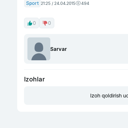
Sport
21:25 / 24.04.2015
494
0
0
Sarvar
Izohlar
Izoh qoldirish 