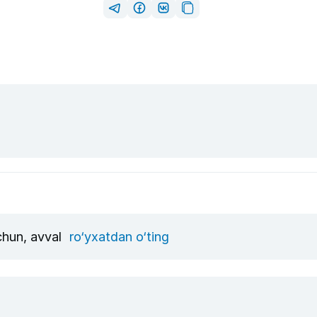
uchun, avval
ro‘yxatdan o‘ting