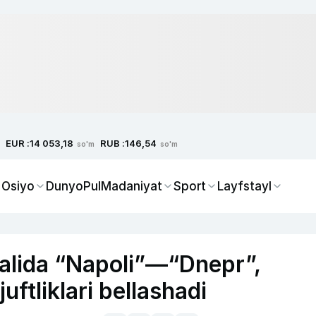
EUR :
RUB :
14 053,18
146,54
so'm
so'm
 Osiyo
Dunyo
Pul
Madaniyat
Sport
Layfstayl
nalida “Napoli”—“Dnepr”,
uftliklari bellashadi