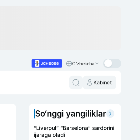
O‘zbekcha
Kabinet
So‘nggi yangiliklar
“Liverpul” “Barselona” sardorini
ijaraga oladi