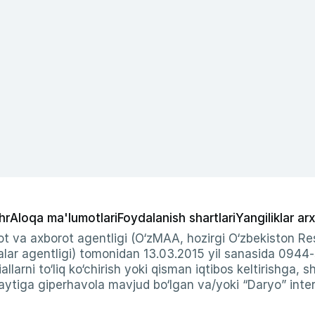
hr
Aloqa ma'lumotlari
Foydalanish shartlari
Yangiliklar arx
t va axborot agentligi (O‘zMAA, hozirgi O‘zbekiston Res
ar agentligi) tomonidan 13.03.2015 yil sanasida 0944
allarni to‘liq ko‘chirish yoki qisman iqtibos keltirishga, 
ytiga giperhavola mavjud bo‘lgan va/yoki “Daryo” intern