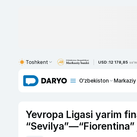
Toshkent
USD :
12 178,85
so'm
O‘zbekiston
Markaziy
Yevropa Ligasi yarim fi
“Sevilya”—“Fiorentina” j