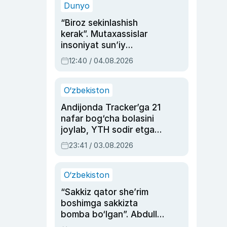
Dunyo
“Biroz sekinlashish
kerak”. Mutaxassislar
insoniyat sun’iy
intellektni boshqara
12:40 / 04.08.2026
olmay qolishidan xavotir
bildirdi
O‘zbekiston
Andijonda Tracker’ga 21
nafar bog‘cha bolasini
joylab, YTH sodir etgan
ayolga sud hukmi o‘qildi
23:41 / 03.08.2026
O‘zbekiston
“Sakkiz qator she’rim
boshimga sakkizta
bomba bo‘lgan”. Abdulla
Oripovni siyosiy