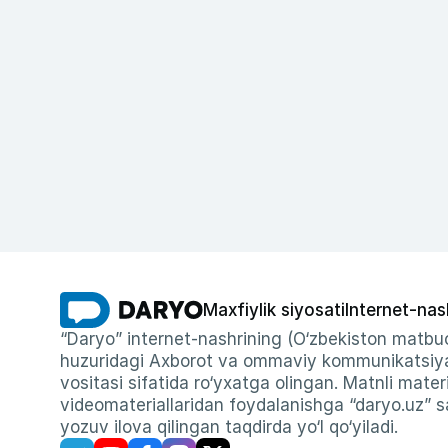
Maxfiylik siyosati
Internet-nas
“Daryo” internet-nashrining (O‘zbekiston matbuo
huzuridagi Axborot va ommaviy kommunikatsiyal
vositasi sifatida ro‘yxatga olingan. Matnli materi
videomateriallaridan foydalanishga “daryo.uz” sa
yozuv ilova qilingan taqdirda yo‘l qo‘yiladi.