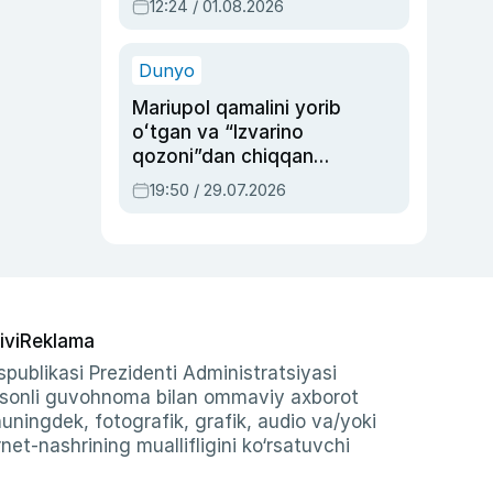
12:24 / 01.08.2026
ayblovlardan asrab
qolgan voqea
Dunyo
Mariupol qamalini yorib
oʻtgan va “Izvarino
qozoni”dan chiqqan
qahramon — Ukraina
19:50 / 29.07.2026
armiyasi bosh
qoʻmondoni Drapatiy
haqida
ivi
Reklama
publikasi Prezidenti Administratsiyasi
-sonli guvohnoma bilan ommaviy axborot
shuningdek, fotografik, grafik, audio va/yoki
et-nashrining muallifligini ko‘rsatuvchi