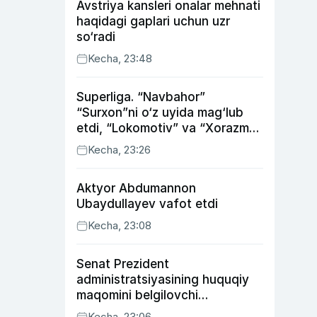
Avstriya kansleri onalar mehnati
haqidagi gaplari uchun uzr
so‘radi
Kecha, 23:48
Superliga. “Navbahor”
“Surxon”ni o‘z uyida mag‘lub
etdi, “Lokomotiv” va “Xorazm”
uyda g‘alaba qozondi
Kecha, 23:26
Aktyor Abdu­mannon
Ubaydullayev vafot etdi
Kecha, 23:08
Senat Prezident
administratsiyasining huquqiy
maqomini belgilovchi
konstitutsiyaviy qonunni
Kecha, 23:06