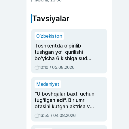
ma’qulladi
Tavsiyalar
O‘zbekiston
Toshkentda o‘pirilib
tushgan yo‘l qurilishi
bo‘yicha 6 kishiga sud
hukmi o‘qildi
10:10 / 05.08.2026
Madaniyat
“U boshqalar baxti uchun
tug‘ilgan edi”. Bir umr
otasini kutgan aktrisa va
dublyaj ustasi Rimma
13:55 / 04.08.2026
Ahmedovaning
sinovlarga to‘la hayoti