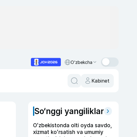
O‘zbekcha
Kabinet
So‘nggi yangiliklar
Oʻzbekistonda olti oyda savdo,
xizmat koʻrsatish va umumiy