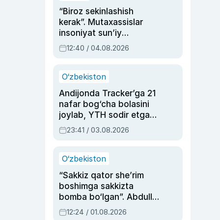
“Biroz sekinlashish
kerak”. Mutaxassislar
insoniyat sun’iy
intellektni boshqara
12:40 / 04.08.2026
olmay qolishidan xavotir
bildirdi
O‘zbekiston
Andijonda Tracker’ga 21
nafar bog‘cha bolasini
joylab, YTH sodir etgan
ayolga sud hukmi o‘qildi
23:41 / 03.08.2026
O‘zbekiston
“Sakkiz qator she’rim
boshimga sakkizta
bomba bo‘lgan”. Abdulla
Oripovni siyosiy
12:24 / 01.08.2026
ayblovlardan asrab