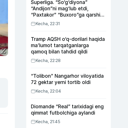
Superliga. “So‘g‘diyona”
“Andijon”ni mag‘lub etdi,
“Paxtakor” “Buxoro”ga qarshi
bahsda g‘alabani qo‘ldan
Kecha, 22:31
chiqardi
Tramp AQSH o‘q-dorilari haqida
ma’lumot tarqatganlarga
qamoq bilan tahdid qildi
Kecha, 22:28
“Tolibon” Nangarhor viloyatida
72 gektar yerni tortib oldi
Kecha, 22:04
Diomande “Real” tarixidagi eng
qimmat futbolchiga aylandi
Kecha, 21:45