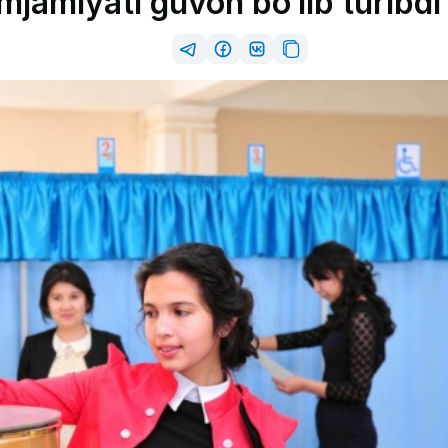
mjamiyati guvoh bo‘lib turibdi