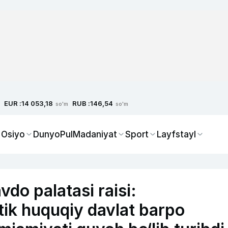
EUR :
RUB :
14 053,18
146,54
so'm
so'm
 Osiyo
Dunyo
Pul
Madaniyat
Sport
Layfstayl
do palatasi raisi:
ik huquqiy davlat barpo