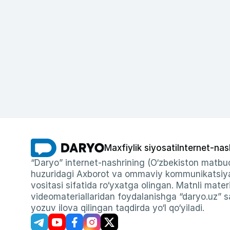
Maxfiylik siyosati
Internet-nas
“Daryo” internet-nashrining (O‘zbekiston matbuo
huzuridagi Axborot va ommaviy kommunikatsiyal
vositasi sifatida ro‘yxatga olingan. Matnli materi
videomateriallaridan foydalanishga “daryo.uz” sa
yozuv ilova qilingan taqdirda yo‘l qo‘yiladi.