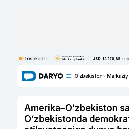
Toshkent
USD :
12 178,85
so'm
O‘zbekiston
Markaziy
Amerika–O‘zbekiston sav
O‘zbekistonda demokrat