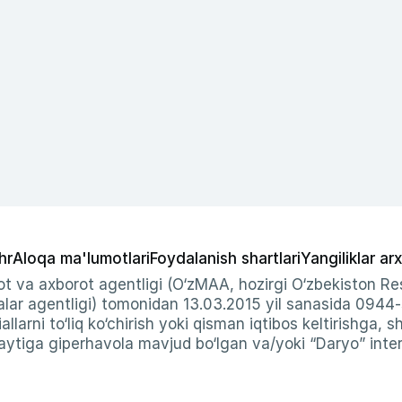
hr
Aloqa ma'lumotlari
Foydalanish shartlari
Yangiliklar arx
t va axborot agentligi (O‘zMAA, hozirgi O‘zbekiston Res
ar agentligi) tomonidan 13.03.2015 yil sanasida 0944
allarni to‘liq ko‘chirish yoki qisman iqtibos keltirishga, 
ytiga giperhavola mavjud bo‘lgan va/yoki “Daryo” intern