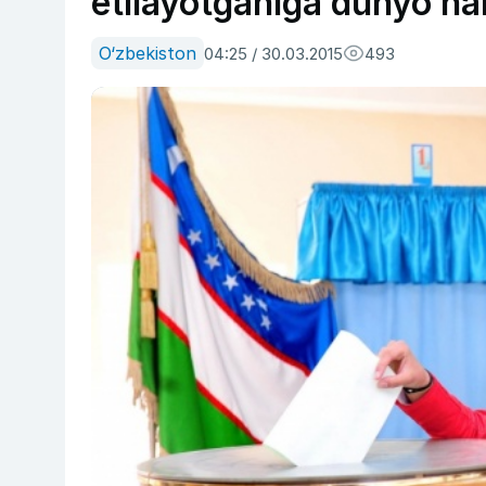
etilayotganiga dunyo ha
O‘zbekiston
04:25 / 30.03.2015
493