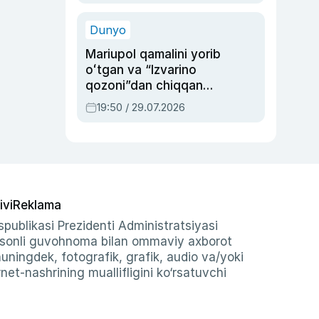
qolgan voqea
Dunyo
Mariupol qamalini yorib
oʻtgan va “Izvarino
qozoni”dan chiqqan
qahramon — Ukraina
19:50 / 29.07.2026
armiyasi bosh
qoʻmondoni Drapatiy
haqida
ivi
Reklama
publikasi Prezidenti Administratsiyasi
-sonli guvohnoma bilan ommaviy axborot
shuningdek, fotografik, grafik, audio va/yoki
et-nashrining muallifligini ko‘rsatuvchi