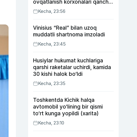
ovqatlanish korxonalari qancha
soliq toʻlagani ochiqlandi
Kecha, 23:56
Vinisius “Real” bilan uzoq
muddatli shartnoma imzoladi
Kecha, 23:45
Husiylar hukumat kuchlariga
qarshi raketalar uchirdi, kamida
30 kishi halok bo‘ldi
Kecha, 23:35
Toshkentda Kichik halqa
avtomobil yo‘lining bir qismi
to‘rt kunga yopildi (xarita)
Kecha, 23:10