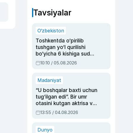
Tavsiyalar
O‘zbekiston
Toshkentda o‘pirilib
tushgan yo‘l qurilishi
bo‘yicha 6 kishiga sud
hukmi o‘qildi
10:10 / 05.08.2026
Madaniyat
“U boshqalar baxti uchun
tug‘ilgan edi”. Bir umr
otasini kutgan aktrisa va
dublyaj ustasi Rimma
13:55 / 04.08.2026
Ahmedovaning
sinovlarga to‘la hayoti
Dunyo