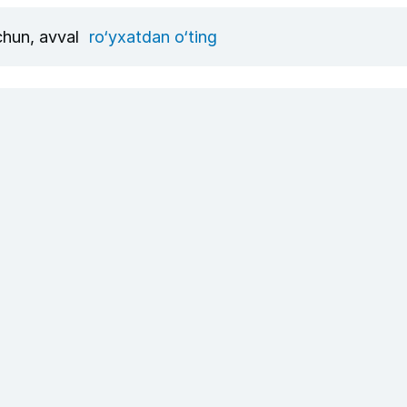
uchun, avval
ro‘yxatdan o‘ting