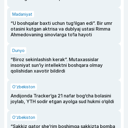
Madaniyat
“U boshqalar baxti uchun tug‘ilgan edi”. Bir umr
otasini kutgan aktrisa va dublyaj ustasi Rimma
Ahmedovaning sinovlarga to‘la hayoti
Dunyo
“Biroz sekinlashish kerak”. Mutaxassislar
insoniyat sun’iy intellektni boshqara olmay
qolishidan xavotir bildirdi
O‘zbekiston
Andijonda Tracker’ga 21 nafar bog‘cha bolasini
joylab, YTH sodir etgan ayolga sud hukmi o‘qildi
O‘zbekiston
“Sakkiz qator she’rim boshimga sakkizta bomba