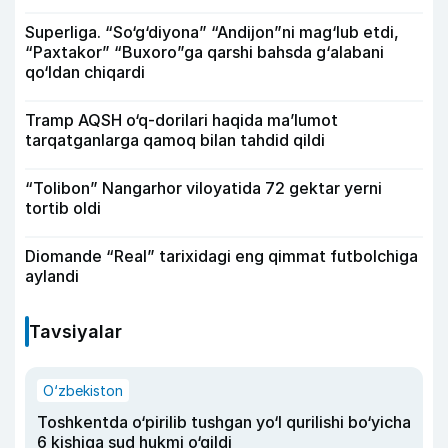
Superliga. “So‘g‘diyona” “Andijon”ni mag‘lub etdi,
“Paxtakor” “Buxoro”ga qarshi bahsda g‘alabani
qo‘ldan chiqardi
Tramp AQSH o‘q-dorilari haqida ma’lumot
tarqatganlarga qamoq bilan tahdid qildi
“Tolibon” Nangarhor viloyatida 72 gektar yerni
tortib oldi
Diomande “Real” tarixidagi eng qimmat futbolchiga
aylandi
Tavsiyalar
O‘zbekiston
Toshkentda o‘pirilib tushgan yo‘l qurilishi bo‘yicha
6 kishiga sud hukmi o‘qildi