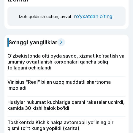
ro‘yxatdan o‘ting
Izoh qoldirish uchun, avval
So‘nggi yangiliklar
Oʻzbekistonda olti oyda savdo, xizmat koʻrsatish va
umumiy ovqatlanish korxonalari qancha soliq
toʻlagani ochiqlandi
Vinisius “Real” bilan uzoq muddatli shartnoma
imzoladi
Husiylar hukumat kuchlariga qarshi raketalar uchirdi,
kamida 30 kishi halok bo‘ldi
Toshkentda Kichik halqa avtomobil yo‘lining bir
qismi to‘rt kunga yopildi (xarita)