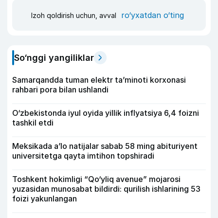
ro‘yxatdan o‘ting
Izoh qoldirish uchun, avval
So‘nggi yangiliklar
Samarqandda tuman elektr ta’minoti korxonasi
rahbari pora bilan ushlandi
O‘zbekistonda iyul oyida yillik inflyatsiya 6,4 foizni
tashkil etdi
Meksikada a’lo natijalar sabab 58 ming abituriyent
universitetga qayta imtihon topshiradi
Toshkent hokimligi “Qo‘yliq avenue” mojarosi
yuzasidan munosabat bildirdi: qurilish ishlarining 53
foizi yakunlangan