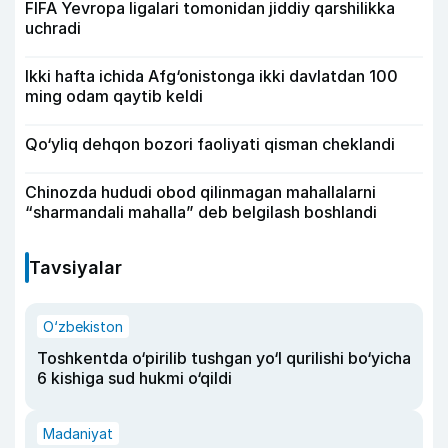
FIFA Yevropa ligalari tomonidan jiddiy qarshilikka
uchradi
Ikki hafta ichida Afg‘onistonga ikki davlatdan 100
ming odam qaytib keldi
Qo‘yliq dehqon bozori faoliyati qisman cheklandi
Chinozda hududi obod qilinmagan mahallalarni
“sharmandali mahalla” deb belgilash boshlandi
Tavsiyalar
O‘zbekiston
Toshkentda o‘pirilib tushgan yo‘l qurilishi bo‘yicha
6 kishiga sud hukmi o‘qildi
Madaniyat