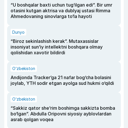
“U boshqalar baxti uchun tug‘ilgan edi”. Bir umr
otasini kutgan aktrisa va dublyaj ustasi Rimma
Ahmedovaning sinovlarga to‘la hayoti
Dunyo
“Biroz sekinlashish kerak”. Mutaxassislar
insoniyat sun’iy intellektni boshqara olmay
qolishidan xavotir bildirdi
O‘zbekiston
Andijonda Tracker’ga 21 nafar bog‘cha bolasini
joylab, YTH sodir etgan ayolga sud hukmi o‘qildi
O‘zbekiston
“Sakkiz qator she’rim boshimga sakkizta bomba
bo‘lgan”. Abdulla Oripovni siyosiy ayblovlardan
asrab qolgan voqea