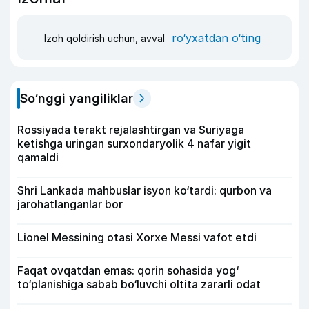
ro‘yxatdan o‘ting
Izoh qoldirish uchun, avval
So‘nggi yangiliklar
Rossiyada terakt rejalashtirgan va Suriyaga
ketishga uringan surxondaryolik 4 nafar yigit
qamaldi
Shri Lankada mahbuslar isyon ko‘tardi: qurbon va
jarohatlanganlar bor
Lionel Messining otasi Xorxe Messi vafot etdi
Faqat ovqatdan emas: qorin sohasida yog‘
to‘planishiga sabab bo‘luvchi oltita zararli odat