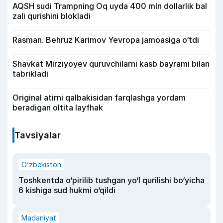
AQSH sudi Trampning Oq uyda 400 mln dollarlik bal
zali qurishini blokladi
Rasman. Behruz Karimov Yevropa jamoasiga o‘tdi
Shavkat Mirziyoyev quruvchilarni kasb bayrami bilan
tabrikladi
Original atirni qalbakisidan farqlashga yordam
beradigan oltita layfhak
Tavsiyalar
O‘zbekiston
Toshkentda o‘pirilib tushgan yo‘l qurilishi bo‘yicha
6 kishiga sud hukmi o‘qildi
Madaniyat