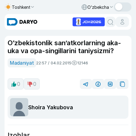
Toshkent
O‘zbekcha
O‘zbekistonlik san’atkorlarning aka-
uka va opa-singillarini taniysizmi?
Madaniyat
22:57 / 04.02.2015
12146
0
0
Shoira Yakubova
Izohlar