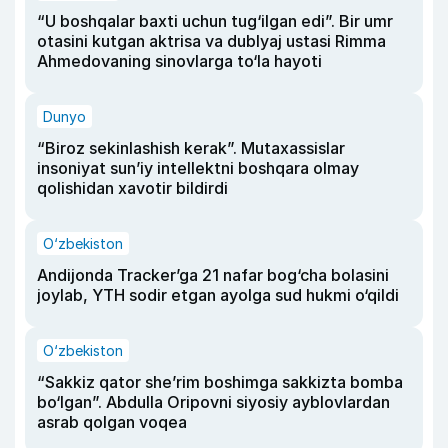
“U boshqalar baxti uchun tug‘ilgan edi”. Bir umr
otasini kutgan aktrisa va dublyaj ustasi Rimma
Ahmedovaning sinovlarga to‘la hayoti
Dunyo
“Biroz sekinlashish kerak”. Mutaxassislar
insoniyat sun’iy intellektni boshqara olmay
qolishidan xavotir bildirdi
O‘zbekiston
Andijonda Tracker’ga 21 nafar bog‘cha bolasini
joylab, YTH sodir etgan ayolga sud hukmi o‘qildi
O‘zbekiston
“Sakkiz qator she’rim boshimga sakkizta bomba
bo‘lgan”. Abdulla Oripovni siyosiy ayblovlardan
asrab qolgan voqea