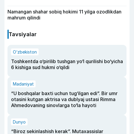
Namangan shahar sobiq hokimi 11 yilga ozodlikdan
mahrum qilindi
Tavsiyalar
O‘zbekiston
Toshkentda o‘pirilib tushgan yo‘l qurilishi bo‘yicha
6 kishiga sud hukmi o‘qildi
Madaniyat
“U boshqalar baxti uchun tug‘ilgan edi”. Bir umr
otasini kutgan aktrisa va dublyaj ustasi Rimma
Ahmedovaning sinovlarga to‘la hayoti
Dunyo
“Biroz sekinlashish kerak”. Mutaxassislar