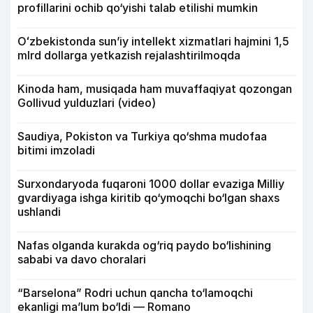
profillarini ochib qo‘yishi talab etilishi mumkin
Oʻzbekistonda sunʼiy intellekt xizmatlari hajmini 1,5
mlrd dollarga yetkazish rejalashtirilmoqda
Kinoda ham, musiqada ham muvaffaqiyat qozongan
Gollivud yulduzlari (video)
Saudiya, Pokiston va Turkiya qo‘shma mudofaa
bitimi imzoladi
Surxondaryoda fuqaroni 1000 dollar evaziga Milliy
gvardiyaga ishga kiritib qo‘ymoqchi bo‘lgan shaxs
ushlandi
Nafas olganda kurakda og‘riq paydo bo‘lishining
sababi va davo choralari
“Barselona” Rodri uchun qancha to‘lamoqchi
ekanligi ma’lum bo‘ldi — Romano