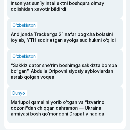
insoniyat sun’iy intellektni boshqara olmay
qolishidan xavotir bildirdi
O‘zbekiston
Andijonda Tracker’ga 21 nafar bog‘cha bolasini
joylab, YTH sodir etgan ayolga sud hukmi o‘qildi
O‘zbekiston
“Sakkiz qator she’rim boshimga sakkizta bomba
bo‘lgan”. Abdulla Oripovni siyosiy ayblovlardan
asrab qolgan voqea
Dunyo
Mariupol qamalini yorib oʻtgan va “Izvarino
qozoni”dan chiqqan qahramon — Ukraina
armiyasi bosh qoʻmondoni Drapatiy haqida