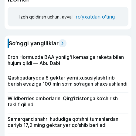
ro‘yxatdan o‘ting
Izoh qoldirish uchun, avval
So‘nggi yangiliklar
Eron Hormuzda BAA yonilg‘i kemasiga raketa bilan
hujum qildi — Abu Dabi
Qashqadaryoda 6 gektar yerni xususiylashtirib
berish evaziga 100 mln so‘m so‘ragan shaxs ushlandi
Wildberries omborlarini Qirg‘izistonga ko‘chirish
taklif qilindi
Samarqand shahri hududiga qo‘shni tumanlardan
qariyb 17,2 ming gektar yer qo‘shib beriladi