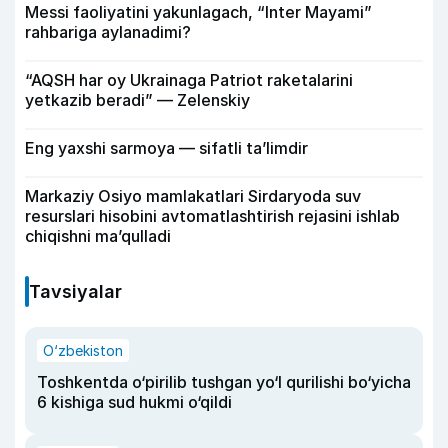
Messi faoliyatini yakunlagach, “Inter Mayami”
rahbariga aylanadimi?
“AQSH har oy Ukrainaga Patriot raketalarini
yetkazib beradi” — Zelenskiy
Eng yaxshi sarmoya — sifatli ta’limdir
Markaziy Osiyo mamlakatlari Sirdaryoda suv
resurslari hisobini avtomatlashtirish rejasini ishlab
chiqishni ma’qulladi
Tavsiyalar
O‘zbekiston
Toshkentda o‘pirilib tushgan yo‘l qurilishi bo‘yicha
6 kishiga sud hukmi o‘qildi