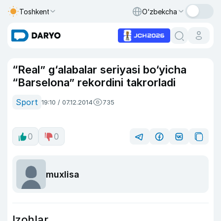
Toshkent
O‘zbekcha
“Real” g‘alabalar seriyasi bo‘yicha
“Barselona” rekordini takrorladi
Sport
19:10 / 07.12.2014
735
0
0
muxlisa
Izohlar