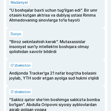
Madaniyat
“U boshqalar baxti uchun tug‘ilgan edi”. Bir umr
otasini kutgan aktrisa va dublyaj ustasi Rimma
Ahmedovaning sinovlarga to‘la hayoti
Dunyo
“Biroz sekinlashish kerak”. Mutaxassislar
insoniyat sun’iy intellektni boshqara olmay
qolishidan xavotir bildirdi
O‘zbekiston
Andijonda Tracker’ga 21 nafar bog‘cha bolasini
joylab, YTH sodir etgan ayolga sud hukmi o‘qildi
O‘zbekiston
“Sakkiz qator she’rim boshimga sakkizta bomba
bo‘lgan”. Abdulla Oripovni siyosiy ayblovlardan
asrab qolgan voqea