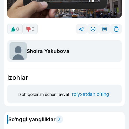
0
0
Shoira Yakubova
Izohlar
ro‘yxatdan o‘ting
Izoh qoldirish uchun, avval
So‘nggi yangiliklar