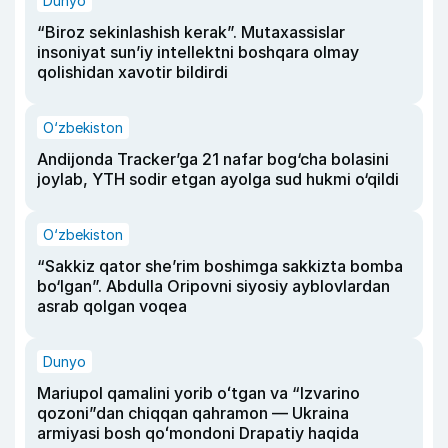
Dunyo
“Biroz sekinlashish kerak”. Mutaxassislar
insoniyat sun’iy intellektni boshqara olmay
qolishidan xavotir bildirdi
O‘zbekiston
Andijonda Tracker’ga 21 nafar bog‘cha bolasini
joylab, YTH sodir etgan ayolga sud hukmi o‘qildi
O‘zbekiston
“Sakkiz qator she’rim boshimga sakkizta bomba
bo‘lgan”. Abdulla Oripovni siyosiy ayblovlardan
asrab qolgan voqea
Dunyo
Mariupol qamalini yorib oʻtgan va “Izvarino
qozoni”dan chiqqan qahramon — Ukraina
armiyasi bosh qoʻmondoni Drapatiy haqida