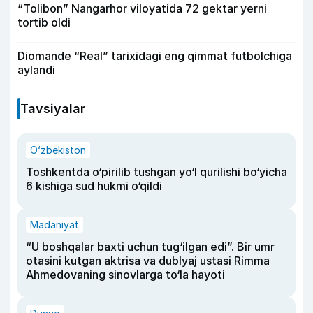
“Tolibon” Nangarhor viloyatida 72 gektar yerni
tortib oldi
Diomande “Real” tarixidagi eng qimmat futbolchiga
aylandi
Tavsiyalar
O‘zbekiston
Toshkentda o‘pirilib tushgan yo‘l qurilishi bo‘yicha
6 kishiga sud hukmi o‘qildi
Madaniyat
“U boshqalar baxti uchun tug‘ilgan edi”. Bir umr
otasini kutgan aktrisa va dublyaj ustasi Rimma
Ahmedovaning sinovlarga to‘la hayoti