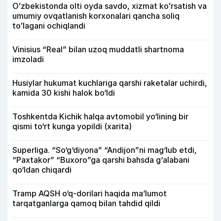
Oʻzbekistonda olti oyda savdo, xizmat koʻrsatish va
umumiy ovqatlanish korxonalari qancha soliq
toʻlagani ochiqlandi
Vinisius “Real” bilan uzoq muddatli shartnoma
imzoladi
Husiylar hukumat kuchlariga qarshi raketalar uchirdi,
kamida 30 kishi halok bo‘ldi
Toshkentda Kichik halqa avtomobil yo‘lining bir
qismi to‘rt kunga yopildi (xarita)
Superliga. “So‘g‘diyona” “Andijon”ni mag‘lub etdi,
“Paxtakor” “Buxoro”ga qarshi bahsda g‘alabani
qo‘ldan chiqardi
Tramp AQSH o‘q-dorilari haqida ma’lumot
tarqatganlarga qamoq bilan tahdid qildi