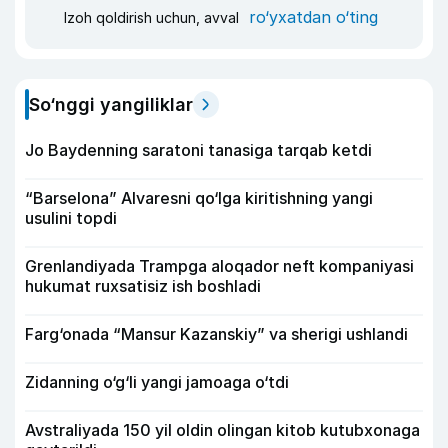
ro‘yxatdan o‘ting
Izoh qoldirish uchun, avval
So‘nggi yangiliklar
Jo Baydenning saratoni tanasiga tarqab ketdi
“Barselona” Alvaresni qo‘lga kiritishning yangi
usulini topdi
Grenlandiyada Trampga aloqador neft kompaniyasi
hukumat ruxsatisiz ish boshladi
Farg‘onada “Mansur Kazanskiy” va sherigi ushlandi
Zidanning o‘g‘li yangi jamoaga o‘tdi
Avstraliyada 150 yil oldin olingan kitob kutubxonaga