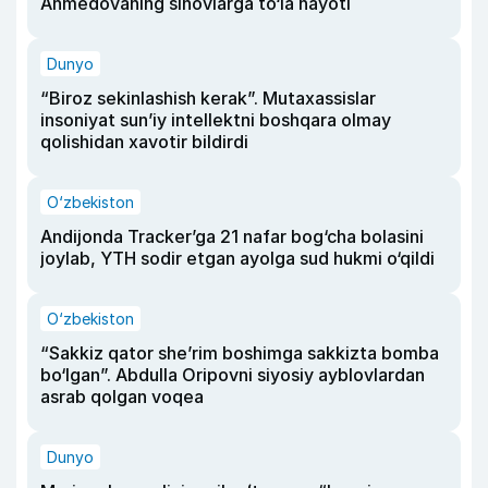
Ahmedovaning sinovlarga to‘la hayoti
Dunyo
“Biroz sekinlashish kerak”. Mutaxassislar
insoniyat sun’iy intellektni boshqara olmay
qolishidan xavotir bildirdi
O‘zbekiston
Andijonda Tracker’ga 21 nafar bog‘cha bolasini
joylab, YTH sodir etgan ayolga sud hukmi o‘qildi
O‘zbekiston
“Sakkiz qator she’rim boshimga sakkizta bomba
bo‘lgan”. Abdulla Oripovni siyosiy ayblovlardan
asrab qolgan voqea
Dunyo