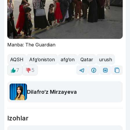
Manba: The Guardian
AQSH
Afg‘oniston
afg‘on
Qatar
urush
7
5
Dilafro‘z Mirzayeva
Izohlar