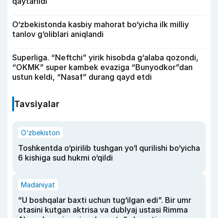
qaytarildi
O‘zbekistonda kasbiy mahorat bo‘yicha ilk milliy
tanlov g‘oliblari aniqlandi
Superliga. “Neftchi” yirik hisobda g‘alaba qozondi,
“OKMK” super kambek evaziga “Bunyodkor”dan
ustun keldi, “Nasaf” durang qayd etdi
Tavsiyalar
O‘zbekiston
Toshkentda o‘pirilib tushgan yo‘l qurilishi bo‘yicha
6 kishiga sud hukmi o‘qildi
Madaniyat
“U boshqalar baxti uchun tug‘ilgan edi”. Bir umr
otasini kutgan aktrisa va dublyaj ustasi Rimma