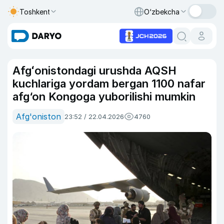
Toshkent
O‘zbekcha
Afgʻonistondagi urushda AQSH
kuchlariga yordam bergan 1100 nafar
afg‘on Kongoga yuborilishi mumkin
Afg'oniston
23:52 / 22.04.2026
4760