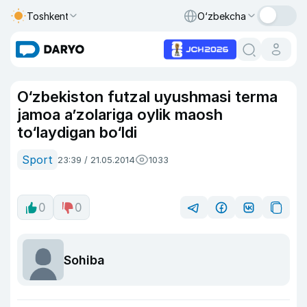
Toshkent
O‘zbekcha
O‘zbekiston futzal uyushmasi terma
jamoa a’zolariga oylik maosh
to‘laydigan bo‘ldi
Sport
23:39 / 21.05.2014
1033
0
0
Sohiba