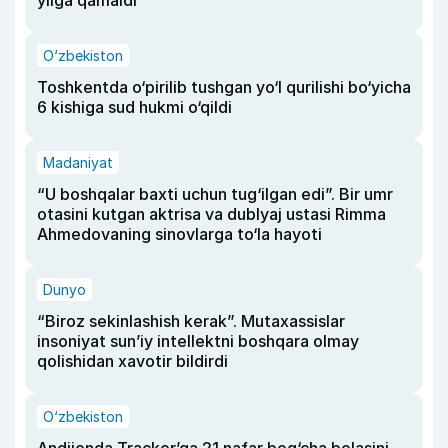
yilga qamaldi
O‘zbekiston
Toshkentda o‘pirilib tushgan yo‘l qurilishi bo‘yicha
6 kishiga sud hukmi o‘qildi
Madaniyat
“U boshqalar baxti uchun tug‘ilgan edi”. Bir umr
otasini kutgan aktrisa va dublyaj ustasi Rimma
Ahmedovaning sinovlarga to‘la hayoti
Dunyo
“Biroz sekinlashish kerak”. Mutaxassislar
insoniyat sun’iy intellektni boshqara olmay
qolishidan xavotir bildirdi
O‘zbekiston