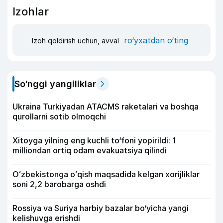
Izohlar
ro‘yxatdan o‘ting
Izoh qoldirish uchun, avval
So‘nggi yangiliklar
Ukraina Turkiyadan ATACMS raketalari va boshqa
qurollarni sotib olmoqchi
Xitoyga yilning eng kuchli to‘foni yopirildi: 1
milliondan ortiq odam evakuatsiya qilindi
Oʻzbekistonga oʻqish maqsadida kelgan xorijliklar
soni 2,2 barobarga oshdi
Rossiya va Suriya harbiy bazalar bo‘yicha yangi
kelishuvga erishdi