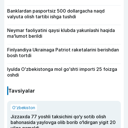
Banklardan pasportsiz 500 dollargacha naqd
valyuta olish tartibi ishga tushdi
Neymar faoliyatini qaysi klubda yakunlashi haqida
ma’lumot berildi
Finlyandiya Ukrainaga Patriot raketalarini berishdan
bosh tortdi
Iyulda Oʻzbekistonga mol goʻshti importi 25 foizga
oshdi
Tavsiyalar
O‘zbekiston
Jizzaxda 77 yoshli taksichini qo‘y sotib olish
bahonasida yaylovga olib borib o‘ldirgan yigit 20