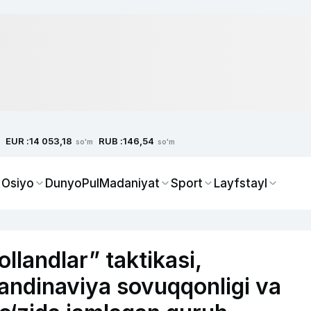
EUR :
RUB :
14 053,18
146,54
so'm
so'm
 Osiyo
Dunyo
Pul
Madaniyat
Sport
Layfstayl
llandlar” taktikasi,
andinaviya sovuqqonligi va