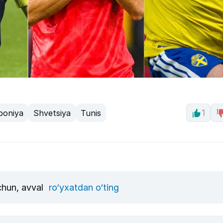
poniya
Shvetsiya
Tunis
1
uchun, avval
ro‘yxatdan o‘ting