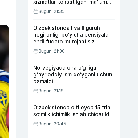
xizmatlar ko‘rsatilgani ma’lum
qilindi
Bugun, 21:35
O‘zbekistonda I va II guruh
nogironligi bo‘yicha pensiyalar
endi fuqaro murojaatisiz
tayinlanishi mumkin
Bugun, 21:30
Norvegiyada ona o‘g‘liga
g‘ayrioddiy ism qo‘ygani uchun
qamaldi
Bugun, 21:18
O‘zbekistonda olti oyda 15 trln
so‘mlik ichimlik ishlab chiqarildi
Bugun, 20:45