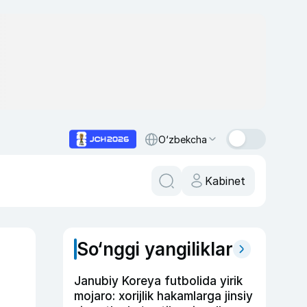
O‘zbekcha
Kabinet
So‘nggi yangiliklar
Janubiy Koreya futbolida yirik
mojaro: xorijlik hakamlarga jinsiy