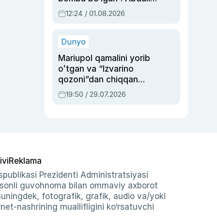
Oripovni siyosiy
12:24 / 01.08.2026
ayblovlardan asrab
qolgan voqea
Dunyo
Mariupol qamalini yorib
oʻtgan va “Izvarino
qozoni”dan chiqqan
qahramon — Ukraina
19:50 / 29.07.2026
armiyasi bosh
qoʻmondoni Drapatiy
haqida
ivi
Reklama
publikasi Prezidenti Administratsiyasi
-sonli guvohnoma bilan ommaviy axborot
shuningdek, fotografik, grafik, audio va/yoki
et-nashrining muallifligini ko‘rsatuvchi