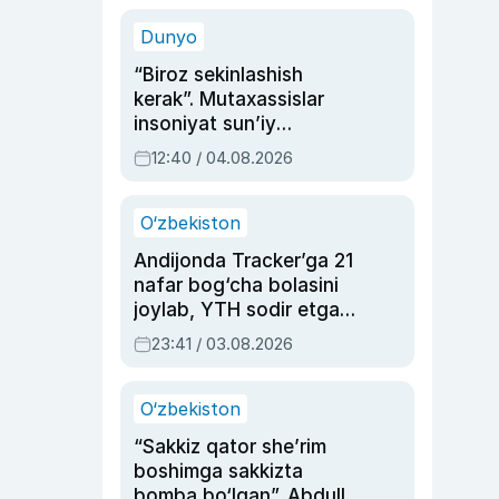
sinovlarga to‘la hayoti
Dunyo
“Biroz sekinlashish
kerak”. Mutaxassislar
insoniyat sun’iy
intellektni boshqara
12:40 / 04.08.2026
olmay qolishidan xavotir
bildirdi
O‘zbekiston
Andijonda Tracker’ga 21
nafar bog‘cha bolasini
joylab, YTH sodir etgan
ayolga sud hukmi o‘qildi
23:41 / 03.08.2026
O‘zbekiston
“Sakkiz qator she’rim
boshimga sakkizta
bomba bo‘lgan”. Abdulla