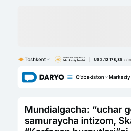
Toshkent
USD :
12 178,85
so'm
O‘zbekiston
Markaziy
Mundialgacha: “uchar go
samuraycha intizom, Sk