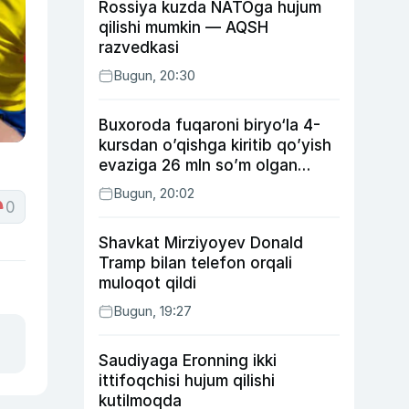
Rossiya kuzda NATOga hujum
qilishi mumkin — AQSH
razvedkasi
Bugun, 20:30
Buxoroda fuqaroni biryo‘la 4-
kursdan o’qishga kiritib qo’yish
evaziga 26 mln so’m olgan
shaxs ushlandi
Bugun, 20:02
0
Shavkat Mirziyoyev Donald
Tramp bilan telefon orqali
muloqot qildi
Bugun, 19:27
Saudiyaga Eronning ikki
ittifoqchisi hujum qilishi
kutilmoqda