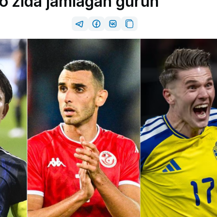
 o‘zida jamlagan guruh