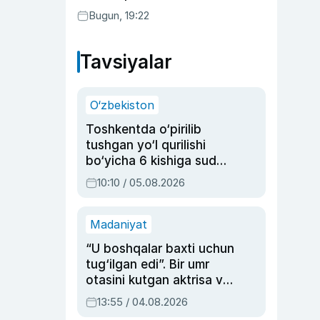
Bugun, 19:22
Tavsiyalar
O‘zbekiston
Toshkentda o‘pirilib
tushgan yo‘l qurilishi
bo‘yicha 6 kishiga sud
hukmi o‘qildi
10:10 / 05.08.2026
Madaniyat
“U boshqalar baxti uchun
tug‘ilgan edi”. Bir umr
otasini kutgan aktrisa va
dublyaj ustasi Rimma
13:55 / 04.08.2026
Ahmedovaning