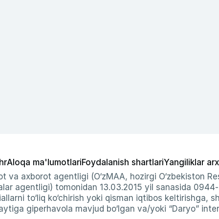
hr
Aloqa ma'lumotlari
Foydalanish shartlari
Yangiliklar arx
t va axborot agentligi (O‘zMAA, hozirgi O‘zbekiston Res
ar agentligi) tomonidan 13.03.2015 yil sanasida 0944
allarni to‘liq ko‘chirish yoki qisman iqtibos keltirishga, 
ytiga giperhavola mavjud bo‘lgan va/yoki “Daryo” intern