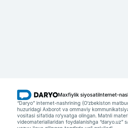
Maxfiylik siyosati
Internet-nas
“Daryo” internet-nashrining (O‘zbekiston matbuo
huzuridagi Axborot va ommaviy kommunikatsiyal
vositasi sifatida ro‘yxatga olingan. Matnli materi
videomateriallaridan foydalanishga “daryo.uz” sa