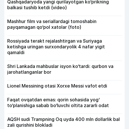
Qashqadaryoda yangi qurilayotgan ko‘prikning
balkasi tushib ketdi (video)
Mashhur film va seriallardagi tomoshabin
payqamagan qo‘pol xatolar (foto)
Rossiyada terakt rejalashtirgan va Suriyaga
ketishga uringan surxondaryolik 4 nafar yigit
qamaldi
Shri Lankada mahbuslar isyon ko‘tardi: qurbon va
jarohatlanganlar bor
Lionel Messining otasi Xorxe Messi vafot etdi
Faqat ovqatdan emas: qorin sohasida yog‘
to‘planishiga sabab bo‘luvchi oltita zararli odat
AQSH sudi Trampning Oq uyda 400 mln dollarlik bal
zali qurishini blokladi