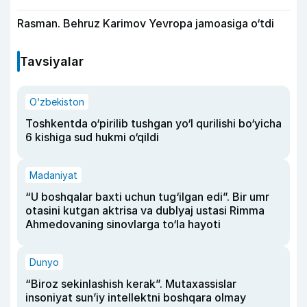
Rasman. Behruz Karimov Yevropa jamoasiga o‘tdi
Tavsiyalar
O‘zbekiston
Toshkentda o‘pirilib tushgan yo‘l qurilishi bo‘yicha
6 kishiga sud hukmi o‘qildi
Madaniyat
“U boshqalar baxti uchun tug‘ilgan edi”. Bir umr
otasini kutgan aktrisa va dublyaj ustasi Rimma
Ahmedovaning sinovlarga to‘la hayoti
Dunyo
“Biroz sekinlashish kerak”. Mutaxassislar
insoniyat sun’iy intellektni boshqara olmay