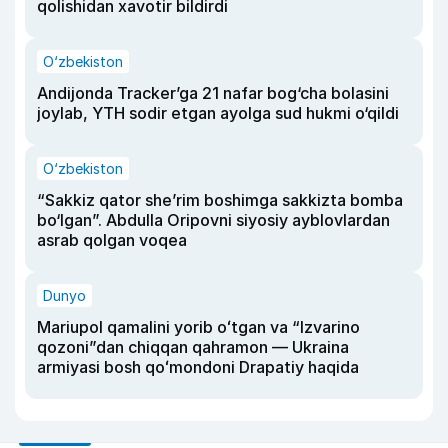
qolishidan xavotir bildirdi
O‘zbekiston
Andijonda Tracker’ga 21 nafar bog‘cha bolasini
joylab, YTH sodir etgan ayolga sud hukmi o‘qildi
O‘zbekiston
“Sakkiz qator she’rim boshimga sakkizta bomba
bo‘lgan”. Abdulla Oripovni siyosiy ayblovlardan
asrab qolgan voqea
Dunyo
Mariupol qamalini yorib oʻtgan va “Izvarino
qozoni”dan chiqqan qahramon — Ukraina
armiyasi bosh qoʻmondoni Drapatiy haqida