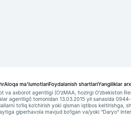
hr
Aloqa ma'lumotlari
Foydalanish shartlari
Yangiliklar arx
t va axborot agentligi (O‘zMAA, hozirgi O‘zbekiston Res
ar agentligi) tomonidan 13.03.2015 yil sanasida 0944
allarni to‘liq ko‘chirish yoki qisman iqtibos keltirishga, 
ytiga giperhavola mavjud bo‘lgan va/yoki “Daryo” intern