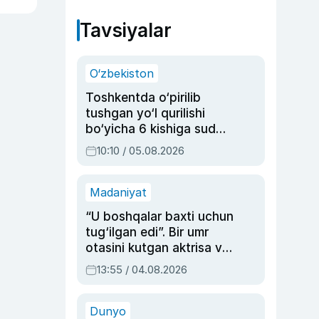
Tavsiyalar
O‘zbekiston
Toshkentda o‘pirilib
tushgan yo‘l qurilishi
bo‘yicha 6 kishiga sud
hukmi o‘qildi
10:10 / 05.08.2026
Madaniyat
“U boshqalar baxti uchun
tug‘ilgan edi”. Bir umr
otasini kutgan aktrisa va
dublyaj ustasi Rimma
13:55 / 04.08.2026
Ahmedovaning
sinovlarga to‘la hayoti
Dunyo