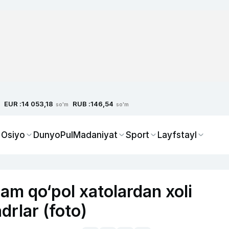
EUR :
RUB :
14 053,18
146,54
so'm
so'm
 Osiyo
Dunyo
Pul
Madaniyat
Sport
Layfstayl
am qo‘pol xatolardan xoli
drlar (foto)