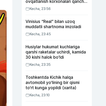
ovqatlanish korxonalari qancha
soliq toʻlagani ochiqlandi
Kecha, 23:56
Vinisius “Real” bilan uzoq
muddatli shartnoma imzoladi
Kecha, 23:45
Husiylar hukumat kuchlariga
qarshi raketalar uchirdi, kamida
30 kishi halok bo‘ldi
Kecha, 23:35
Toshkentda Kichik halqa
avtomobil yo‘lining bir qismi
to‘rt kunga yopildi (xarita)
Kecha, 23:10