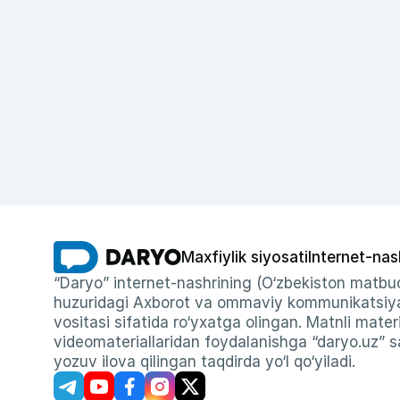
Maxfiylik siyosati
Internet-nas
“Daryo” internet-nashrining (O‘zbekiston matbuo
huzuridagi Axborot va ommaviy kommunikatsiyal
vositasi sifatida ro‘yxatga olingan. Matnli materi
videomateriallaridan foydalanishga “daryo.uz” sa
yozuv ilova qilingan taqdirda yo‘l qo‘yiladi.