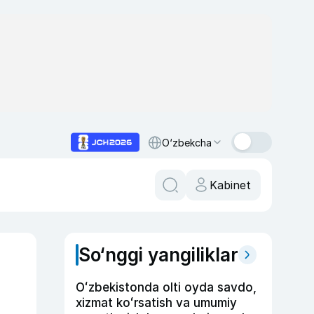
O‘zbekcha
Kabinet
So‘nggi yangiliklar
Oʻzbekistonda olti oyda savdo,
xizmat koʻrsatish va umumiy