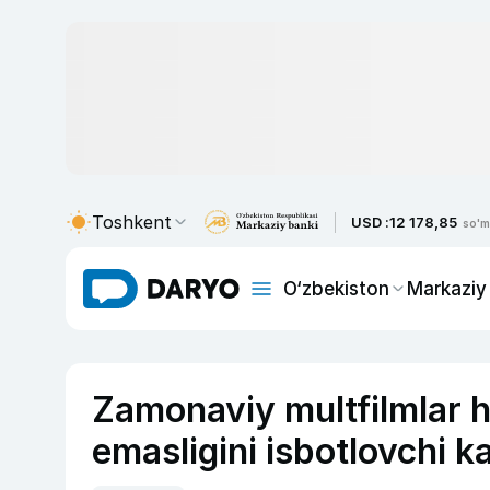
Toshkent
USD :
12 178,85
so'm
O‘zbekiston
Markaziy
Zamonaviy multfilmlar h
emasligini isbotlovchi ka