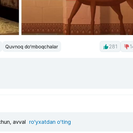
Quvnoq do‘mboqchalar
281
1
uchun, avval
ro‘yxatdan o‘ting