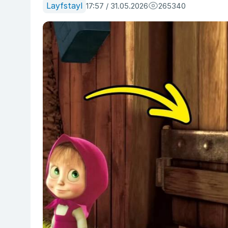
Layfstayl
17:57 / 31.05.2026
265340