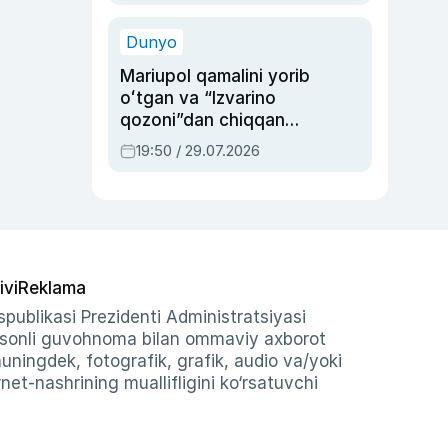
qolgan voqea
Dunyo
Mariupol qamalini yorib
oʻtgan va “Izvarino
qozoni”dan chiqqan
qahramon — Ukraina
19:50 / 29.07.2026
armiyasi bosh
qoʻmondoni Drapatiy
haqida
ivi
Reklama
publikasi Prezidenti Administratsiyasi
-sonli guvohnoma bilan ommaviy axborot
shuningdek, fotografik, grafik, audio va/yoki
et-nashrining muallifligini ko‘rsatuvchi