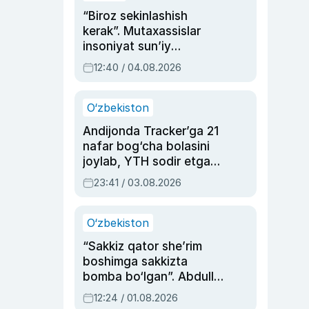
“Biroz sekinlashish
kerak”. Mutaxassislar
insoniyat sun’iy
intellektni boshqara
12:40 / 04.08.2026
olmay qolishidan xavotir
bildirdi
O‘zbekiston
Andijonda Tracker’ga 21
nafar bog‘cha bolasini
joylab, YTH sodir etgan
ayolga sud hukmi o‘qildi
23:41 / 03.08.2026
O‘zbekiston
“Sakkiz qator she’rim
boshimga sakkizta
bomba bo‘lgan”. Abdulla
Oripovni siyosiy
12:24 / 01.08.2026
ayblovlardan asrab