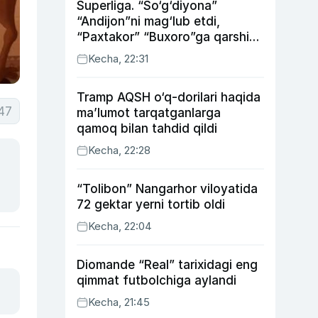
Superliga. “So‘g‘diyona”
“Andijon”ni mag‘lub etdi,
“Paxtakor” “Buxoro”ga qarshi
bahsda g‘alabani qo‘ldan
Kecha, 22:31
chiqardi
Tramp AQSH o‘q-dorilari haqida
47
ma’lumot tarqatganlarga
qamoq bilan tahdid qildi
Kecha, 22:28
“Tolibon” Nangarhor viloyatida
72 gektar yerni tortib oldi
Kecha, 22:04
Diomande “Real” tarixidagi eng
qimmat futbolchiga aylandi
Kecha, 21:45