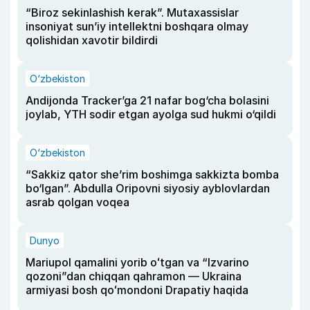
“Biroz sekinlashish kerak”. Mutaxassislar
insoniyat sun’iy intellektni boshqara olmay
qolishidan xavotir bildirdi
O‘zbekiston
Andijonda Tracker’ga 21 nafar bog‘cha bolasini
joylab, YTH sodir etgan ayolga sud hukmi o‘qildi
O‘zbekiston
“Sakkiz qator she’rim boshimga sakkizta bomba
bo‘lgan”. Abdulla Oripovni siyosiy ayblovlardan
asrab qolgan voqea
Dunyo
Mariupol qamalini yorib oʻtgan va “Izvarino
qozoni”dan chiqqan qahramon — Ukraina
armiyasi bosh qoʻmondoni Drapatiy haqida