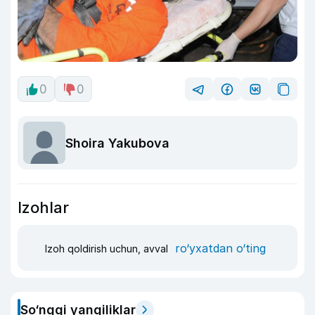
0
0
Shoira Yakubova
Izohlar
ro‘yxatdan o‘ting
Izoh qoldirish uchun, avval
So‘nggi yangiliklar