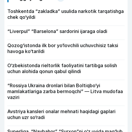
Toshkentda “zakladka” usulida narkotik tarqatishga
chek qo‘yildi
“Liverpul” “Barselona” sardorini ijaraga oladi
Qozog‘istonda ilk bor yo‘lovchili uchuvchisiz taksi
havoga ko‘tarildi
O‘zbekistonda rieltorlik faoliyatini tartibga solish
uchun alohida qonun qabul qilindi
“Rossiya Ukraina dronlari bilan Boltiqbo‘yi
mamlakatlariga zarba bermoqchi” — Litva mudofaa
vaziri
Avstriya kansleri onalar mehnati haqidagi gaplari
uchun uzr so‘radi
Superliga. “Navbahor” “Surxon”ni o‘z uyida mag‘lub