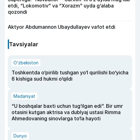
etdi, “Lokomotiv” va “Xorazm” uyda g‘alaba
qozondi
Aktyor Abdu­mannon Ubaydullayev vafot etdi
Tavsiyalar
O‘zbekiston
Toshkentda o‘pirilib tushgan yo‘l qurilishi bo‘yicha
6 kishiga sud hukmi o‘qildi
Madaniyat
“U boshqalar baxti uchun tug‘ilgan edi”. Bir umr
otasini kutgan aktrisa va dublyaj ustasi Rimma
Ahmedovaning sinovlarga to‘la hayoti
Dunyo