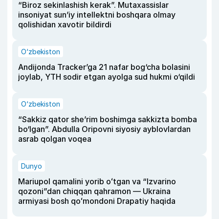
“Biroz sekinlashish kerak”. Mutaxassislar
insoniyat sun’iy intellektni boshqara olmay
qolishidan xavotir bildirdi
O‘zbekiston
Andijonda Tracker’ga 21 nafar bog‘cha bolasini
joylab, YTH sodir etgan ayolga sud hukmi o‘qildi
O‘zbekiston
“Sakkiz qator she’rim boshimga sakkizta bomba
bo‘lgan”. Abdulla Oripovni siyosiy ayblovlardan
asrab qolgan voqea
Dunyo
Mariupol qamalini yorib oʻtgan va “Izvarino
qozoni”dan chiqqan qahramon — Ukraina
armiyasi bosh qoʻmondoni Drapatiy haqida