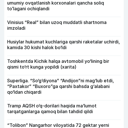
umumiy ovqatlanish korxonalari qancha soliq
toʻlagani ochiqlandi
Vinisius “Real” bilan uzoq muddatli shartnoma
imzoladi
Husiylar hukumat kuchlariga qarshi raketalar uchirdi,
kamida 30 kishi halok bo‘ldi
Toshkentda Kichik halqa avtomobil yo‘lining bir
qismi to‘rt kunga yopildi (xarita)
Superliga. “So‘g‘diyona” “Andijon”ni mag‘lub etdi,
“Paxtakor” “Buxoro”ga qarshi bahsda g‘alabani
qo‘ldan chiqardi
Tramp AQSH o‘q-dorilari haqida ma’lumot
tarqatganlarga qamoq bilan tahdid qildi
“Tolibon” Nangarhor viloyatida 72 gektar yerni