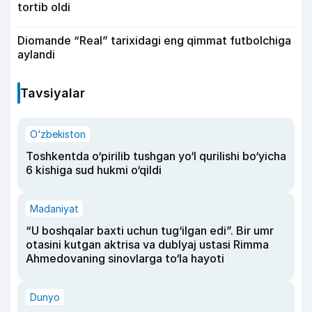
tortib oldi
Diomande “Real” tarixidagi eng qimmat futbolchiga
aylandi
Tavsiyalar
O‘zbekiston
Toshkentda o‘pirilib tushgan yo‘l qurilishi bo‘yicha
6 kishiga sud hukmi o‘qildi
Madaniyat
“U boshqalar baxti uchun tug‘ilgan edi”. Bir umr
otasini kutgan aktrisa va dublyaj ustasi Rimma
Ahmedovaning sinovlarga to‘la hayoti
Dunyo