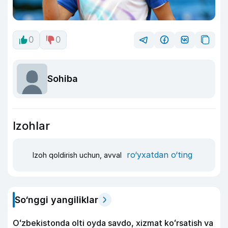
0
0
Sohiba
Izohlar
ro‘yxatdan o‘ting
Izoh qoldirish uchun, avval
So‘nggi yangiliklar
Oʻzbekistonda olti oyda savdo, xizmat koʻrsatish va