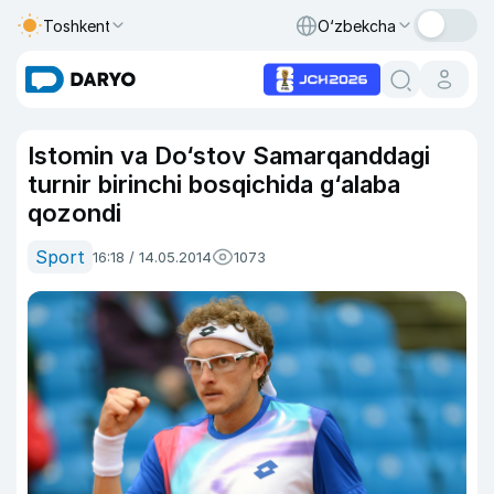
Toshkent
O‘zbekcha
Istomin va Do‘stov Samarqanddagi
turnir birinchi bosqichida g‘alaba
qozondi
Sport
16:18 / 14.05.2014
1073