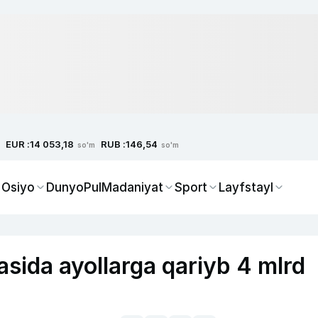
EUR :
RUB :
14 053,18
146,54
so'm
so'm
 Osiyo
Dunyo
Pul
Madaniyat
Sport
Layfstayl
asida ayollarga qariyb 4 mlrd