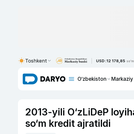
Toshkent
USD :
12 178,85
so'm
O‘zbekiston
Markaziy
2013-yili O‘zLiDeP loyih
so‘m kredit ajratildi