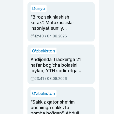
sinovlarga to‘la hayoti
Dunyo
“Biroz sekinlashish
kerak”. Mutaxassislar
insoniyat sun’iy
intellektni boshqara
12:40 / 04.08.2026
olmay qolishidan xavotir
bildirdi
O‘zbekiston
Andijonda Tracker’ga 21
nafar bog‘cha bolasini
joylab, YTH sodir etgan
ayolga sud hukmi o‘qildi
23:41 / 03.08.2026
O‘zbekiston
“Sakkiz qator she’rim
boshimga sakkizta
bomba bo‘lgan”. Abdulla