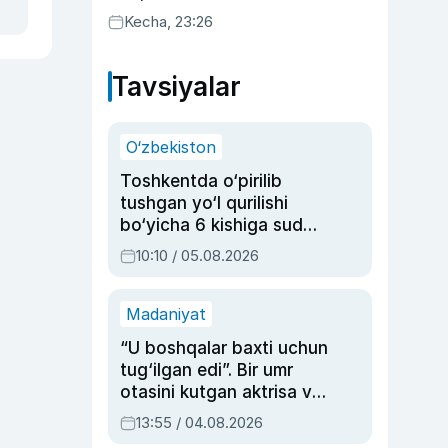
uyda g‘alaba qozondi
Kecha, 23:26
Tavsiyalar
O‘zbekiston
Toshkentda o‘pirilib
tushgan yo‘l qurilishi
bo‘yicha 6 kishiga sud
hukmi o‘qildi
10:10 / 05.08.2026
Madaniyat
“U boshqalar baxti uchun
tug‘ilgan edi”. Bir umr
otasini kutgan aktrisa va
dublyaj ustasi Rimma
13:55 / 04.08.2026
Ahmedovaning