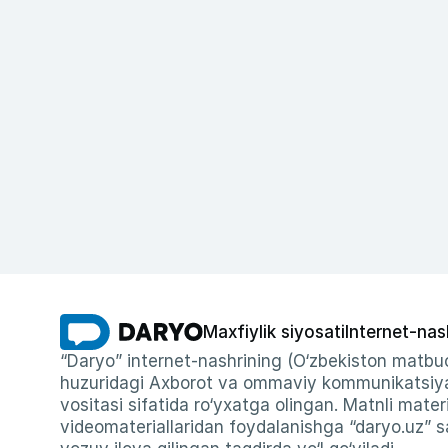
Maxfiylik siyosati
Internet-nas
“Daryo” internet-nashrining (O‘zbekiston matbuo
huzuridagi Axborot va ommaviy kommunikatsiyal
vositasi sifatida ro‘yxatga olingan. Matnli materi
videomateriallaridan foydalanishga “daryo.uz” sa