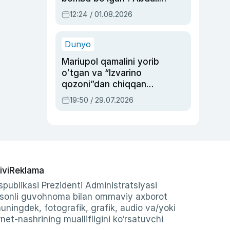
Oripovni siyosiy
12:24 / 01.08.2026
ayblovlardan asrab
qolgan voqea
Dunyo
Mariupol qamalini yorib
oʻtgan va “Izvarino
qozoni”dan chiqqan
qahramon — Ukraina
19:50 / 29.07.2026
armiyasi bosh
qoʻmondoni Drapatiy
haqida
ivi
Reklama
publikasi Prezidenti Administratsiyasi
-sonli guvohnoma bilan ommaviy axborot
shuningdek, fotografik, grafik, audio va/yoki
et-nashrining muallifligini ko‘rsatuvchi