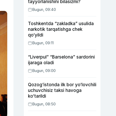
tayyorlanishini bilasizmi?
Bugun, 09:40
Toshkentda “zakladka” usulida
narkotik tarqatishga chek
qo‘yildi
Bugun, 09:11
“Liverpul” “Barselona” sardorini
ijaraga oladi
Bugun, 09:00
Qozog‘istonda ilk bor yo‘lovchili
uchuvchisiz taksi havoga
ko‘tarildi
Bugun, 08:50