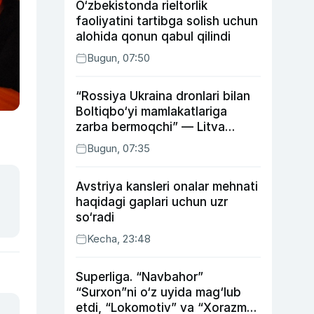
O‘zbekistonda rieltorlik
faoliyatini tartibga solish uchun
alohida qonun qabul qilindi
Bugun, 07:50
“Rossiya Ukraina dronlari bilan
Boltiqbo‘yi mamlakatlariga
zarba bermoqchi” — Litva
mudofaa vaziri
Bugun, 07:35
Avstriya kansleri onalar mehnati
haqidagi gaplari uchun uzr
so‘radi
Kecha, 23:48
Superliga. “Navbahor”
“Surxon”ni o‘z uyida mag‘lub
etdi, “Lokomotiv” va “Xorazm”