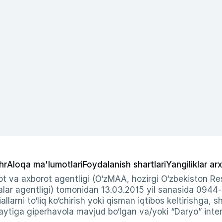
hr
Aloqa ma'lumotlari
Foydalanish shartlari
Yangiliklar arx
t va axborot agentligi (O‘zMAA, hozirgi O‘zbekiston Res
ar agentligi) tomonidan 13.03.2015 yil sanasida 0944
allarni to‘liq ko‘chirish yoki qisman iqtibos keltirishga, 
ytiga giperhavola mavjud bo‘lgan va/yoki “Daryo” intern