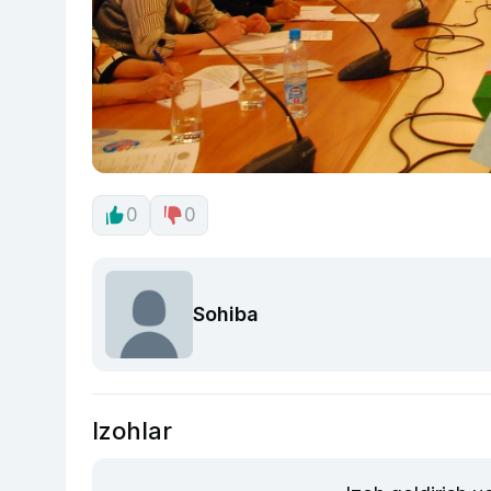
0
0
Sohiba
Izohlar