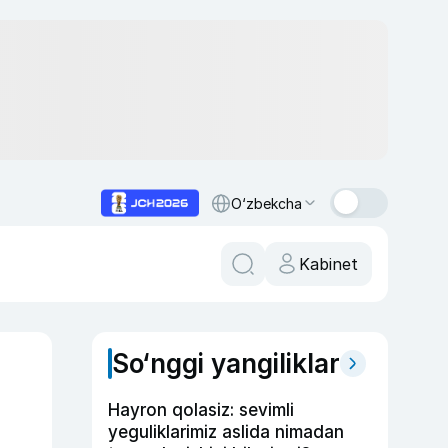
O‘zbekcha
Kabinet
So‘nggi yangiliklar
Hayron qolasiz: sevimli
yeguliklarimiz aslida nimadan