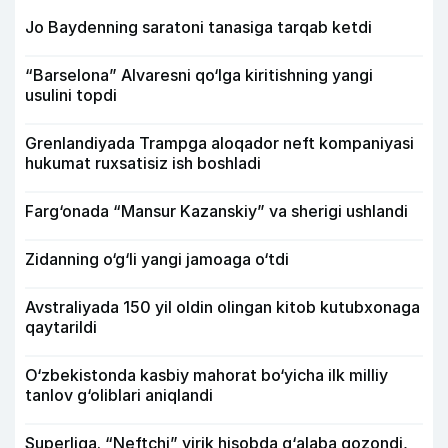
Jo Baydenning saratoni tanasiga tarqab ketdi
“Barselona” Alvaresni qo‘lga kiritishning yangi
usulini topdi
Grenlandiyada Trampga aloqador neft kompaniyasi
hukumat ruxsatisiz ish boshladi
Farg‘onada “Mansur Kazanskiy” va sherigi ushlandi
Zidanning o‘g‘li yangi jamoaga o‘tdi
Avstraliyada 150 yil oldin olingan kitob kutubxonaga
qaytarildi
O‘zbekistonda kasbiy mahorat bo‘yicha ilk milliy
tanlov g‘oliblari aniqlandi
Superliga. “Neftchi” yirik hisobda g‘alaba qozondi,