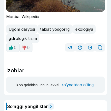
Manba: Wikipedia
Ugom daryosi
tabiat yodgorligi
ekologiya
gidrologik tizim
0
0
Izohlar
ro‘yxatdan o‘ting
Izoh qoldirish uchun, avval
So‘nggi yangiliklar