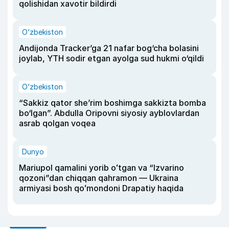
qolishidan xavotir bildirdi
O‘zbekiston
Andijonda Tracker’ga 21 nafar bog‘cha bolasini
joylab, YTH sodir etgan ayolga sud hukmi o‘qildi
O‘zbekiston
“Sakkiz qator she’rim boshimga sakkizta bomba
bo‘lgan”. Abdulla Oripovni siyosiy ayblovlardan
asrab qolgan voqea
Dunyo
Mariupol qamalini yorib oʻtgan va “Izvarino
qozoni”dan chiqqan qahramon — Ukraina
armiyasi bosh qoʻmondoni Drapatiy haqida