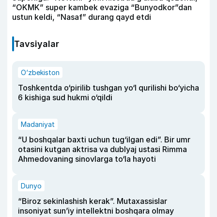
“OKMK” super kambek evaziga “Bunyodkor”dan
ustun keldi, “Nasaf” durang qayd etdi
Tavsiyalar
O‘zbekiston
Toshkentda o‘pirilib tushgan yo‘l qurilishi bo‘yicha
6 kishiga sud hukmi o‘qildi
Madaniyat
“U boshqalar baxti uchun tug‘ilgan edi”. Bir umr
otasini kutgan aktrisa va dublyaj ustasi Rimma
Ahmedovaning sinovlarga to‘la hayoti
Dunyo
“Biroz sekinlashish kerak”. Mutaxassislar
insoniyat sun’iy intellektni boshqara olmay