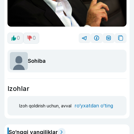
0
0
Sohiba
Izohlar
ro‘yxatdan o‘ting
Izoh qoldirish uchun, avval
So‘nggi yangiliklar