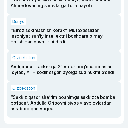
Ahmedovaning sinovlarga to‘la hayoti
Dunyo
“Biroz sekinlashish kerak”. Mutaxassislar
insoniyat sun’iy intellektni boshqara olmay
qolishidan xavotir bildirdi
O‘zbekiston
Andijonda Tracker’ga 21 nafar bog‘cha bolasini
joylab, YTH sodir etgan ayolga sud hukmi o‘qildi
O‘zbekiston
“Sakkiz qator she’rim boshimga sakkizta bomba
bo‘lgan”. Abdulla Oripovni siyosiy ayblovlardan
asrab qolgan voqea