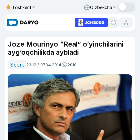
Toshkent
O‘zbekcha
Joze Mourinyo “Real” o‘yinchilarini
ayg‘oqchilikda aybladi
Sport
23:12 / 07.04.2014
2010