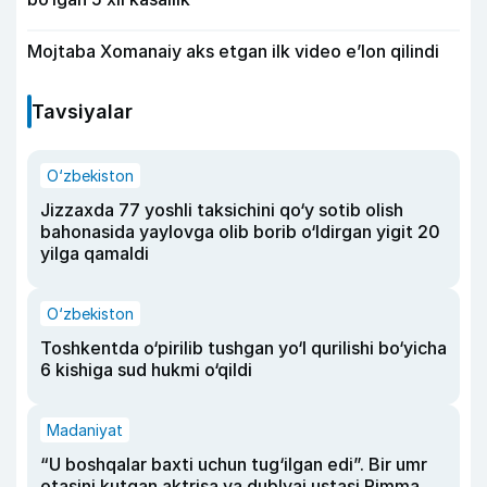
Mojtaba Xomanaiy aks etgan ilk video e’lon qilindi
Tavsiyalar
O‘zbekiston
Jizzaxda 77 yoshli taksichini qo‘y sotib olish
bahonasida yaylovga olib borib o‘ldirgan yigit 20
yilga qamaldi
O‘zbekiston
Toshkentda o‘pirilib tushgan yo‘l qurilishi bo‘yicha
6 kishiga sud hukmi o‘qildi
Madaniyat
“U boshqalar baxti uchun tug‘ilgan edi”. Bir umr
otasini kutgan aktrisa va dublyaj ustasi Rimma