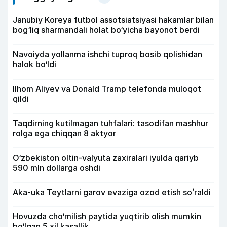
Janubiy Koreya futbol assotsiatsiyasi hakamlar bilan
bog‘liq sharmandali holat bo‘yicha bayonot berdi
Navoiyda yollanma ishchi tuproq bosib qolishidan
halok bo‘ldi
Ilhom Aliyev va Donald Tramp telefonda muloqot
qildi
Taqdirning kutilmagan tuhfalari: tasodifan mashhur
rolga ega chiqqan 8 aktyor
O‘zbekiston oltin-valyuta zaxiralari iyulda qariyb
590 mln dollarga oshdi
Aka-uka Teytlarni garov evaziga ozod etish soʻraldi
Hovuzda cho‘milish paytida yuqtirib olish mumkin
bo‘lgan 5 xil kasallik