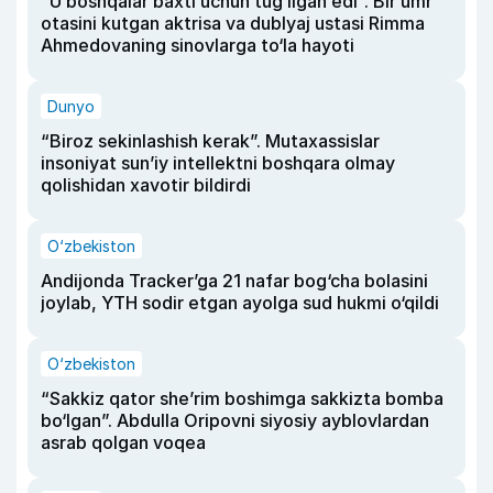
“U boshqalar baxti uchun tug‘ilgan edi”. Bir umr
otasini kutgan aktrisa va dublyaj ustasi Rimma
Ahmedovaning sinovlarga to‘la hayoti
Dunyo
“Biroz sekinlashish kerak”. Mutaxassislar
insoniyat sun’iy intellektni boshqara olmay
qolishidan xavotir bildirdi
O‘zbekiston
Andijonda Tracker’ga 21 nafar bog‘cha bolasini
joylab, YTH sodir etgan ayolga sud hukmi o‘qildi
O‘zbekiston
“Sakkiz qator she’rim boshimga sakkizta bomba
bo‘lgan”. Abdulla Oripovni siyosiy ayblovlardan
asrab qolgan voqea