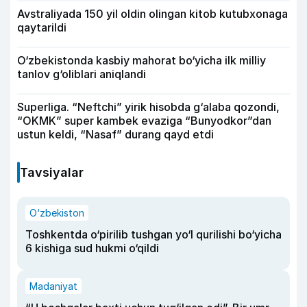
Avstraliyada 150 yil oldin olingan kitob kutubxonaga
qaytarildi
O‘zbekistonda kasbiy mahorat bo‘yicha ilk milliy
tanlov g‘oliblari aniqlandi
Superliga. “Neftchi” yirik hisobda g‘alaba qozondi,
“OKMK” super kambek evaziga “Bunyodkor”dan
ustun keldi, “Nasaf” durang qayd etdi
Tavsiyalar
O‘zbekiston
Toshkentda o‘pirilib tushgan yo‘l qurilishi bo‘yicha
6 kishiga sud hukmi o‘qildi
Madaniyat