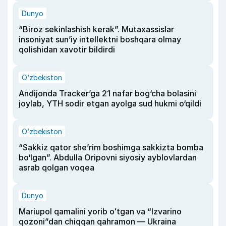
Dunyo
“Biroz sekinlashish kerak”. Mutaxassislar
insoniyat sun’iy intellektni boshqara olmay
qolishidan xavotir bildirdi
O‘zbekiston
Andijonda Tracker’ga 21 nafar bog‘cha bolasini
joylab, YTH sodir etgan ayolga sud hukmi o‘qildi
O‘zbekiston
“Sakkiz qator she’rim boshimga sakkizta bomba
bo‘lgan”. Abdulla Oripovni siyosiy ayblovlardan
asrab qolgan voqea
Dunyo
Mariupol qamalini yorib oʻtgan va “Izvarino
qozoni”dan chiqqan qahramon — Ukraina