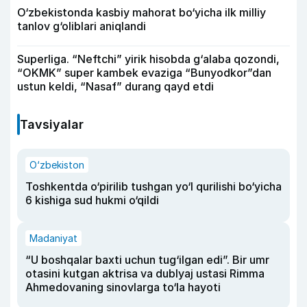
O‘zbekistonda kasbiy mahorat bo‘yicha ilk milliy
tanlov g‘oliblari aniqlandi
Superliga. “Neftchi” yirik hisobda g‘alaba qozondi,
“OKMK” super kambek evaziga “Bunyodkor”dan
ustun keldi, “Nasaf” durang qayd etdi
Tavsiyalar
O‘zbekiston
Toshkentda o‘pirilib tushgan yo‘l qurilishi bo‘yicha
6 kishiga sud hukmi o‘qildi
Madaniyat
“U boshqalar baxti uchun tug‘ilgan edi”. Bir umr
otasini kutgan aktrisa va dublyaj ustasi Rimma
Ahmedovaning sinovlarga to‘la hayoti