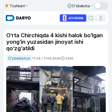
Toshkent
O‘zbekcha
O‘rta Chirchiqda 4 kishi halok bo‘lgan
yong‘in yuzasidan jinoyat ishi
qo‘zg‘atildi
O‘zbekiston
17:24 / 17.04.2026
3350