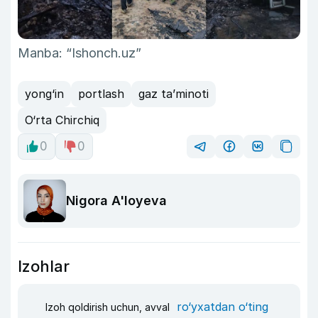
Manba: “Ishonch.uz”
yong‘in
portlash
gaz ta’minoti
O‘rta Chirchiq
0
0
Nigora A'loyeva
Izohlar
ro‘yxatdan o‘ting
Izoh qoldirish uchun, avval