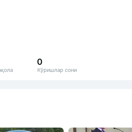
0
қола
Кўришлар сони