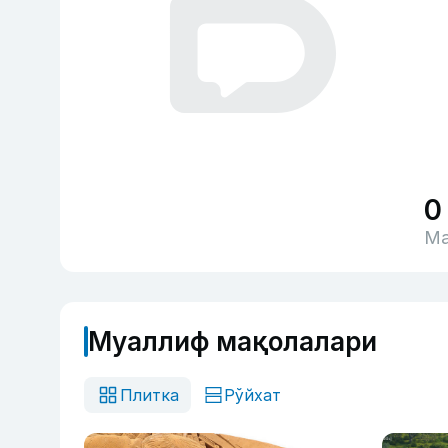
0
Ма
Муаллиф мақолалари
Плитка
Рўйхат