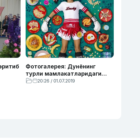
эритиб
Фотогалерея: Дунёнинг
турли мамлакатларидаги
болалар нима билан
20:26 / 01.07.2019
озиқланади?