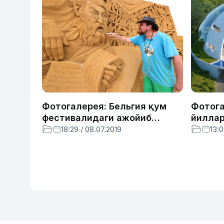
Фотогалерея: Бельгия қум
Фотога
фестивалидаги ажойиб
йиллар
ҳайкалтарошлик намуналари
замона
18:29 / 08.07.2019
13:0
тасавв