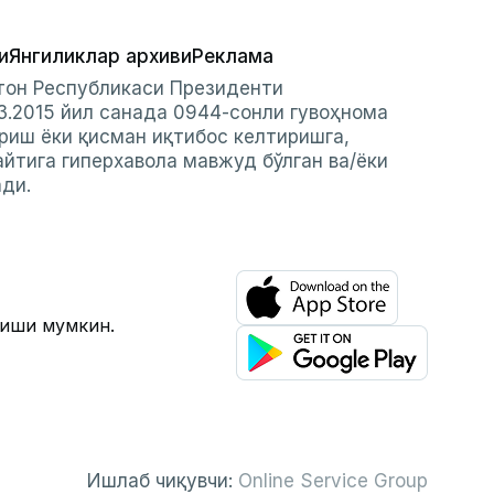
и
Янгиликлар архиви
Реклама
стон Республикаси Президенти
3.2015 йил санада 0944-сонли гувоҳнома
риш ёки қисман иқтибос келтиришга,
айтига гиперхавола мавжуд бўлган ва/ёки
ади.
лиши мумкин.
Ишлаб чиқувчи:
Online Service Group