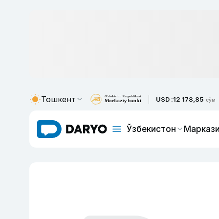
Тошкент
USD :
12 178,85
сўм
Ўзбекистон
Маркази