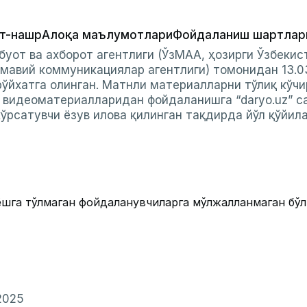
т-нашр
Алоқа маълумотлари
Фойдаланиш шартлар
буот ва ахборот агентлиги (ЎзМАА, ҳозирги Ўзбеки
мавий коммуникациялар агентлиги) томонидан 13.0
ўйхатга олинган. Матнли материалларни тўлиқ кўчи
и видеоматериалларидан фойдаланишга “daryo.uz” с
ўрсатувчи ёзув илова қилинган тақдирда йўл қўйил
ёшга тўлмаган фойдаланувчиларга мўлжалланмаган бў
2025