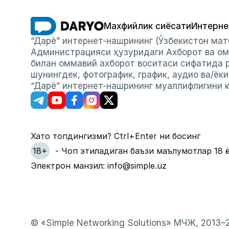
Махфийлик сиёсати
Интерне
“Дарё” интернет-нашрининг (Ўзбекистон мат
Администрацияси ҳузуридаги Ахборот ва ом
билан оммавий ахборот воситаси сифатида р
шунингдек, фотографик, график, аудио ва/ёк
“Дарё” интернет-нашрининг муаллифлигини к
Хато топдингизми? Ctrl+Enter ни босинг
18+
- Чоп этиладиган баъзи маълумотлар 18 
Электрон манзил: info@simple.uz
© «Simple Networking Solutions» МЧЖ, 2013–