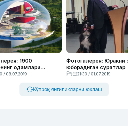
лерея: 1900
Фотогалерея: Юракни 
нинг одамлари
юборадиган суратлар
вий уйларни қандай
0 / 08.07.2019
21:30 / 01.07.2019
ур қилган?
Кўпроқ янгиликларни юклаш