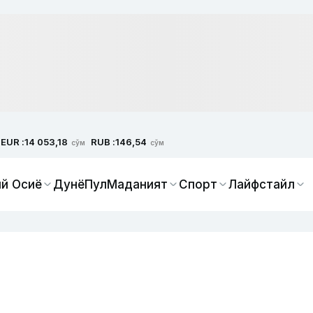
EUR :
RUB :
14 053,18
146,54
сўм
сўм
й Осиё
Дунё
Пул
Маданият
Спорт
Лайфстайл