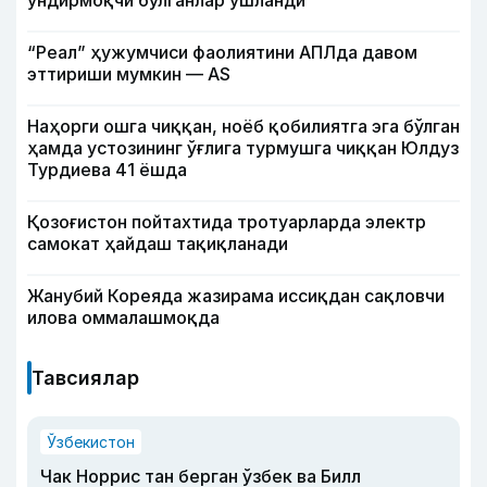
ундирмоқчи бўлганлар ушланди
“Реал” ҳужумчиси фаолиятини АПЛда давом
эттириши мумкин — АS
Наҳорги ошга чиққан, ноёб қобилиятга эга бўлган
ҳамда устозининг ўғлига турмушга чиққан Юлдуз
Турдиева 41 ёшда
Қозоғистон пойтахтида тротуарларда электр
самокат ҳайдаш тақиқланади
Жанубий Кореяда жазирама иссиқдан сақловчи
илова оммалашмоқда
Тавсиялар
Ўзбекистон
Чак Норрис тан берган ўзбек ва Билл