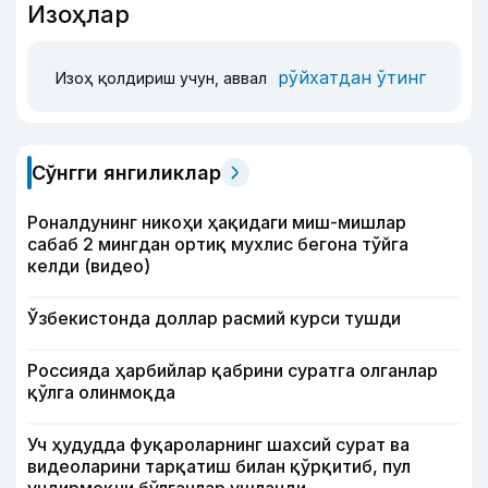
Изоҳлар
рўйхатдан ўтинг
Изоҳ қолдириш учун, аввал
Сўнгги янгиликлар
Роналдунинг никоҳи ҳақидаги миш-мишлар
сабаб 2 мингдан ортиқ мухлис бегона тўйга
келди (видео)
Ўзбекистонда доллар расмий курси тушди
Россияда ҳарбийлар қабрини суратга олганлар
қўлга олинмоқда
Уч ҳудудда фуқароларнинг шахсий сурат ва
видеоларини тарқатиш билан қўрқитиб, пул