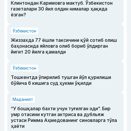
Клинтондан Каримовга мактуб. Ўзбекистон
газеталари 30 йил олдин нималар ҳақида
ёзган?
Ўзбекистон
Жиззахда 77 ёшли таксичини қўй сотиб олиш
баҳонасида яйловга олиб бориб ўлдирган
йигит 20 йилга қамалди
Ўзбекистон
Тошкентда ўпирилиб тушган йўл қурилиши
бўйича 6 кишига суд ҳукми ўқилди
Маданият
“У бошқалар бахти учун туғилган эди”. Бир
умр отасини кутган актриса ва дубльяж
устаси Римма Аҳмедованинг синовларга тўла
ҳаёти