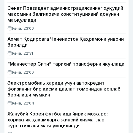
Сенат Президент администрациясининг ҳуқуқий
мақомини белгиловчи конституциявий қонунни
маъқуллади
Кеча, 23:06
Ахмат Қодировга Чеченистон Қаҳрамони унвони
берилди
Кеча, 22:31
“Манчестер Сити” тарихий трансферни якунлади
Кеча, 22:06
Электромобиль хариди учун автокредит
фоизининг бир қисми давлат томонидан қоплаб
берилиши мумкин
Кеча, 22:04
Жанубий Корея футболида йирик можаро:
хорижлик ҳакамларга жинсий хизматлар
кўрсатилгани маълум қилинди