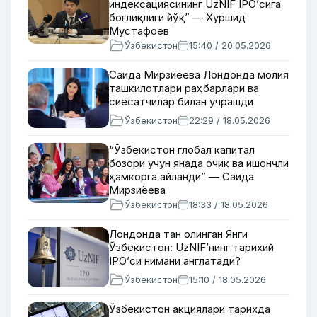
индексациясининг UzNIF IPO’сига
боғлиқлиги йўқ” — Хуршид
Мустафоев
Ўзбекистон
15:40 / 20.05.2026
Саида Мирзиёева Лондонда молия
ташкилотлари раҳбарлари ва
сиёсатчилар билан учрашди
Ўзбекистон
22:29 / 18.05.2026
“Ўзбекистон глобал капитал
бозори учун янада очиқ ва ишончли
ҳамкорга айланди” — Саида
Мирзиёева
Ўзбекистон
18:33 / 18.05.2026
Лондонда тан олинган Янги
Ўзбекистон: UzNIF’нинг тарихий
IPO’си нимани англатади?
Ўзбекистон
15:10 / 18.05.2026
Ўзбекистон акциялари тарихда