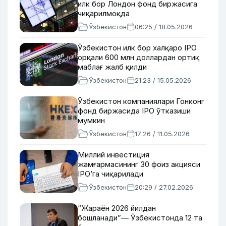
илк бор Лондон фонд биржасига
чиқарилмоқда
Ўзбекистон
06:25 / 18.05.2026
Ўзбекистон илк бор халқаро IPO
орқали 600 млн доллардан ортиқ
маблағ жалб қилди
Ўзбекистон
21:23 / 15.05.2026
Ўзбекистон компаниялари Гонконг
фонд биржасида IPO ўтказиши
мумкин
Ўзбекистон
17:26 / 11.05.2026
Миллий инвестиция
жамғармасининг 30 фоиз акцияси
IPO’га чиқарилади
Ўзбекистон
20:29 / 27.02.2026
“Жараён 2026 йилдан
бошланади”— Ўзбекистонда 12 та