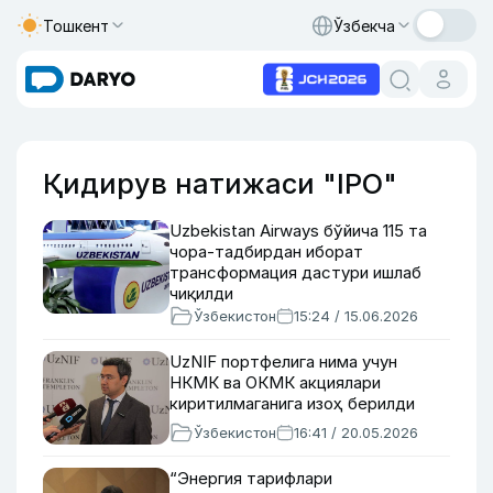
Тошкент
Ўзбекча
Қидирув натижаси "IPO"
Uzbekistan Airways бўйича 115 та
чора-тадбирдан иборат
трансформация дастури ишлаб
чиқилди
Ўзбекистон
15:24 / 15.06.2026
UzNIF портфелига нима учун
НКМК ва ОКМК акциялари
киритилмаганига изоҳ берилди
Ўзбекистон
16:41 / 20.05.2026
“Энергия тарифлари