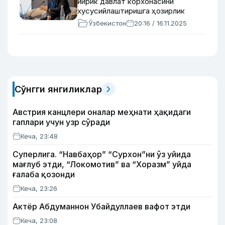
йирик давлат корхонасини
хусусийлаштиришга ҳозирлик
кўрилаётгани айтилди
Ўзбекистон
20:16 / 16.11.2025
Сўнгги янгиликлар
Австрия канцлери оналар меҳнати ҳақидаги
гаплари учун узр сўради
Кеча, 23:48
Суперлига. “Навбаҳор” “Сурхон”ни ўз уйида
мағлуб этди, “Локомотив” ва “Хоразм” уйда
ғалаба қозонди
Кеча, 23:26
Актёр Абду­маннон Убайдуллаев вафот этди
Кеча, 23:08