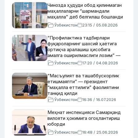
Чинозда ҳудуди обод қилинмаган
маҳаллаларни “шармандали
маҳалла” деб белгилаш бошланди
Ўзбекистон
23:15 / 05.08.2026
“Профилактика тадбирлари
фуқароларнинг шахсий ҳаётига
ортиқча аралашиш ҳисобига
амалга оширилмаслиги лозим” —
омбудсман
Ўзбекистон
17:20 / 04.08.2026
“Масъулият ва ташаббускорлик
етишмаяпти” — президент
“маҳалла еттилиги” фаолиятини
танқид қилди
Ўзбекистон
16:36 / 16.07.2026
Меҳнат инспекцияси Самарқанд
вилояти ҳокимига огоҳлантириш
юборди
Ўзбекистон
16:48 / 25.06.2026