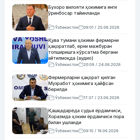
Бухоро вилояти ҳокимига янги
ўринбосар тайинланди
Ўзбекистон
09:01 / 25.06.2026
Қува тумани ҳокими фермерни
ҳақоратлаб, ерни мажбуран
топширишга кўрсатма бергани
айтилмоқда (аудио)
Ўзбекистон
20:09 / 24.06.2026
Фермерларни ҳақорат қилган
Музработ ҳокимига ҳайфсан
берилди
Ўзбекистон
17:37 / 23.06.2026
Қашқадарёда судья ёрдамчиси,
Хоразмда ҳоким ёрдамчиси пора
билан ушланди
Ўзбекистон
09:10 / 19.06.2026