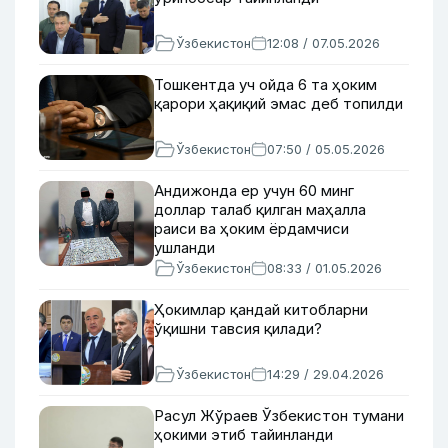
Ўзбекистон
12:08 / 07.05.2026
Тошкентда уч ойда 6 та ҳоким
қарори ҳақиқий эмас деб топилди
Ўзбекистон
07:50 / 05.05.2026
Андижонда ер учун 60 минг
доллар талаб қилган маҳалла
раиси ва ҳоким ёрдамчиси
ушланди
Ўзбекистон
08:33 / 01.05.2026
Ҳокимлар қандай китобларни
ўқишни тавсия қилади?
Ўзбекистон
14:29 / 29.04.2026
Расул Жўраев Ўзбекистон тумани
ҳокими этиб тайинланди