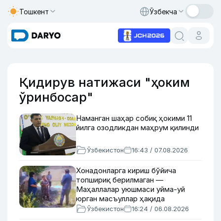
Тошкент
Ўзбекча
Қидирув натижаси "ҳоким
ўринбосар"
Наманган шаҳар собиқ ҳокими 11
йилга озодликдан маҳрум қилинди
Ўзбекистон
16:43 / 07.08.2026
Хонадонларга кириш бўйича
топшириқ берилмаган —
Маҳаллалар уюшмаси уйма-уй
юрган масъуллар ҳақида
Ўзбекистон
16:24 / 06.08.2026