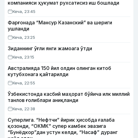
компанияси ҳукумат рухсатисиз иш бошлади
Кеча, 23:45
Фарғонада “Мансур Казанский” ва шериги
ушланди
Кеча, 23:25
Зиданнинг ўғли янги жамоага ўтди
Кеча, 23:15
Австралияда 150 йил олдин олинган китоб
кутубхонага қайтарилди
Кеча, 22:55
Ўзбекистонда касбий маҳорат бўйича илк миллий
танлов ғолиблари аниқланди
Кеча, 22:38
Суперлига. “Нефтчи” йирик ҳисобда ғалаба
қозонди, “ОКМК” супер камбек эвазига
“Бунёдкор”дан устун келди, “Насаф” дуранг