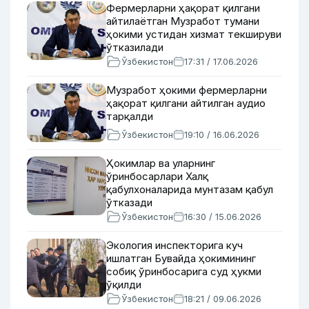
Фермерларни ҳақорат қилгани
айтилаётган Музработ тумани
ҳокими устидан хизмат текшируви
ўтказилади
Ўзбекистон
17:31 / 17.06.2026
Музработ ҳокими фермерларни
ҳақорат қилгани айтилган аудио
тарқалди
Ўзбекистон
19:10 / 16.06.2026
Ҳокимлар ва уларнинг
ўринбосарлари Халқ
қабулхоналарида мунтазам қабул
ўтказади
Ўзбекистон
16:30 / 15.06.2026
Экология инспекторига куч
ишлатган Бувайда ҳокимининг
собиқ ўринбосарига суд ҳукми
ўқилди
Ўзбекистон
18:21 / 09.06.2026