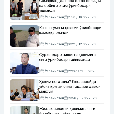
Самарқандда пора олган солиқчи
ва собиқ ҳоким ўринбосари
ушланди
Ўзбекистон
11:50 / 19.05.2026
Когон тумани ҳокими ўринбосари
қамоққа олинди
Ўзбекистон
10:21 / 12.05.2026
Сурхондарё вилояти ҳокимига
янги ўринбосар тайинланди
Ўзбекистон
22:07 / 11.05.2026
Ҳоким нега жим? Яккасаройда
уйсиз қолган оила тақдири ҳамон
мавҳум
Ўзбекистон
19:56 / 07.05.2026
Жиззах вилояти ҳокимига янги
ўринбосар тайинланди