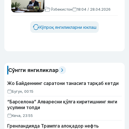
Ўзбекистон
18:04 / 28.04.2026
Кўпроқ янгиликларни юклаш
Сўнгги янгиликлар
Жо Байденнинг саратони танасига тарқаб кетди
Бугун, 00:15
“Барселона” Алваресни қўлга киритишнинг янги
усулини топди
Кеча, 23:55
Гренландияда Трампга алоқадор нефть