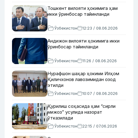
Тошкент вилояти ҳокимига ҳам
икки ўринбосар тайинланди
Ўзбекистон
12:23 / 08.06.2026
Андижон вилояти ҳокимига икки
ўринбосар тайинланди
Ўзбекистон
11:26 / 08.06.2026
Нурафшон шаҳар ҳокими Илҳом
Қиличхонов лавозимидан озод
этилди
Ўзбекистон
10:07 / 08.06.2026
Қурилиш соҳасида ҳам “сирли
мижоз” усулида назорат
ўтказилади
Ўзбекистон
22:15 / 07.06.2026