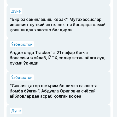
Дунё
“Бир оз секинлашиш керак”. Мутахассислар
инсоният сунъий интеллектни бошқара олмай
қолишидан хавотир билдирди
Ўзбекистон
Андижонда Tracker’га 21 нафар боғча
боласини жойлаб, ЙТҲ содир этган аёлга суд
ҳукми ўқилди
Ўзбекистон
“Саккиз қатор шеърим бошимга саккизта
бомба бўлган”. Абдулла Ориповни сиёсий
айбловлардан асраб қолган воқеа
Дунё