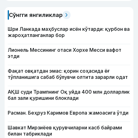
Сўнгги янгиликлар
Шри Ланкада маҳбуслар исён кўтарди: қурбон ва
жароҳатланганлар бор
Лионель Мессининг отаси Хорхе Месси вафот
этди
Фақат овқатдан эмас: қорин соҳасида ёғ
тўпланишига сабаб бўлувчи олтита зарарли одат
АҚШ суди Трампнинг Оқ уйда 400 млн долларлик
бал зали қуришини блоклади
Расман. Беҳруз Каримов Европа жамоасига ўтди
Шавкат Мирзиёев қурувчиларни касб байрами
билан табриклади