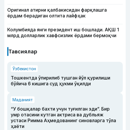
Оригинал атирни қалбакисидан фарқлашга
ёрдам берадиган олтита лайфҳак
Колумбияда янги президент иш бошлади. АҚШ 1
млрд долларлик хавфсизлик ёрдами бермоқчи
Тавсиялар
Ўзбекистон
Тошкентда ўпирилиб тушган йўл қурилиши
бўйича 6 кишига суд ҳукми ўқилди
Маданият
“У бошқалар бахти учун туғилган эди”. Бир
умр отасини кутган актриса ва дубльяж
устаси Римма Аҳмедованинг синовларга тўла
ҳаёти