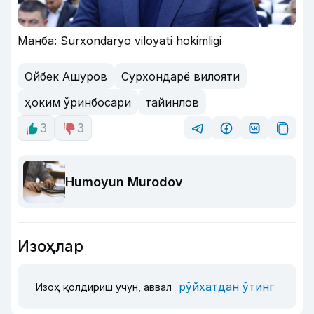
Манба: Surxondaryo viloyati hokimligi
Ойбек Ашуров
Сурхондарё вилояти
ҳоким ўринбосари
тайинлов
3
3
Humoyun Murodov
Изоҳлар
рўйхатдан ўтинг
Изоҳ қолдириш учун, аввал