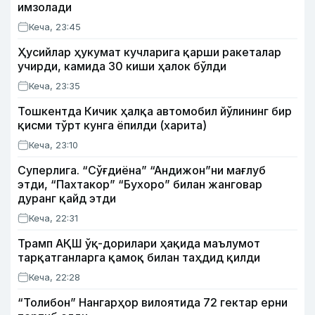
имзолади
Кеча, 23:45
Ҳусийлар ҳукумат кучларига қарши ракеталар
учирди, камида 30 киши ҳалок бўлди
Кеча, 23:35
Тошкентда Кичик ҳалқа автомобил йўлининг бир
қисми тўрт кунга ёпилди (харита)
Кеча, 23:10
Суперлига. “Сўғдиёна” “Андижон”ни мағлуб
этди, “Пахтакор” “Бухоро” билан жанговар
дуранг қайд этди
Кеча, 22:31
Трамп АҚШ ўқ-дорилари ҳақида маълумот
тарқатганларга қамоқ билан таҳдид қилди
Кеча, 22:28
“Толибон” Нангарҳор вилоятида 72 гектар ерни