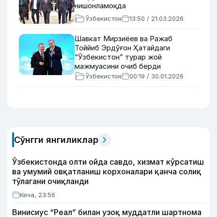
нишонламоқда
Ўзбекистон
13:50 / 21.03.2026
Шавкат Мирзиёев ва Ражаб
Тоййиб Эрдўғон Ҳатайдаги
“Ўзбекистон” турар жой
мажмуасини очиб берди
Ўзбекистон
00:19 / 30.01.2026
Сўнгги янгиликлар
Ўзбекистонда олти ойда савдо, хизмат кўрсатиш
ва умумий овқатланиш корхоналари қанча солиқ
тўлагани очиқланди
Кеча, 23:56
Винисиус “Реал” билан узоқ муддатли шартнома