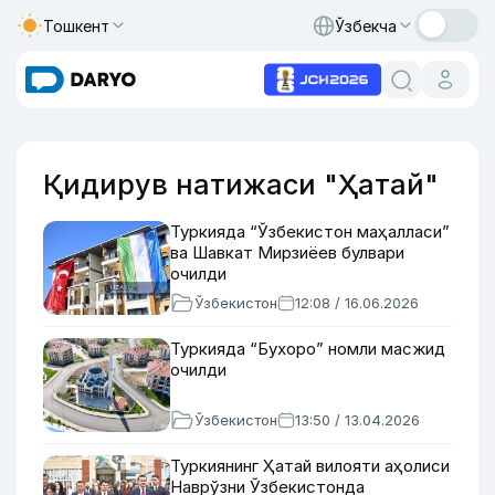
Тошкент
Ўзбекча
Қидирув натижаси "Ҳатай"
Туркияда “Ўзбекистон маҳалласи”
ва Шавкат Мирзиёев булвари
очилди
Ўзбекистон
12:08 / 16.06.2026
Туркияда “Бухоро” номли масжид
очилди
Ўзбекистон
13:50 / 13.04.2026
Туркиянинг Ҳатай вилояти аҳолиси
Наврўзни Ўзбекистонда