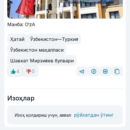
Манба: O‘zA
Ҳатай
Ўзбекистон—Туркия
Ўзбекистон маҳалласи
Шавкат Мирзиёев булвари
4
0
Изоҳлар
рўйхатдан ўтинг
Изоҳ қолдириш учун, аввал