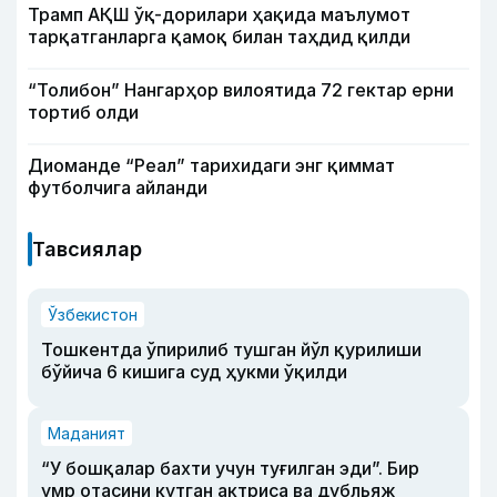
Трамп АҚШ ўқ-дорилари ҳақида маълумот
тарқатганларга қамоқ билан таҳдид қилди
“Толибон” Нангарҳор вилоятида 72 гектар ерни
тортиб олди
Диоманде “Реал” тарихидаги энг қиммат
футболчига айланди
Тавсиялар
Ўзбекистон
Тошкентда ўпирилиб тушган йўл қурилиши
бўйича 6 кишига суд ҳукми ўқилди
Маданият
“У бошқалар бахти учун туғилган эди”. Бир
умр отасини кутган актриса ва дубльяж