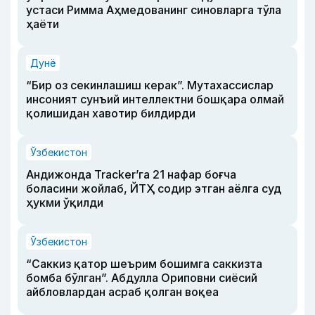
устаси Римма Аҳмедованинг синовларга тўла
ҳаёти
Дунё
“Бир оз секинлашиш керак”. Мутахассислар
инсоният сунъий интеллектни бошқара олмай
қолишидан хавотир билдирди
Ўзбекистон
Андижонда Tracker’га 21 нафар боғча
боласини жойлаб, ЙТҲ содир этган аёлга суд
ҳукми ўқилди
Ўзбекистон
“Саккиз қатор шеърим бошимга саккизта
бомба бўлган”. Абдулла Ориповни сиёсий
айбловлардан асраб қолган воқеа