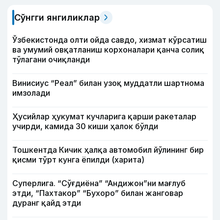
Сўнгги янгиликлар
Ўзбекистонда олти ойда савдо, хизмат кўрсатиш
ва умумий овқатланиш корхоналари қанча солиқ
тўлагани очиқланди
Винисиус “Реал” билан узоқ муддатли шартнома
имзолади
Ҳусийлар ҳукумат кучларига қарши ракеталар
учирди, камида 30 киши ҳалок бўлди
Тошкентда Кичик ҳалқа автомобил йўлининг бир
қисми тўрт кунга ёпилди (харита)
Суперлига. “Сўғдиёна” “Андижон”ни мағлуб
этди, “Пахтакор” “Бухоро” билан жанговар
дуранг қайд этди