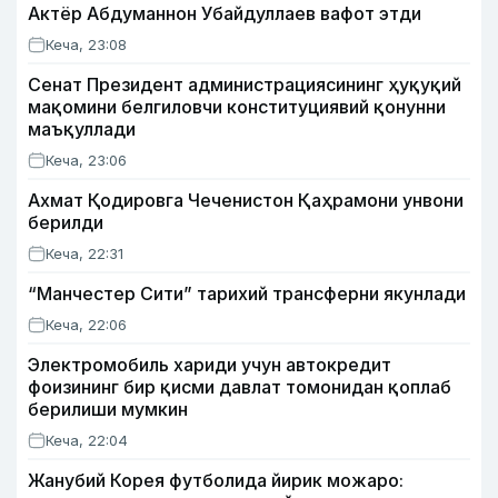
Актёр Абду­маннон Убайдуллаев вафот этди
Кеча, 23:08
Сенат Президент администрациясининг ҳуқуқий
мақомини белгиловчи конституциявий қонунни
маъқуллади
Кеча, 23:06
Ахмат Қодировга Чеченистон Қаҳрамони унвони
берилди
Кеча, 22:31
“Манчестер Сити” тарихий трансферни якунлади
Кеча, 22:06
Электромобиль хариди учун автокредит
фоизининг бир қисми давлат томонидан қоплаб
берилиши мумкин
Кеча, 22:04
Жанубий Корея футболида йирик можаро: