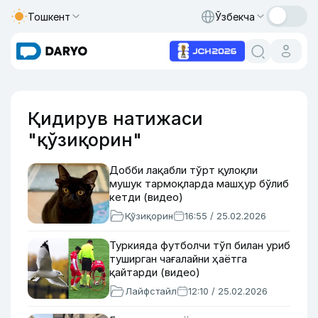
Тошкент
Ўзбекча
Қидирув натижаси
"қўзиқорин"
Добби лақабли тўрт қулоқли
мушук тармоқларда машҳур бўлиб
кетди (видео)
Қўзиқорин
16:55 / 25.02.2026
Туркияда футболчи тўп билан уриб
туширган чағалайни ҳаётга
қайтарди (видео)
Лайфстайл
12:10 / 25.02.2026