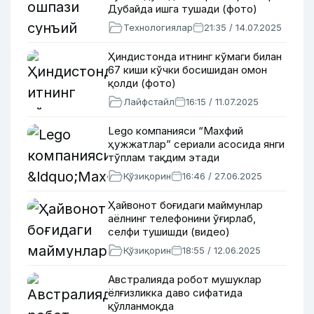
Дубайда ишга тушади (фото)
Технологиялар
21:35 / 14.07.2025
Ҳиндистонда итнинг кўмаги билан
67 киши кўчки босишидан омон
қолди (фото)
Лайфстайл
16:15 / 11.07.2025
Lego компанияси “Махфий
ҳужжатлар” сериали асосида янги
тўплам тақдим этади
Қўзиқорин
16:46 / 27.06.2025
Ҳайвонот боғидаги маймунлар
аёлнинг телефонини ўғирлаб,
селфи тушишди (видео)
Қўзиқорин
18:55 / 12.06.2025
Австралияда робот мушуклар
ёлғизликка даво сифатида
қўлланмоқда