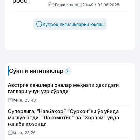
Гаджетлар
23:49 / 03.06.2025
Кўпроқ янгиликларни юклаш
Сўнгги янгиликлар
Австрия канцлери оналар меҳнати ҳақидаги
гаплари учун узр сўради
Кеча, 23:48
Суперлига. “Навбаҳор” “Сурхон”ни ўз уйида
мағлуб этди, “Локомотив” ва “Хоразм” уйда
ғалаба қозонди
Кеча, 23:26