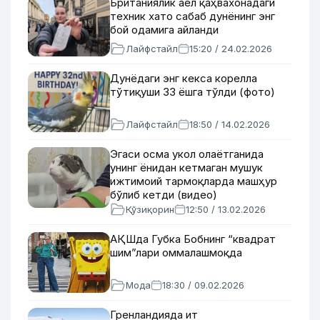
Британиялик аёл қаҳвахонадаги
техник хато сабаб дунёнинг энг
бой одамига айланди
Лайфстайл
15:20 / 24.02.2026
Дунёдаги энг кекса корелла
тўтиқуши 33 ёшга тўлди (фото)
Лайфстайл
18:50 / 14.02.2026
Эгаси осма укол олаётганида
унинг ёнидан кетмаган мушук
ижтимоий тармоқларда машҳур
бўлиб кетди (видео)
Қўзиқорин
12:50 / 13.02.2026
АҚШда Губка Бобнинг “квадрат
шим”лари оммалашмоқда
Мода
18:30 / 09.02.2026
Гренландияда ит