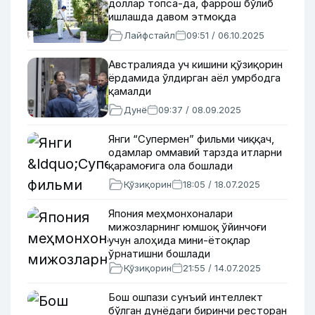
доллар топса-да, фаррош бўлиб
ишлашда давом этмоқда
Лайфстайл
09:51 / 06.10.2025
Австралияда уч кишини қўзиқорин
ёрдамида ўлдирган аёл умрбодга
қамалди
Дунё
09:37 / 08.09.2025
Янги “Супермен” фильми чиққач,
одамлар оммавий тарзда итларни
қарамоғига ола бошлади
Қўзиқорин
18:05 / 18.07.2025
Япония меҳмонхоналари
мижозларнинг юмшоқ ўйинчоғи
учун алоҳида мини-ётоқлар
ўрнатишни бошлади
Қўзиқорин
21:55 / 14.07.2025
Бош ошпази сунъий интеллект
бўлган дунёдаги биринчи ресторан