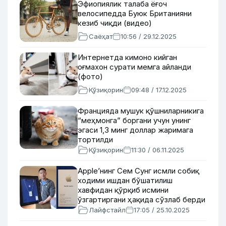
Эфиопиялик талаба ёғоч
велосипедда Буюк Британияни
кезиб чиқди (видео)
Саёҳат
10:56 / 29.12.2025
Интернетда кимоно кийган
оғмахон сурати мемга айланди
(фото)
Қўзиқорин
09:48 / 17.12.2025
Францияда мушук қўшниларникига
“меҳмонга” боргани учун унинг
эгаси 1,3 минг доллар жаримага
тортилди
Қўзиқорин
11:30 / 06.11.2025
Apple’нинг Сем Сунг исмли собиқ
ходими ишдан бўшатилиш
хавфидан қўрқиб исмини
ўзгартиргани ҳақида сўзлаб берди
Лайфстайл
17:05 / 25.10.2025