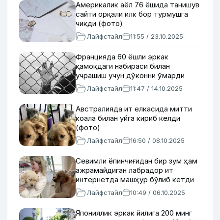
Америкалик аёл 76 ёшида танишув
сайти орқали илк бор турмушга
чиқди (фото)
Лайфстайл
11:55 / 23.10.2025
Францияда 60 ёшли эркак
қамоқдаги набираси билан
учрашиш учун дўконни ўмарди
Лайфстайл
11:47 / 14.10.2025
Австралияда ит елкасида митти
коала билан уйга кириб келди
(фото)
Лайфстайл
16:50 / 08.10.2025
Севимли ёпинчиғидан бир зум ҳам
ажрамайдиган лабрадор ит
интернетда машҳур бўлиб кетди
Лайфстайл
10:49 / 06.10.2025
Япониялик эркак йилига 200 минг