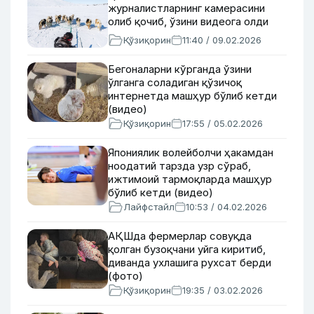
журналистларнинг камерасини
олиб қочиб, ўзини видеога олди
Қўзиқорин
11:40 / 09.02.2026
Бегоналарни кўрганда ўзини
ўлганга соладиган қўзичоқ
интернетда машҳур бўлиб кетди
(видео)
Қўзиқорин
17:55 / 05.02.2026
Япониялик волейболчи ҳакамдан
ноодатий тарзда узр сўраб,
ижтимоий тармоқларда машҳур
бўлиб кетди (видео)
Лайфстайл
10:53 / 04.02.2026
АҚШда фермерлар совуқда
қолган бузоқчани уйга киритиб,
диванда ухлашига рухсат берди
(фото)
Қўзиқорин
19:35 / 03.02.2026