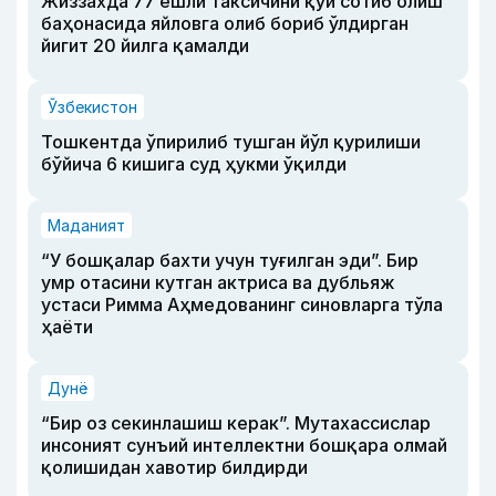
Жиззахда 77 ёшли таксичини қўй сотиб олиш
баҳонасида яйловга олиб бориб ўлдирган
йигит 20 йилга қамалди
Ўзбекистон
Тошкентда ўпирилиб тушган йўл қурилиши
бўйича 6 кишига суд ҳукми ўқилди
Маданият
“У бошқалар бахти учун туғилган эди”. Бир
умр отасини кутган актриса ва дубльяж
устаси Римма Аҳмедованинг синовларга тўла
ҳаёти
Дунё
“Бир оз секинлашиш керак”. Мутахассислар
инсоният сунъий интеллектни бошқара олмай
қолишидан хавотир билдирди