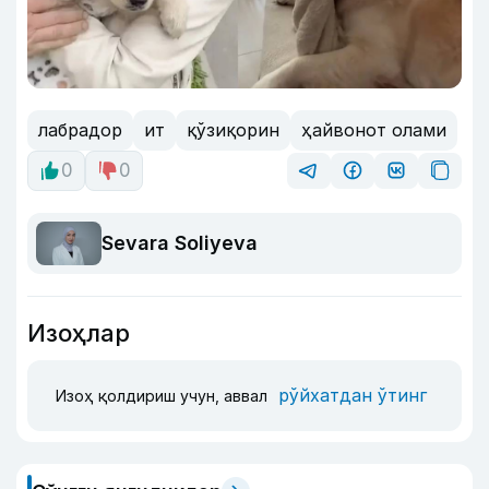
лабрадор
ит
қўзиқорин
ҳайвонот олами
0
0
Sevara Soliyeva
Изоҳлар
рўйхатдан ўтинг
Изоҳ қолдириш учун, аввал