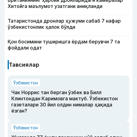
Хитойга маълумот узатгани аниқланди
Татаристонда дронлар ҳужуми сабаб 7 нафар
ўзбекистонлик ҳалок бўлди
Қон босимини туширишга ёрдам берувчи 7 та
фойдали одат
Тавсиялар
Ўзбекистон
Чак Норрис тан берган ўзбек ва Билл
Клинтондан Каримовга мактуб. Ўзбекистон
газеталари 30 йил олдин нималар ҳақида
ёзган?
Ўзбекистон