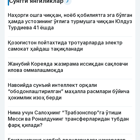
Сўнгги янгиликлар
Наҳорги ошга чиққан, ноёб қобилиятга эга бўлган
ҳамда устозининг ўғлига турмушга чиққан Юлдуз
Турдиева 41 ёшда
Қозоғистон пойтахтида тротуарларда электр
самокат ҳайдаш тақиқланади
Жанубий Кореяда жазирама иссиқдан сақловчи
илова оммалашмоқда
Навоийда сунъий интеллект орқали
“ободонлаштирилган” маҳалла расмлари бўйича
ҳокимлик изоҳ берди
Нима учун Салоҳнинг “Трабзонспор”га ўтиши
Месси ва Роналдунинг трансферларидан тубдан
фарқ қилади?
Британиянинг ҳарбий дронларидаги камералар