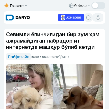
Тошкент
Ўзбекча
Севимли ёпинчиғидан бир зум ҳам
ажрамайдиган лабрадор ит
интернетда машҳур бўлиб кетди
Лайфстайл
10:49 / 06.10.2025
3114