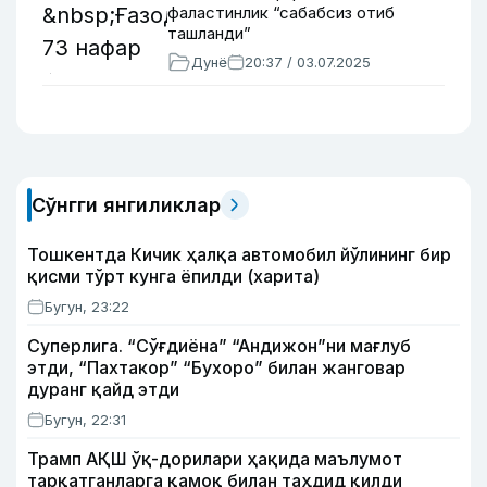
фаластинлик “сабабсиз отиб
ташланди”
Дунё
20:37 / 03.07.2025
Сўнгги янгиликлар
Тошкентда Кичик ҳалқа автомобил йўлининг бир
қисми тўрт кунга ёпилди (харита)
Бугун, 23:22
Суперлига. “Сўғдиёна” “Андижон”ни мағлуб
этди, “Пахтакор” “Бухоро” билан жанговар
дуранг қайд этди
Бугун, 22:31
Трамп АҚШ ўқ-дорилари ҳақида маълумот
тарқатганларга қамоқ билан таҳдид қилди