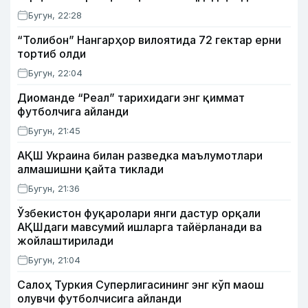
Бугун, 22:28
“Толибон” Нангарҳор вилоятида 72 гектар ерни
тортиб олди
Бугун, 22:04
Диоманде “Реал” тарихидаги энг қиммат
футболчига айланди
Бугун, 21:45
АҚШ Украина билан разведка маълумотлари
алмашишни қайта тиклади
Бугун, 21:36
Ўзбекистон фуқаролари янги дастур орқали
АҚШдаги мавсумий ишларга тайёрланади ва
жойлаштирилади
Бугун, 21:04
Салоҳ Туркия Суперлигасининг энг кўп маош
олувчи футболчисига айланди