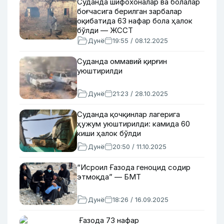
Суданда шифохоналар ва болалар
боғчасига берилган зарбалар
оқибатида 63 нафар бола ҳалок
бўлди — ЖССТ
Дунё
19:55 / 08.12.2025
Суданда оммавий қирғин
уюштирилди
Дунё
21:23 / 28.10.2025
Суданда қочқинлар лагерига
ҳужум уюштирилди: камида 60
киши ҳалок бўлди
Дунё
20:50 / 11.10.2025
“Исроил Ғазода геноцид содир
этмоқда” — БМТ
Дунё
18:26 / 16.09.2025
Ғазода 73 нафар