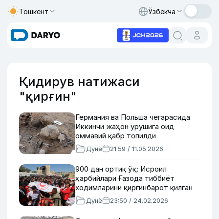
Тошкент
Ўзбекча
Қидирув натижаси
"қирғин"
Германия ва Польша чегарасида
Иккинчи жаҳон урушига оид
оммавий қабр топилди
Дунё
21:59 / 11.05.2026
900 дан ортиқ ўқ: Исроил
ҳарбийлари Ғазода тиббиёт
ходимларини қирғинбарот қилган
Дунё
23:50 / 24.02.2026