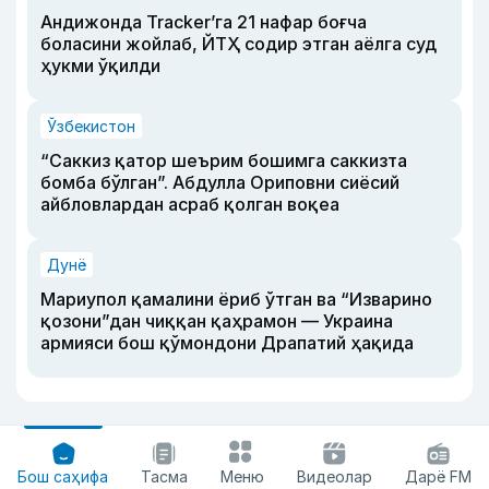
Андижонда Tracker’га 21 нафар боғча
боласини жойлаб, ЙТҲ содир этган аёлга суд
ҳукми ўқилди
Ўзбекистон
“Саккиз қатор шеърим бошимга саккизта
бомба бўлган”. Абдулла Ориповни сиёсий
айбловлардан асраб қолган воқеа
Дунё
Мариупол қамалини ёриб ўтган ва “Изварино
қозони”дан чиққан қаҳрамон — Украина
армияси бош қўмондони Драпатий ҳақида
Бош саҳифа
Тасма
Меню
Видеолар
Дарё FM