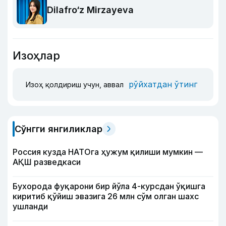
Dilafro‘z Mirzayeva
Изоҳлар
рўйхатдан ўтинг
Изоҳ қолдириш учун, аввал
Сўнгги янгиликлар
Россия кузда НАТОга ҳужум қилиши мумкин —
АҚШ разведкаси
Бухорода фуқарони бир йўла 4-курсдан ўқишга
киритиб қўйиш эвазига 26 млн сўм олган шахс
ушланди