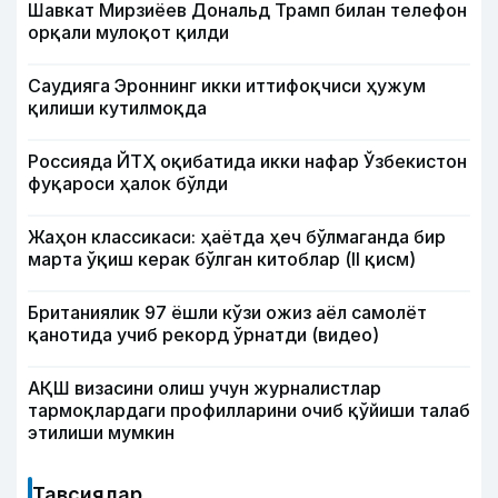
Шавкат Мирзиёев Дональд Трамп билан телефон
орқали мулоқот қилди
Саудияга Эроннинг икки иттифоқчиси ҳужум
қилиши кутилмоқда
Россияда ЙТҲ оқибатида икки нафар Ўзбекистон
фуқароси ҳалок бўлди
Жаҳон классикаси: ҳаётда ҳеч бўлмаганда бир
марта ўқиш керак бўлган китоблар (II қисм)
Британиялик 97 ёшли кўзи ожиз аёл самолёт
қанотида учиб рекорд ўрнатди (видео)
АҚШ визасини олиш учун журналистлар
тармоқлардаги профилларини очиб қўйиши талаб
этилиши мумкин
Тавсиялар