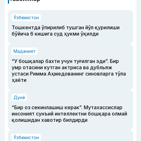
Ўзбекистон
Тошкентда ўпирилиб тушган йўл қурилиши
бўйича 6 кишига суд ҳукми ўқилди
Маданият
“У бошқалар бахти учун туғилган эди”. Бир
умр отасини кутган актриса ва дубльяж
устаси Римма Аҳмедованинг синовларга тўла
ҳаёти
Дунё
“Бир оз секинлашиш керак”. Мутахассислар
инсоният сунъий интеллектни бошқара олмай
қолишидан хавотир билдирди
Ўзбекистон