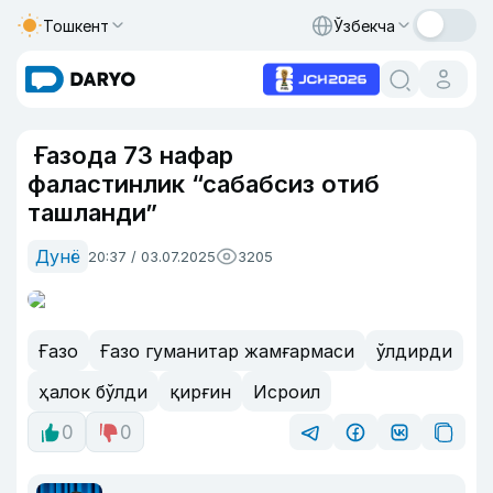
Тошкент
Ўзбекча
Ғазода 73 нафар
фаластинлик “сабабсиз отиб
ташланди”
Дунё
20:37 / 03.07.2025
3205
Ғазо
Ғазо гуманитар жамғармаси
ўлдирди
ҳалок бўлди
қирғин
Исроил
0
0