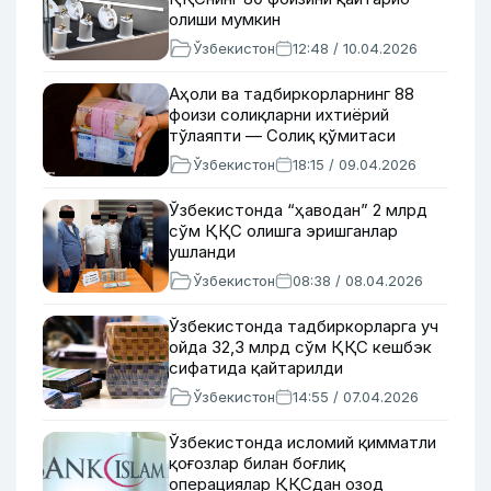
олиши мумкин
Ўзбекистон
12:48 / 10.04.2026
Аҳоли ва тадбиркорларнинг 88
фоизи солиқларни ихтиёрий
тўлаяпти — Солиқ қўмитаси
Ўзбекистон
18:15 / 09.04.2026
Ўзбекистонда “ҳаводан” 2 млрд
сўм ҚҚС олишга эришганлар
ушланди
Ўзбекистон
08:38 / 08.04.2026
Ўзбекистонда тадбиркорларга уч
ойда 32,3 млрд сўм ҚҚС кешбэк
сифатида қайтарилди
Ўзбекистон
14:55 / 07.04.2026
Ўзбекистонда исломий қимматли
қоғозлар билан боғлиқ
операциялар ҚҚСдан озод