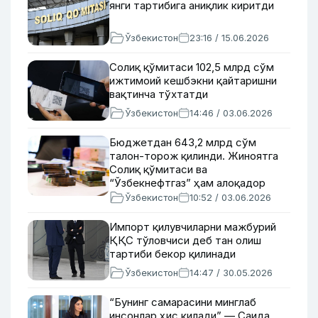
янги тартибига аниқлик киритди
Ўзбекистон
23:16 / 15.06.2026
Солиқ қўмитаси 102,5 млрд сўм
ижтимоий кешбэкни қайтаришни
вақтинча тўхтатди
Ўзбекистон
14:46 / 03.06.2026
Бюджетдан 643,2 млрд сўм
талон-торож қилинди. Жиноятга
Солиқ қўмитаси ва
“Ўзбекнефтгаз” ҳам алоқадор
Ўзбекистон
10:52 / 03.06.2026
Импорт қилувчиларни мажбурий
ҚҚС тўловчиси деб тан олиш
тартиби бекор қилинади
Ўзбекистон
14:47 / 30.05.2026
“Бунинг самарасини минглаб
инсонлар ҳис қилади” — Саида