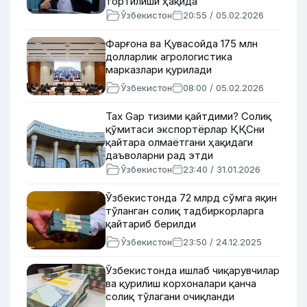
тортилиши ҳақида
Ўзбекистон
20:55 / 05.02.2026
Фарғона ва Қувасойда 175 млн
долларлик агрологистика
марказлари қурилади
Ўзбекистон
08:00 / 05.02.2026
Tax Gap тизими қайтдими? Солиқ
қўмитаси экспортёрлар ҚҚСни
қайтара олмаётгани ҳақидаги
даъволарни рад этди
Ўзбекистон
23:40 / 31.01.2026
Ўзбекистонда 72 млрд сўмга яқин
тўланган солиқ тадбиркорларга
қайтариб берилди
Ўзбекистон
23:50 / 24.12.2025
Ўзбекистонда ишлаб чиқарувчилар
ва қурилиш корхоналари қанча
солиқ тўлагани очиқланди