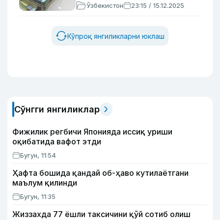
Ўзбекистон
23:15 / 15.12.2025
Кўпроқ янгиликларни юклаш
Сўнгги янгиликлар
Фижилик регбичи Японияда иссиқ уриши
оқибатида вафот этди
Бугун, 11:54
Ҳафта бошида қандай об-ҳаво кутилаётгани
маълум қилинди
Бугун, 11:35
Жиззахда 77 ёшли таксичини қўй сотиб олиш