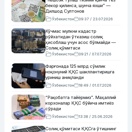
бекор қилинса, шунча яхши” —
Дилшод Султонов
Ўзбекистон
09:37 / 23.07.2026
Кўчмас мулкни кадастр
рўйхатидан ўтказиш солиқ
ҳисоблаш учун асос бўлмайди —
Солиқ қўмитаси
Ўзбекистон
09:21 / 07.07.2026
Фарғонада 125 млрд сўмлик
ноқонуний ҚҚС шакллантиришга
уриниш аниқланди
Ўзбекистон
18:49 / 01.07.2026
“Рақобатга тайёрмиз”. Маҳаллий
корхоналар ҚҚС бўйича имтиёз
сўради
Ўзбекистон
13:38 / 25.06.2026
Солиқ қўмитаси ҚҚСга ўтишнинг