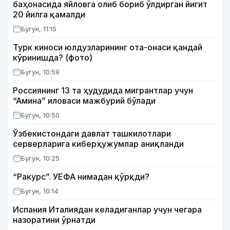
баҳонасида яйловга олиб бориб ўлдирган йигит
20 йилга қамалди
Бугун, 11:15
Турк киноси юлдузларининг ота-онаси қандай
кўринишда? (фото)
Бугун, 10:59
Россиянинг 13 та ҳудудида мигрантлар учун
“Амина” иловаси мажбурий бўлади
Бугун, 10:50
Ўзбекистондаги давлат ташкилотлари
серверларига киберҳужумлар аниқланди
Бугун, 10:25
“Ракурс”. УЕФА нимадан қўрқди?
Бугун, 10:14
Испания Италиядан келадиганлар учун чегара
назоратини ўрнатди