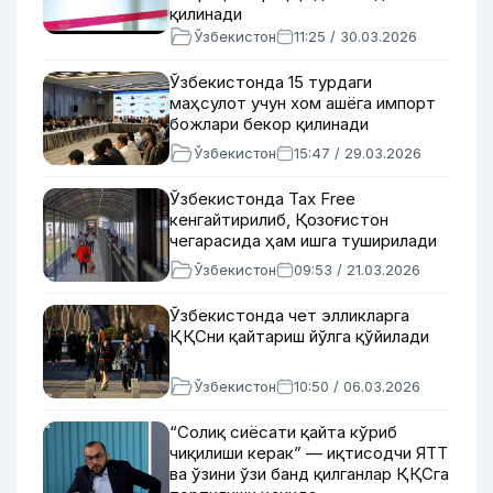
қилинади
Ўзбекистон
11:25 / 30.03.2026
Ўзбекистонда 15 турдаги
маҳсулот учун хом ашёга импорт
божлари бекор қилинади
Ўзбекистон
15:47 / 29.03.2026
Ўзбекистонда Тах Free
кенгайтирилиб, Қозоғистон
чегарасида ҳам ишга туширилади
Ўзбекистон
09:53 / 21.03.2026
Ўзбекистонда чет элликларга
ҚҚСни қайтариш йўлга қўйилади
Ўзбекистон
10:50 / 06.03.2026
“Солиқ сиёсати қайта кўриб
чиқилиши керак” — иқтисодчи ЯТТ
ва ўзини ўзи банд қилганлар ҚҚСга