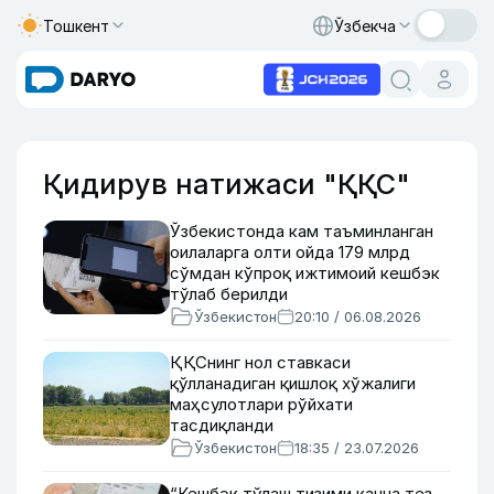
Тошкент
Ўзбекча
Қидирув натижаси "ҚҚС"
Ўзбекистонда кам таъминланган
оилаларга олти ойда 179 млрд
сўмдан кўпроқ ижтимоий кешбэк
тўлаб берилди
Ўзбекистон
20:10 / 06.08.2026
ҚҚСнинг нол ставкаси
қўлланадиган қишлоқ хўжалиги
маҳсулотлари рўйхати
тасдиқланди
Ўзбекистон
18:35 / 23.07.2026
“Кешбэк тўлаш тизими қанча тез