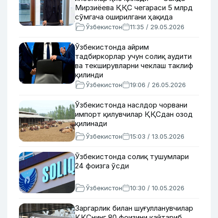
Мирзиёева ҚҚС чегараси 5 млрд
сўмгача оширилгани ҳақида
Ўзбекистон
11:35 / 29.05.2026
Ўзбекистонда айрим
тадбиркорлар учун солиқ аудити
ва текширувларни чеклаш таклиф
қилинди
Ўзбекистон
19:06 / 26.05.2026
Ўзбекистонда наслдор чорвани
импорт қилувчилар ҚҚСдан озод
қилинади
Ўзбекистон
15:03 / 13.05.2026
Ўзбекистонда солиқ тушумлари
24 фоизга ўсди
Ўзбекистон
10:30 / 10.05.2026
Заргарлик билан шуғулланувчилар
ҚҚСнинг 80 фоизини қайтариб