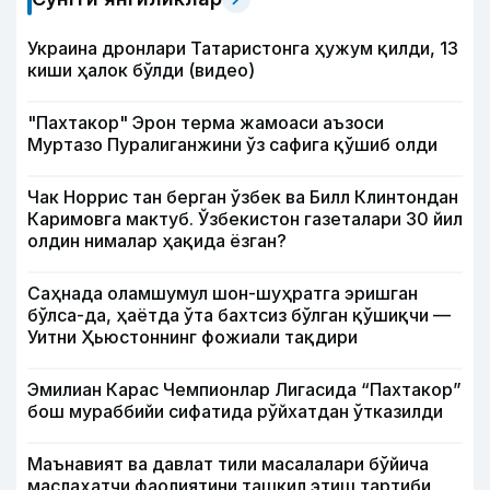
Украина дронлари Татаристонга ҳужум қилди, 13
киши ҳалок бўлди (видео)
"Пахтакор" Эрон терма жамоаси аъзоси
Муртазо Пуралиганжини ўз сафига қўшиб олди
Чак Норрис тан берган ўзбек ва Билл Клинтондан
Каримовга мактуб. Ўзбекистон газеталари 30 йил
олдин нималар ҳақида ёзган?
Саҳнада оламшумул шон-шуҳратга эришган
бўлса-да, ҳаётда ўта бахтсиз бўлган қўшиқчи —
Уитни Ҳьюстоннинг фожиали тақдири
Эмилиан Карас Чемпионлар Лигасида “Пахтакор”
бош мураббийи сифатида рўйхатдан ўтказилди
Маънавият ва давлат тили масалалари бўйича
маслаҳатчи фаолиятини ташкил этиш тартиби