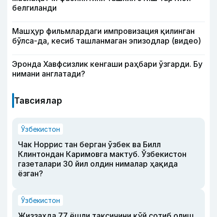
белгиланди
Машҳур фильмлардаги импровизация қилинган
бўлса-да, кесиб ташланмаган эпизодлар (видео)
Эронда Хавфсизлик кенгаши раҳбари ўзгарди. Бу
нимани англатади?
Тавсиялар
Ўзбекистон
Чак Норрис тан берган ўзбек ва Билл
Клинтондан Каримовга мактуб. Ўзбекистон
газеталари 30 йил олдин нималар ҳақида
ёзган?
Ўзбекистон
Жиззахда 77 ёшли таксичини қўй сотиб олиш