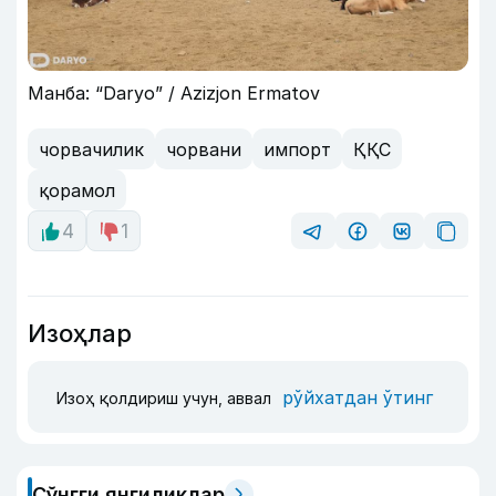
Манба: “Daryo” / Azizjon Ermatov
чорвачилик
чорвани
импорт
ҚҚС
қорамол
4
1
Изоҳлар
рўйхатдан ўтинг
Изоҳ қолдириш учун, аввал
Сўнгги янгиликлар