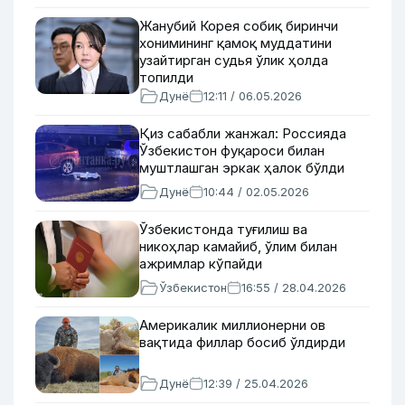
Жанубий Корея собиқ биринчи
хонимининг қамоқ муддатини
узайтирган судья ўлик ҳолда
топилди
Дунё
12:11 / 06.05.2026
Қиз сабабли жанжал: Россияда
Ўзбекистон фуқароси билан
муштлашган эркак ҳалок бўлди
Дунё
10:44 / 02.05.2026
Ўзбекистонда туғилиш ва
никоҳлар камайиб, ўлим билан
ажримлар кўпайди
Ўзбекистон
16:55 / 28.04.2026
Америкалик миллионерни ов
вақтида филлар босиб ўлдирди
Дунё
12:39 / 25.04.2026