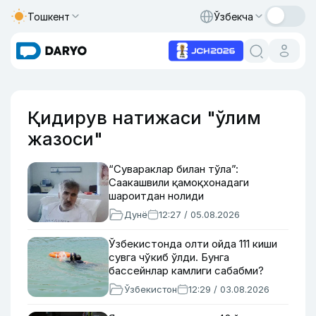
Тошкент
Ўзбекча
Қидирув натижаси "ўлим
жазоси"
“Сувараклар билан тўла”:
Саакашвили қамоқхонадаги
шароитдан нолиди
Дунё
12:27 / 05.08.2026
Ўзбекистонда олти ойда 111 киши
сувга чўкиб ўлди. Бунга
бассейнлар камлиги сабабми?
Ўзбекистон
12:29 / 03.08.2026