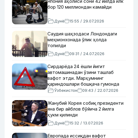
Япония аҳолиси сони 42 йилда илк
бор 120 миллиондан камайди
Дунё
15:55 / 29.07.2026
Саудия шаҳзодаси Лондондаги
меҳмонхонада ўлик ҳолда
топилди
Дунё
09:31 / 24.07.2026
Сирдарёда 24 ёшли йигит
автомашинадан ўзини ташлаб
вафот этди. Марҳумнинг
қариндошлари бошқача гумонда
Ўзбекистон
09:43 / 22.07.2026
Жанубий Корея собиқ президенти
яна бир айблов бўйича 2 йилга
ҳукм қилинди
Дунё
15:32 / 13.07.2026
Европада иссиқдан вафот