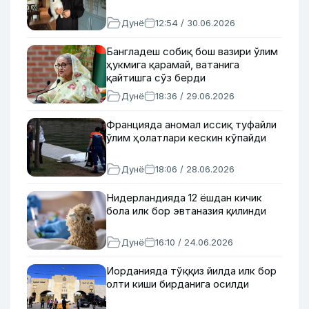
Дунё
12:54 / 30.06.2026
Бангладеш собиқ бош вазири ўлим
ҳукмига қарамай, ватанига
қайтишга сўз берди
Дунё
18:36 / 29.06.2026
Францияда аномал иссиқ туфайли
ўлим ҳолатлари кескин кўпайди
Дунё
18:06 / 28.06.2026
Нидерландияда 12 ёшдан кичик
бола илк бор эвтаназия қилинди
Дунё
16:10 / 24.06.2026
Иорданияда тўққиз йилда илк бор
олти киши бирданига осилди