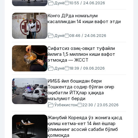
Дунё
10:55 / 24.06.2026
Конго ДРда номаълум
касалликдан 14 киши вафот этди
Дунё
08:46 / 24.06.2026
Сифатсиз озиқ-овқат туфайли
йилига 1,5 миллион киши вафот
этмоқда — ЖССТ
Дунё
18:39 / 09.06.2026
ИИББ йил бошидан бери
Тошкентда содир бўлган оғир
оқибатли ЙТҲлар ҳақида
маълумот берди
Ўзбекистон
22:30 / 23.05.2026
Жанубий Кореяда ўз жонига қасд
қилиш кетма-кет 14 йил ёшлар
ўлимининг асосий сабаби бўлиб
қолмоқда