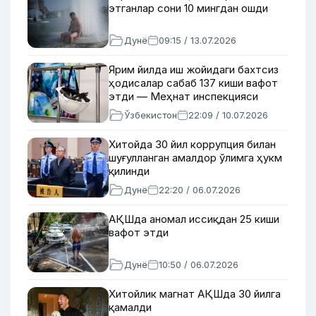
этганлар сони 10 мингдан ошди
Дунё
09:15 / 13.07.2026
Ярим йилда иш жойидаги бахтсиз
ҳодисалар сабаб 137 киши вафот
этди — Меҳнат инспекцияси
Ўзбекистон
22:09 / 10.07.2026
Хитойда 30 йил коррупция билан
шуғулланган амалдор ўлимга ҳукм
қилинди
Дунё
22:20 / 06.07.2026
АҚШда аномал иссиқдан 25 киши
вафот этди
Дунё
10:50 / 06.07.2026
Хитойлик магнат АҚШда 30 йилга
қамалди