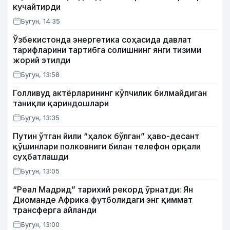
кучайтирди
Бугун, 14:35
Ўзбекистонда энергетика соҳасида давлат
тарифларини тартибга солишнинг янги тизими
жорий этилди
Бугун, 13:58
Голливуд актёрларининг кўпчилик билмайдиган
таниқли қариндошлари
Бугун, 13:35
Путин ўтган йили “ҳалок бўлган” ҳаво-десант
қўшинлари полковниги билан телефон орқали
суҳбатлашди
Бугун, 13:05
“Реал Мадрид” тарихий рекорд ўрнатди: Ян
Диоманде Африка футболидаги энг қиммат
трансферга айланди
Бугун, 13:00