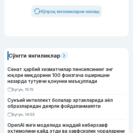
Кўпроқ янгиликларни юклаш
Сўнгги янгиликлар
Сенат ҳарбий хизматчилар пенсиясининг энг
юқори миқдорини 100 фоизгача оширишни
назарда тутувчи қонунни маъқуллади
Бугун, 15:15
Сунъий интеллект болалар эртакларида аёл
образларидан деярли фойдаланмаяпти
Бугун, 14:55
OpenAI янги моделида жиддий киберхавф
эҳтимолини қайд этди ва хавфсизлик чораларини