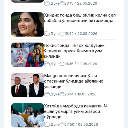
Дунё
23:15 / 22.05.2026
Ҳиндистонда беш ойлик келин сеп
сабабли ўлдирилгани айтилмоқда
Дунё
15:42 / 22.05.2026
Покистонда TikTok юлдузини
ўлдирган эркак ўлимга ҳукм
қилинди
Дунё
19:35 / 20.05.2026
Mango асосчисининг ўғли
отасининг ўлимида айбланиб
ушланди
Дунё
20:14 / 19.05.2026
Хитойда умрбодга қамалган 14
ёшли ўсмирга ўлим жазоси
сўралди
Дунё
07:50 / 09.05.2026