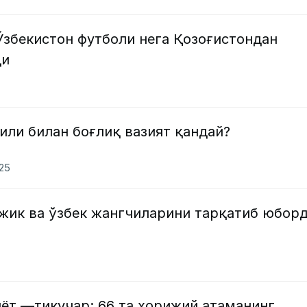
Ўзбекистон футболи нега Қозоғистондан
ди
или билан боғлиқ вазият қандай?
025
ожик ва ўзбек жангчиларини тарқатиб юбор
ёт —тикучар: 66 та хорижий атаманинг