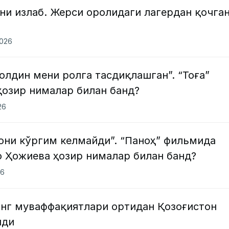
ни излаб. Жерси оролидаги лагердан қочга
2026
лдин мени ролга тасдиқлашган”. “Тоға”
ҳозир нималар билан банд?
26
они кўргим келмайди”. “Паноҳ” фильмида
о Ҳожиева ҳозир нималар билан банд?
26
нг муваффақиятлари ортидан Қозоғистон
нди