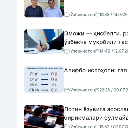
Ўзбекистон
12:33 / 14.07.2
Эможи — ҳисбелги, ра
ўзбекча муқобили та
Ўзбекистон
14:48 / 12.07.
Алифбо ислоҳоти: гап
Ўзбекистон
22:26 / 09.07.
Лотин ёзувига асосла
бирикмалари бўлмай
Ўзбекистон
12:53 / 07.07.