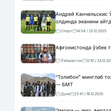
Андрей Канчельскис 
олдинда эканини айт
Спорт
14:54 / 25.12.2025
Афғонистонда ўзбек т
Ўзбекистон
12:10 / 24.12.2
“Толибон” минглаб т
— БМТ
Дунё
23:41 / 18.12.2025
Эможи — имо, вертол