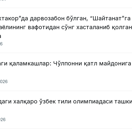
хтакор”да дарвозабон бўлган, “Шайтанат”га
аёлининг вафотидан сўнг хасталаниб қолган
а
26
ги қаламкашлар: Чўлпонни қатл майдонига
2026
аги халқаро ўзбек тили олимпиадаси ташк
026