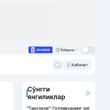
Ўзбекча
Кабинет
Сўнгги
янгиликлар
“Тансоқчи”: Голливуднинг энг