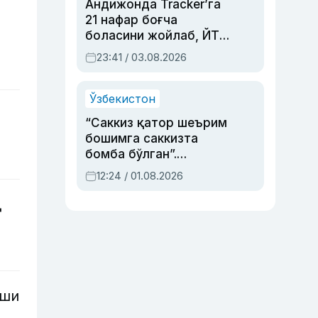
Андижонда Tracker’га
21 нафар боғча
боласини жойлаб, ЙТҲ
содир этган аёлга суд
23:41 / 03.08.2026
ҳукми ўқилди
Ўзбекистон
“Саккиз қатор шеърим
бошимга саккизта
бомба бўлган”.
Абдулла Ориповни
12:24 / 01.08.2026
сиёсий айбловлардан
асраб қолган воқеа
д
иши