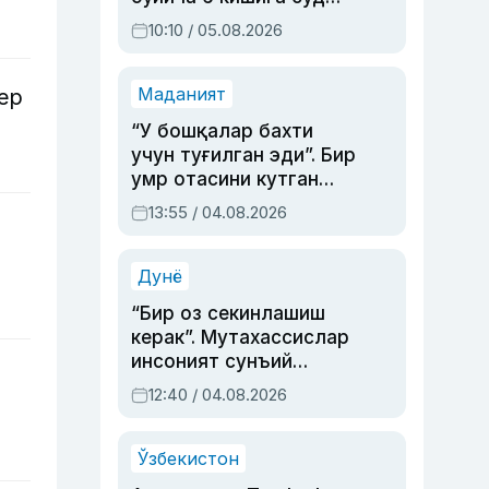
ҳукми ўқилди
10:10 / 05.08.2026
Маданият
ер
“У бошқалар бахти
учун туғилган эди”. Бир
умр отасини кутган
актриса ва дубльяж
13:55 / 04.08.2026
устаси Римма
Аҳмедованинг
синовларга тўла ҳаёти
Дунё
“Бир оз секинлашиш
керак”. Мутахассислар
инсоният сунъий
интеллектни бошқара
12:40 / 04.08.2026
олмай қолишидан
хавотир билдирди
Ўзбекистон