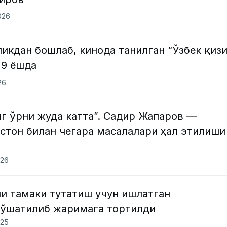
026
кдан бошлаб, кинода танилган “Ўзбек қизи
29 ёшда
26
г ўрни жуда катта”. Садир Жапаров —
стон билан чегара масалалари ҳал этилиши
026
ни тамаки тутатиш учун ишлатган
бўшатилиб жаримага тортилди
025