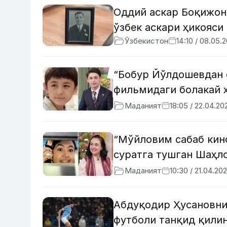
Оддий аскар Боқижон
ўзбек аскари ҳикояси
Ўзбекистон
14:10 / 08.05.
“Бобур Йўлдошевдан о
фильмидаги болакай 
Маданият
18:05 / 22.04.20
“Мўйловим сабаб кин
суратга тушган Шаҳл
Маданият
10:30 / 21.04.20
Абдуқодир Ҳусановни
футболи танқид қили