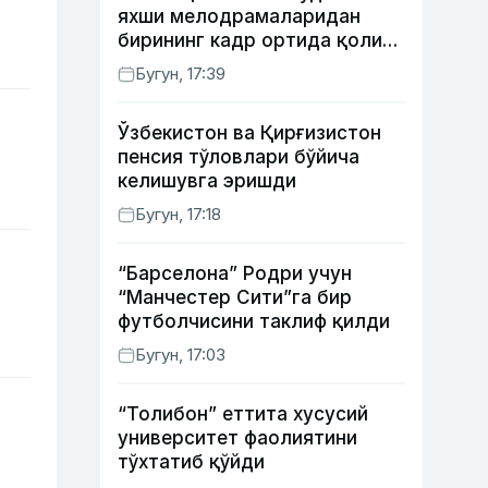
яхши мелодрамаларидан
бирининг кадр ортида қолиб
кетган воқеалари
Бугун, 17:39
Ўзбекистон ва Қирғизистон
пенсия тўловлари бўйича
келишувга эришди
Бугун, 17:18
“Барселона” Родри учун
“Манчестер Сити”га бир
футболчисини таклиф қилди
Бугун, 17:03
“Толибон” еттита хусусий
университет фаолиятини
тўхтатиб қўйди