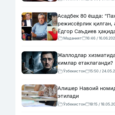
Асадбек 80 ёшда: “Па
режиссёрлик қилган, 
Ёдгор Саъдиев ҳақид
Маданият
16:46 / 16.06.20
Жаллодлар хизматида
кимлар етаклаганди?
Ўзбекистон
15:50 / 24.05.
Алишер Навоий номид
этилади
Ўзбекистон
18:15 / 18.05.2