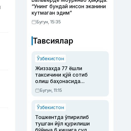
Вальверде Моуриньо ҳақида:
“Унинг бундай инсон эканини
н
кутмаган эдим”
Бугун, 15:35
Тавсиялар
Ўзбекистон
Жиззахда 77 ёшли
таксичини қўй сотиб
олиш баҳонасида
яйловга олиб бориб
Бугун, 11:15
ўлдирган йигит 20
йилга қамалди
Ўзбекистон
Тошкентда ўпирилиб
тушган йўл қурилиши
бўйича 6 кишига суд