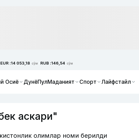
EUR :
RUB :
14 053,18
146,54
сўм
сўм
й Осиё
Дунё
Пул
Маданият
Спорт
Лайфстайл
бек аскари"
екистонлик олимлар номи берилди