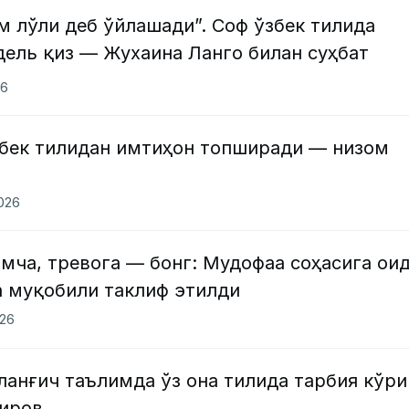
 лўли деб ўйлашади”. Соф ўзбек тилида
дель қиз — Жухаина Ланго билан суҳбат
26
збек тилидан имтиҳон топширади — низом
2026
мча, тревога — бонг: Мудофаа соҳасига ои
а муқобили таклиф этилди
026
ланғич таълимда ўз она тилида тарбия кўр
иров