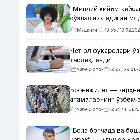
“Миллий кийим кийсам
сўзлаша оладиган мо
Маданият
13:55 / 13.02.20
Чет эл фуқаролари ў
тасдиқланди
Ўзбекистон
16:55 / 29.01.
Бронежилет — зирҳни
атамаларнинг ўзбекч
Ўзбекистон
15:34 / 11.01.2
“Бола боғчада ва бош
керак” — Алишер Қод