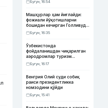
Бугун, 16:54
Машҳурлар ҳам йиғлайди:
фожиали йўқотишларни
бошидан кечирган Голливуд
юлдузлари
Бугун, 16:35
Ўзбекистонда
фойдаланишдан чиқарилган
аэродромлар туризм
мақсадида ижарага
Бугун, 16:17
берилиши мумкин
Венгрия Олий суди собиқ
раиси президентликка
ил
номзодини қўйди
Бугун, 15:41