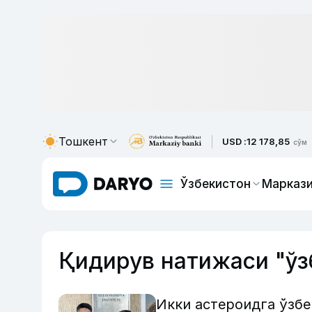
Тошкент
USD :
12 178,85
сўм
Ўзбекистон
Маркази
Қидирув натижаси "ўз
Икки астероидга ўзб