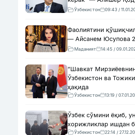
Ўзбекистон
09:43 / 11.01.2
Фаолиятини қўшиқчили
— Айсанем Юсупова 
Маданият
14:45 / 09.01.20
“Шавкат Мирзиёевнин
Ўзбекистон ва Тожики
ҳақида
Ўзбекистон
13:19 / 07.01.2
Ўзбек сўмини ёқиб, у
хорижликлар ишдан 
Ўзбекистон
22:14 / 27.12.2