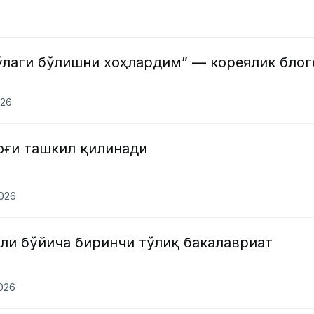
ўлаги бўлишни хоҳлардим” — кореялик блог
026
оғи ташкил қилинади
2026
ли бўйича биринчи тўлиқ бакалавриат
2026