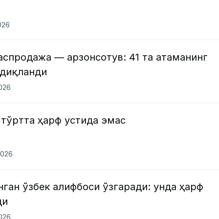
026
спродажа — арзонсотув: 41 та атаманинг
сдиқланди
2026
 тўртта ҳарф устида эмас
2026
нган ўзбек алифбоси ўзгаради: унда ҳарф
ди
2026