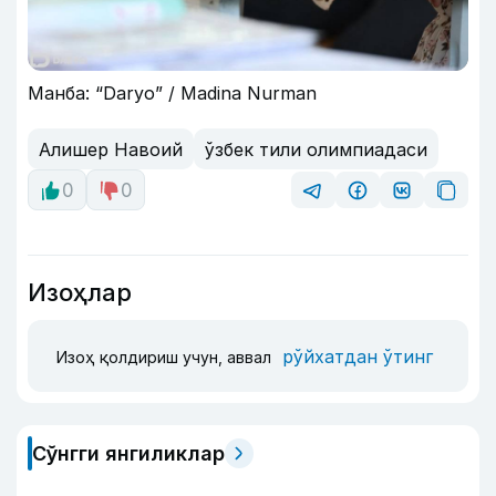
Манба: “Daryo” / Madina Nurman
Алишер Навоий
ўзбек тили олимпиадаси
0
0
Изоҳлар
рўйхатдан ўтинг
Изоҳ қолдириш учун, аввал
Сўнгги янгиликлар