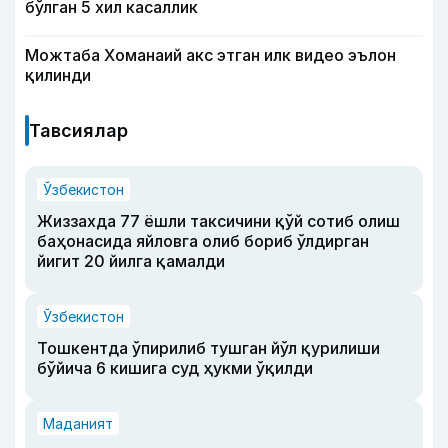
бўлган 5 хил касаллик
Можтаба Хоманаий акс этган илк видео эълон
қилинди
Тавсиялар
Ўзбекистон
Жиззахда 77 ёшли таксичини қўй сотиб олиш
баҳонасида яйловга олиб бориб ўлдирган
йигит 20 йилга қамалди
Ўзбекистон
Тошкентда ўпирилиб тушган йўл қурилиши
бўйича 6 кишига суд ҳукми ўқилди
Маданият