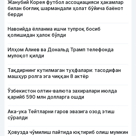
Жанубий Корея футбол ассоциацияси ҳакамлар
билан боғлиқ шармандали ҳолат бўйича баёнот
берди
Навоийда ёлланма ишчи тупроқ босиб
қолишидан ҳалок бўлди
Илҳом Алиев ва Дональд Трамп телефонда
мулоқот қилди
Тақдирнинг кутилмаган туҳфалари: тасодифан
машҳур ролга эга чиққан 8 актёр
Ўзбекистон олтин-валюта захиралари июлда
қарийб 590 млн долларга ошди
Ака-ука Тейтларни гаров эвазига озод этиш
сўралди
Ҳовузда чўмилиш пайтида юқтириб олиш мумкин