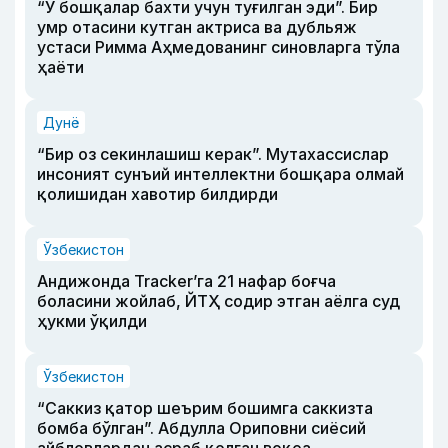
“У бошқалар бахти учун туғилган эди”. Бир
умр отасини кутган актриса ва дубльяж
устаси Римма Аҳмедованинг синовларга тўла
ҳаёти
Дунё
“Бир оз секинлашиш керак”. Мутахассислар
инсоният сунъий интеллектни бошқара олмай
қолишидан хавотир билдирди
Ўзбекистон
Андижонда Tracker’га 21 нафар боғча
боласини жойлаб, ЙТҲ содир этган аёлга суд
ҳукми ўқилди
Ўзбекистон
“Саккиз қатор шеърим бошимга саккизта
бомба бўлган”. Абдулла Ориповни сиёсий