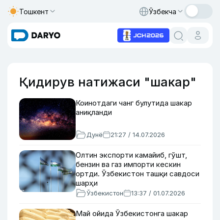
Тошкент
Ўзбекча
Қидирув натижаси "шакар"
Коинотдаги чанг булутида шакар
аниқланди
Дунё
21:27 / 14.07.2026
Олтин экспорти камайиб, гўшт,
бензин ва газ импорти кескин
ортди. Ўзбекистон ташқи савдоси
шарҳи
Ўзбекистон
13:37 / 01.07.2026
Май ойида Ўзбекистонга шакар