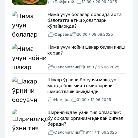
Лайфстайл
12:39 / 29.09.2025
Нима учун болалар орасида эрта
балоғатга етиш ҳолатлари
кўпаймоқда?
Фарзанд
20:30 / 08.08.2025
Нима учун чойни шакар билан ичиш
керак?
Саломатлик
01:50 / 25.06.2025
Шакар ўрнини босувчи машҳур
модда бош мия томирларини
шикастлаши аниқланди
Илм-фан
01:30 / 12.06.2025
Ширинликдан ўзни тия олмаслик:
бу орқали организм қандай сигнал
беради?
Саломатлик
18:41 / 11.06.2025