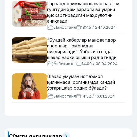
Гарвард олимлари шакар ва ёғли
гўштдан ҳам зарарли ва умрни
қисқартирадиган маҳсулотни
аниқлади
Лайфстайл
18:45 / 24.10.2024
“Бундай хабарлар манфаатдор
инсонлар томонидан
сиздирилади”. Ўзбекистонда
шакар нархи ошиши рад этилди
Ўзбекистон
14:09 / 08.04.2024
Шакар умуман истеъмол
қилинмаса, организмда қандай
ўзгаришлар содир бўлади?
Лайфстайл
14:52 / 16.01.2024
Сўнгги янгиликлар