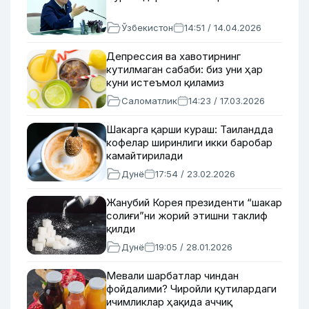
Ўзбекистон
14:51 / 14.04.2026
Депрессия ва хавотирнинг
кутилмаган сабаби: биз уни ҳар
куни истеъмол қиламиз
Саломатлик
14:23 / 17.03.2026
Шакарга қарши кураш: Таиландда
кофелар ширинлиги икки баробар
камайтирилади
Дунё
17:54 / 23.02.2026
Жанубий Корея президенти “шакар
солиғи”ни жорий этишни таклиф
қилди
Дунё
19:05 / 28.01.2026
Мевали шарбатлар чиндан
фойдалими? Чиройли қутилардаги
ичимликлар ҳақида аччиқ