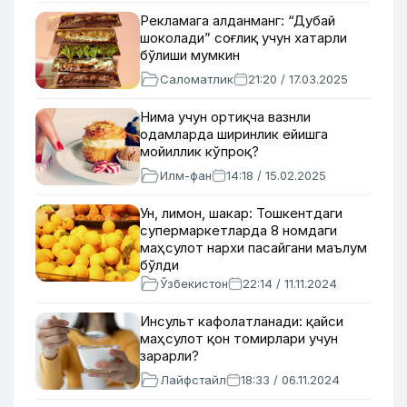
Рекламага алданманг: “Дубай
шоколади” соғлиқ учун хатарли
бўлиши мумкин
Саломатлик
21:20 / 17.03.2025
Нима учун ортиқча вазнли
одамларда ширинлик ейишга
мойиллик кўпроқ?
Илм-фан
14:18 / 15.02.2025
Ун, лимон, шакар: Тошкентдаги
супермаркетларда 8 номдаги
маҳсулот нархи пасайгани маълум
бўлди
Ўзбекистон
22:14 / 11.11.2024
Инсульт кафолатланади: қайси
маҳсулот қон томирлари учун
зарарли?
Лайфстайл
18:33 / 06.11.2024