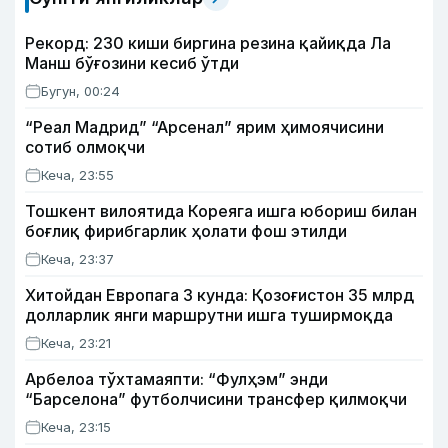
Рекорд: 230 киши биргина резина қайиқда Ла
Манш бўғозини кесиб ўтди
Бугун, 00:24
“Реал Мадрид” “Арсенал” ярим ҳимоячисини
сотиб олмоқчи
Кеча, 23:55
Тошкент вилоятида Кореяга ишга юбориш билан
боғлиқ фирибгарлик ҳолати фош этилди
Кеча, 23:37
Хитойдан Европага 3 кунда: Қозоғистон 35 млрд
долларлик янги маршрутни ишга туширмоқда
Кеча, 23:21
Арбелоа тўхтамаяпти: “Фулҳэм” энди
“Барселона” футболчисини трансфер қилмоқчи
Кеча, 23:15