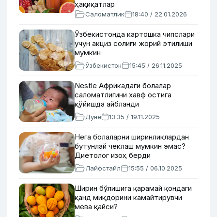
ҳақиқатлар
Саломатлик
18:40 / 22.01.2026
Ўзбекистонда картошка чипслари
учун акциз солиғи жорий этилиши
мумкин
Ўзбекистон
15:45 / 26.11.2025
Nestle Африкадаги болалар
саломатлигини хавф остига
қўйишда айбланди
Дунё
13:35 / 19.11.2025
Нега болаларни ширинликлардан
бутунлай чеклаш мумкин эмас?
Диетолог изоҳ берди
Лайфстайл
15:55 / 06.10.2025
Ширин бўлишига қарамай қондаги
қанд миқдорини камайтирувчи
мева қайси?