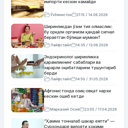
импорти кескин камайди
Ўзбекистон
21:15 / 14.06.2026
Ширинликдан ўзни тия олмаслик:
бу орқали организм қандай сигнал
бераётган бўлиши мумкин?
Лайфстайл
14:35 / 13.06.2026
Эндокринолог ширинликка
қарамликнинг сабаблари ва
зарарли оқибатларини тушунтириб
берди
Лайфстайл
14:50 / 31.05.2026
Афғонистонда озиқ-овқат нархи
кескин ошиб кетди
Марказий Осиё
23:05 / 17.04.2026
“Ҳамма тонналаб шакар еяпти” —
Сурхондарё вилояти ҳокими