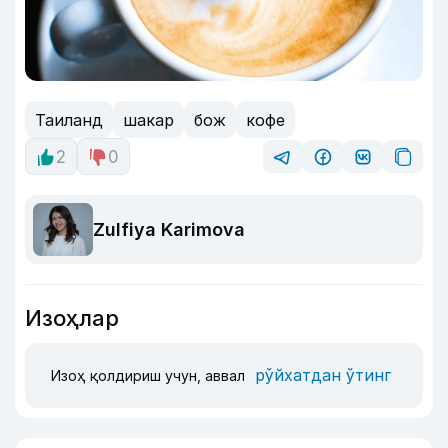
Таиланд
шакар
бож
кофе
2
0
Zulfiya Karimova
Изоҳлар
рўйхатдан ўтинг
Изоҳ қолдириш учун, аввал