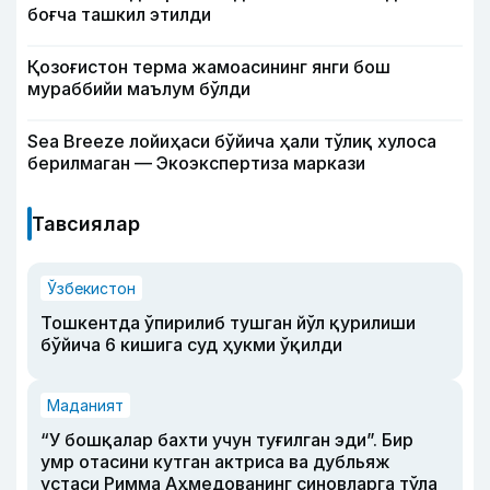
боғча ташкил этилди
Қозоғистон терма жамоасининг янги бош
мураббийи маълум бўлди
Sea Breeze лойиҳаси бўйича ҳали тўлиқ хулоса
берилмаган — Экоэкспертиза маркази
Тавсиялар
Ўзбекистон
Тошкентда ўпирилиб тушган йўл қурилиши
бўйича 6 кишига суд ҳукми ўқилди
Маданият
“У бошқалар бахти учун туғилган эди”. Бир
умр отасини кутган актриса ва дубльяж
устаси Римма Аҳмедованинг синовларга тўла