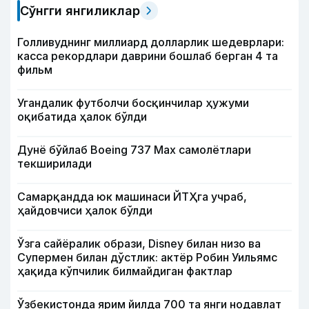
Сўнгги янгиликлар
Голливуднинг миллиард долларлик шедеврлари:
касса рекордлари даврини бошлаб берган 4 та
фильм
Угандалик футболчи босқинчилар ҳужуми
оқибатида ҳалок бўлди
Дунё бўйлаб Boeing 737 Мах самолётлари
текширилади
Самарқандда юк машинаси ЙТҲга учраб,
ҳайдовчиси ҳалок бўлди
Ўзга сайёралик образи, Disney билан низо ва
Супермен билан дўстлик: актёр Робин Уильямс
ҳақида кўпчилик билмайдиган фактлар
Ўзбекистонда ярим йилда 700 та янги нодавлат