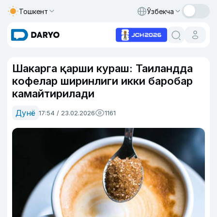
Тошкент
Ўзбекча
Шакарга қарши кураш: Таиландда
кофелар ширинлиги икки баробар
камайтирилади
Дунё
17:54 / 23.02.2026
1161