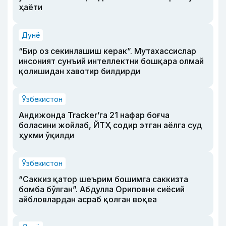
ҳаёти
Дунё
“Бир оз секинлашиш керак”. Мутахассислар
инсоният сунъий интеллектни бошқара олмай
қолишидан хавотир билдирди
Ўзбекистон
Андижонда Tracker’га 21 нафар боғча
боласини жойлаб, ЙТҲ содир этган аёлга суд
ҳукми ўқилди
Ўзбекистон
“Саккиз қатор шеърим бошимга саккизта
бомба бўлган”. Абдулла Ориповни сиёсий
айбловлардан асраб қолган воқеа