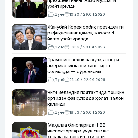
президентининг жазо муддати
узайтирилди
Дунё
16:20 / 29.04.2026
Жанубий Корея собиқ президенти
рафиқасининг қамоқ жазоси 4
йилга узайтирилди
Дунё
09:16 / 29.04.2026
Трампнинг зеҳни ва хулқ-атвори
америкаликларни хавотирга
солмоқда — сўровнома
Дунё
21:40 / 22.04.2026
Янги Зеландия пойтахтида тошқин
ортидан фавқулодда ҳолат эълон
қилинди
Дунё
18:53 / 20.04.2026
Маҳалла биноларида ФВВ
инспекторлари учун хизмат
хоналари ташкил этилади