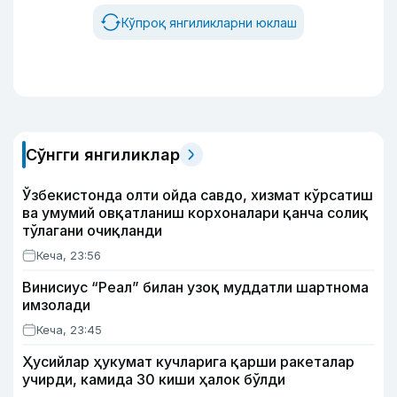
Кўпроқ янгиликларни юклаш
Сўнгги янгиликлар
Ўзбекистонда олти ойда савдо, хизмат кўрсатиш
ва умумий овқатланиш корхоналари қанча солиқ
тўлагани очиқланди
Кеча, 23:56
Винисиус “Реал” билан узоқ муддатли шартнома
имзолади
Кеча, 23:45
Ҳусийлар ҳукумат кучларига қарши ракеталар
учирди, камида 30 киши ҳалок бўлди