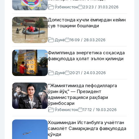
Ўзбекистон
23:23 / 31.03.2026
Доғистонда кучли ёмғирдан кейин
сув тошқини бошланди
Дунё
16:09 / 28.03.2026
Филиппинда энергетика соҳасида
фавқулодда ҳолат эълон қилинди
Дунё
20:21 / 24.03.2026
“Жамиятимизда пефодилларга
ўрин йўқ” — Президент
администрацияси раҳбари
ўринбосари
Ўзбекистон
17:12 / 19.03.2026
Хошиминдан Истанбулга учаётган
самолёт Самарқандга фавқулодда
қўнди