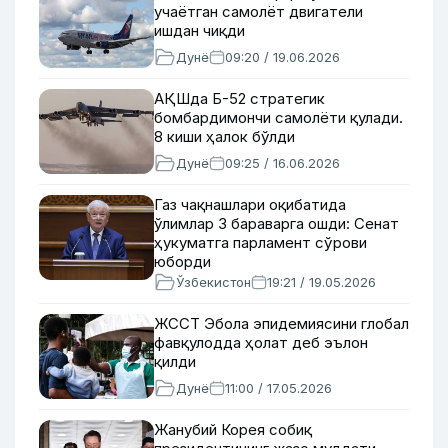
учаётган самолёт двигатели
ишдан чиқди
Дунё
09:20 / 19.06.2026
АҚШда Б-52 стратегик
бомбардимончи самолёти қулади.
8 киши ҳалок бўлди
Дунё
09:25 / 16.06.2026
Газ чақнашлари оқибатида
ўлимлар 3 бараварга ошди: Сенат
ҳукуматга парламент сўрови
юборди
Ўзбекистон
19:21 / 19.05.2026
ЖССТ Эбола эпидемиясини глобал
фавқулодда ҳолат деб эълон
қилди
Дунё
11:00 / 17.05.2026
Жанубий Корея собиқ