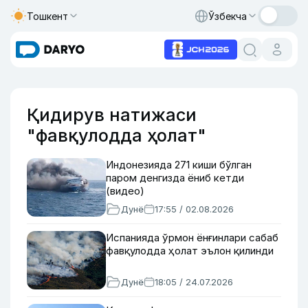
Тошкент
Ўзбекча
Қидирув натижаси
"фавқулодда ҳолат"
Индонезияда 271 киши бўлган
паром денгизда ёниб кетди
(видео)
Дунё
17:55 / 02.08.2026
Испанияда ўрмон ёнғинлари сабаб
фавқулодда ҳолат эълон қилинди
Дунё
18:05 / 24.07.2026