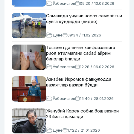
Ўзбекистон
09:20 / 13.03.2026
Сомалида учувчи носоз самолётни
сувга қўндирди (видео)
Дунё
09:34 / 11.02.2026
Тошкентда ёнғин хавфсизлигига
риоя этилмагани сабаб айрим
бинолар ёпилди
Ўзбекистон
12:28 / 06.02.2026
Азизбек Икромов фавқулодда
вазиятлар вазири бўлди
Ўзбекистон
15:40 / 28.01.2026
Жанубий Корея собиқ бош вазири
23 йилга қамалди
Дунё
17:22 / 21.01.2026