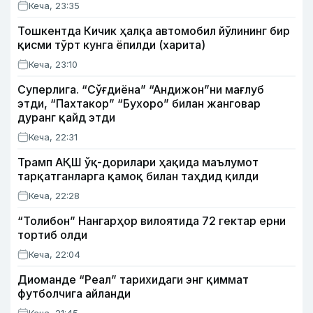
Кеча, 23:35
Тошкентда Кичик ҳалқа автомобил йўлининг бир
қисми тўрт кунга ёпилди (харита)
Кеча, 23:10
Суперлига. “Сўғдиёна” “Андижон”ни мағлуб
этди, “Пахтакор” “Бухоро” билан жанговар
дуранг қайд этди
Кеча, 22:31
Трамп АҚШ ўқ-дорилари ҳақида маълумот
тарқатганларга қамоқ билан таҳдид қилди
Кеча, 22:28
“Толибон” Нангарҳор вилоятида 72 гектар ерни
тортиб олди
Кеча, 22:04
Диоманде “Реал” тарихидаги энг қиммат
футболчига айланди