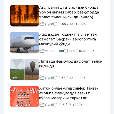
Австралия штатларидан бирида
ўрмон ёнғини сабаб фавқулодда
ҳолат эълон қилинди (видео)
Дунё
22:00 / 10.01.2026
Жиддадан Тошкентга учаётган
самолёт Баҳрайн аэропортига
мажбурий қўнди
Ўзбекистон
12:10 / 15.12.2025
Литвада фавқулодда ҳолат эълон
қилинди
Дунё
18:57 / 09.12.2025
Хитой билан уруш хавфи: Тайван
аҳолига фавқулодда вазият
қўлланмаларини тарқатди
Дунё
13:15 / 17.11.2025