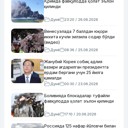
Қримда фавқулодда ҳолат эълон
қилинди
Дунё
23:20 / 26.06.2026
Венесуэлада 7 баллдан юқори
иккита кучли зилзила содир бўлди
(видео)
Дунё
08:36 / 25.06.2026
Жанубий Корея собиқ адлия
вазири ағдарилган президентга
ёрдам бергани учун 25 йилга
қамалди
Дунё
00:30 / 23.06.2026
Боливияда блокадалар туфайли
фавқулодда ҳолат эълон қилинди
Дунё
17:10 / 20.06.2026
Россияда 125 нафар йўловчи билан