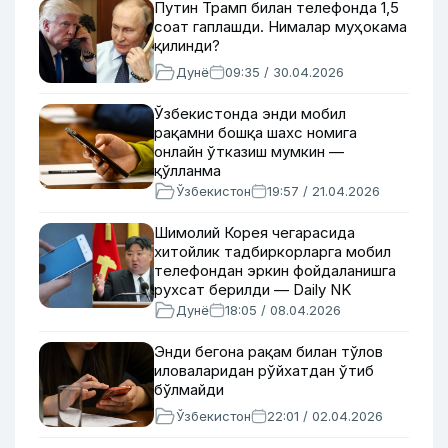
Путин Трамп билан телефонда 1,5
соат гаплашди. Нималар муҳокама
қилинди?
Дунё
09:35 / 30.04.2026
Ўзбекистонда энди мобил
рақамни бошқа шахс номига
онлайн ўтказиш мумкин —
қўлланма
Ўзбекистон
19:57 / 21.04.2026
Шимолий Корея чегарасида
хитойлик тадбиркорларга мобил
телефондан эркин фойдаланишга
рухсат берилди — Daily NK
Дунё
18:05 / 08.04.2026
Энди бегона рақам билан тўлов
иловаларидан рўйхатдан ўтиб
бўлмайди
Ўзбекистон
22:01 / 02.04.2026