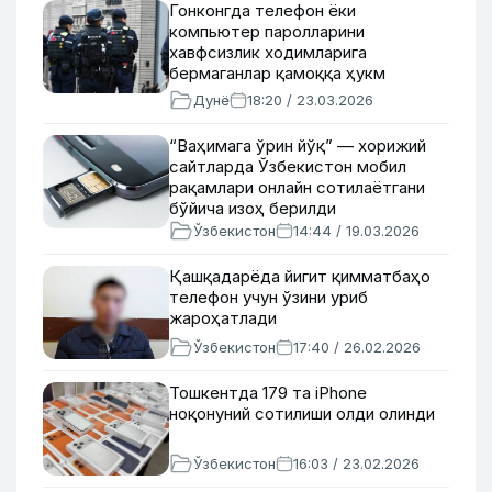
Гонконгда телефон ёки
компьютер паролларини
хавфсизлик ходимларига
бермаганлар қамоққа ҳукм
қилинади
Дунё
18:20 / 23.03.2026
“Ваҳимага ўрин йўқ” — хорижий
сайтларда Ўзбекистон мобил
рақамлари онлайн сотилаётгани
бўйича изоҳ берилди
Ўзбекистон
14:44 / 19.03.2026
Қашқадарёда йигит қимматбаҳо
телефон учун ўзини уриб
жароҳатлади
Ўзбекистон
17:40 / 26.02.2026
Тошкентда 179 та iPhone
ноқонуний сотилиши олди олинди
Ўзбекистон
16:03 / 23.02.2026