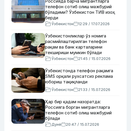
Россияда барча мигрантларга
телефон сотиб олиш мажбурий
бўладими? Ўзбекистон ТИВ изоҳ
берди
Ўзбекистон
12:29 / 17.07.2026
Ўзбекистонликлар ўз номига
расмийлаштирилган телефон
рақам ва банк карталарини
текшириши мумкин бўлади
Ўзбекистон
21:45 / 15.07.2026
Ўзбекистонда телефон рақамга
SMS орқали рухсатсиз реклама
юбориш тақиқланди
Ўзбекистон
21:33 / 15.07.2026
Ҳар бир қадам назоратда:
Россияга борган мигрантларга
телефон сотиб олиш мажбурий
бўлади
Дунё
20:47 / 15.07.2026