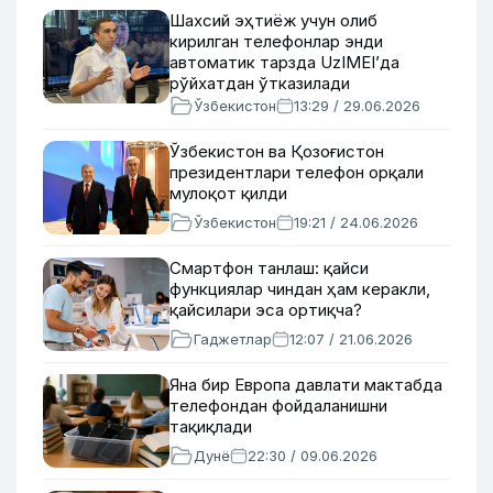
Шахсий эҳтиёж учун олиб
кирилган телефонлар энди
автоматик тарзда UzIMEI’да
рўйхатдан ўтказилади
Ўзбекистон
13:29 / 29.06.2026
Ўзбекистон ва Қозоғистон
президентлари телефон орқали
мулоқот қилди
Ўзбекистон
19:21 / 24.06.2026
Смартфон танлаш: қайси
функциялар чиндан ҳам керакли,
қайсилари эса ортиқча?
Гаджетлар
12:07 / 21.06.2026
Яна бир Европа давлати мактабда
телефондан фойдаланишни
тақиқлади
Дунё
22:30 / 09.06.2026