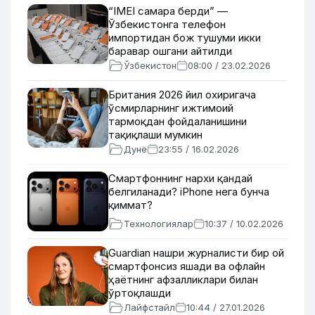
“IMEI самара берди” —
Ўзбекистонга телефон
импортидан бож тушуми икки
баравар ошгани айтилди
Ўзбекистон
08:00 / 23.02.2026
Британия 2026 йил охиригача
ўсмирларнинг ижтимоий
тармоқдан фойдаланишини
тақиқлаши мумкин
Дунё
23:55 / 16.02.2026
Смартфоннинг нархи қандай
белгиланади? iPhone нега бунча
қиммат?
Технологиялар
10:37 / 10.02.2026
Guardian нашри журналисти бир ой
смартфонсиз яшади ва офлайн
ҳаётнинг афзалликлари билан
ўртоқлашди
Лайфстайл
10:44 / 27.01.2026