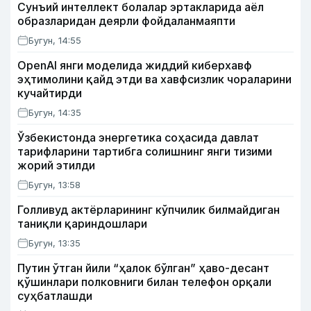
Сунъий интеллект болалар эртакларида аёл
образларидан деярли фойдаланмаяпти
Бугун, 14:55
OpenAI янги моделида жиддий киберхавф
эҳтимолини қайд этди ва хавфсизлик чораларини
кучайтирди
Бугун, 14:35
Ўзбекистонда энергетика соҳасида давлат
тарифларини тартибга солишнинг янги тизими
жорий этилди
Бугун, 13:58
Голливуд актёрларининг кўпчилик билмайдиган
таниқли қариндошлари
Бугун, 13:35
Путин ўтган йили “ҳалок бўлган” ҳаво-десант
қўшинлари полковниги билан телефон орқали
суҳбатлашди