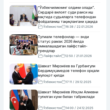
“Ўзбекчиликнинг олдини олади”.
Сирдарё вилоят суди раиси иш
вақтида судьяларга телефондан
фойдаланиш тақиқлангани ҳақида
Ўзбекистон
16:38 / 22.01.2026
Тугмали телефонлар — энди
статус рамзи: 2026 йилда
оммалашадиган лайфстайл-
трендлар
Лайфстайл
12:50 / 21.01.2026
Шавкат Мирзиёев ва Гурбангули
Бердимуҳамедов телефон орқали
мулоқот қилди
Ўзбекистон
17:11 / 29.12.2025
Шавкат Мирзиёев Илҳом Алиевни
туғилган куни билан табриклади
Ўзбекистон
14:00 / 24.12.2025