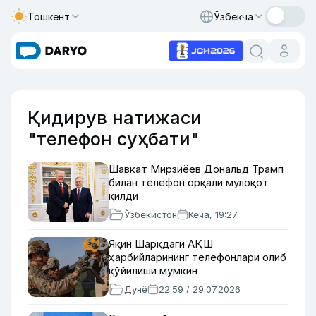
Тошкент
Ўзбекча
Қидирув натижаси
"телефон суҳбати"
Шавкат Мирзиёев Дональд Трамп
билан телефон орқали мулоқот
қилди
Ўзбекистон
Кеча, 19:27
Яқин Шарқдаги АҚШ
ҳарбийларининг телефонлари олиб
қўйилиши мумкин
Дунё
22:59 / 29.07.2026