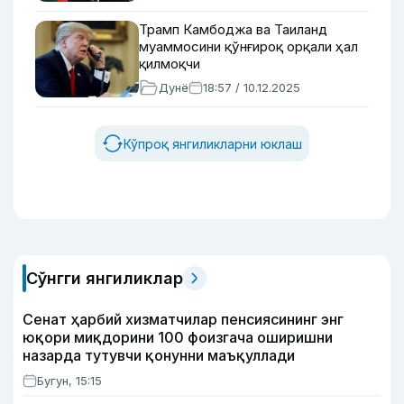
Трамп Камбоджа ва Таиланд
муаммосини қўнғироқ орқали ҳал
қилмоқчи
Дунё
18:57 / 10.12.2025
Кўпроқ янгиликларни юклаш
Сўнгги янгиликлар
Сенат ҳарбий хизматчилар пенсиясининг энг
юқори миқдорини 100 фоизгача оширишни
назарда тутувчи қонунни маъқуллади
Бугун, 15:15