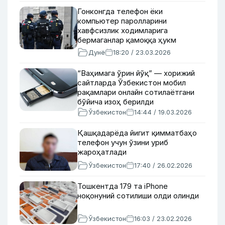
Гонконгда телефон ёки
компьютер паролларини
хавфсизлик ходимларига
бермаганлар қамоққа ҳукм
қилинади
Дунё
18:20 / 23.03.2026
“Ваҳимага ўрин йўқ” — хорижий
сайтларда Ўзбекистон мобил
рақамлари онлайн сотилаётгани
бўйича изоҳ берилди
Ўзбекистон
14:44 / 19.03.2026
Қашқадарёда йигит қимматбаҳо
телефон учун ўзини уриб
жароҳатлади
Ўзбекистон
17:40 / 26.02.2026
Тошкентда 179 та iPhone
ноқонуний сотилиши олди олинди
Ўзбекистон
16:03 / 23.02.2026