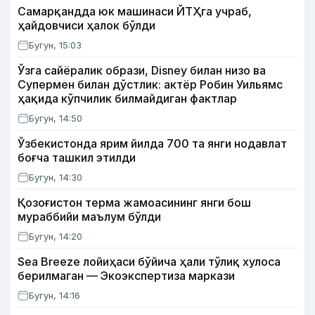
Самарқандда юк машинаси ЙТҲга учраб,
ҳайдовчиси ҳалок бўлди
Бугун, 15:03
Ўзга сайёралик образи, Disney билан низо ва
Супермен билан дўстлик: актёр Робин Уильямс
ҳақида кўпчилик билмайдиган фактлар
Бугун, 14:50
Ўзбекистонда ярим йилда 700 та янги нодавлат
боғча ташкил этилди
Бугун, 14:30
Қозоғистон терма жамоасининг янги бош
мураббийи маълум бўлди
Бугун, 14:20
Sea Breeze лойиҳаси бўйича ҳали тўлиқ хулоса
берилмаган — Экоэкспертиза маркази
Бугун, 14:16