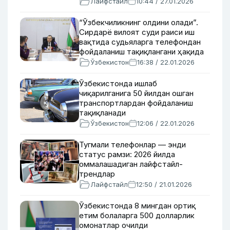
Лайфстайл
10:44 / 27.01.2026
“Ўзбекчиликнинг олдини олади”.
Сирдарё вилоят суди раиси иш
вақтида судьяларга телефондан
фойдаланиш тақиқлангани ҳақида
Ўзбекистон
16:38 / 22.01.2026
Ўзбекистонда ишлаб
чиқарилганига 50 йилдан ошган
транспортлардан фойдаланиш
тақиқланади
Ўзбекистон
12:06 / 22.01.2026
Тугмали телефонлар — энди
статус рамзи: 2026 йилда
оммалашадиган лайфстайл-
трендлар
Лайфстайл
12:50 / 21.01.2026
Ўзбекистонда 8 мингдан ортиқ
етим болаларга 500 долларлик
омонатлар очилди