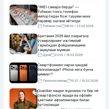
“IMEI самара берди” —
Ўзбекистонга телефон
импортидан бож тушуми икки
баравар ошгани айтилди
Ўзбекистон
08:00 / 23.02.2026
Британия 2026 йил охиригача
ўсмирларнинг ижтимоий
тармоқдан фойдаланишини
тақиқлаши мумкин
Дунё
23:55 / 16.02.2026
Смартфоннинг нархи қандай
белгиланади? iPhone нега бунча
қиммат?
Технологиялар
10:37 / 10.02.2026
Guardian нашри журналисти бир ой
смартфонсиз яшади ва офлайн
ҳаётнинг афзалликлари билан
ўртоқлашди