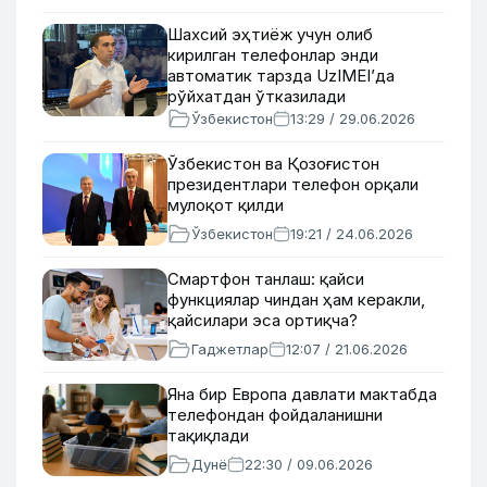
Шахсий эҳтиёж учун олиб
кирилган телефонлар энди
автоматик тарзда UzIMEI’да
рўйхатдан ўтказилади
Ўзбекистон
13:29 / 29.06.2026
Ўзбекистон ва Қозоғистон
президентлари телефон орқали
мулоқот қилди
Ўзбекистон
19:21 / 24.06.2026
Смартфон танлаш: қайси
функциялар чиндан ҳам керакли,
қайсилари эса ортиқча?
Гаджетлар
12:07 / 21.06.2026
Яна бир Европа давлати мактабда
телефондан фойдаланишни
тақиқлади
Дунё
22:30 / 09.06.2026