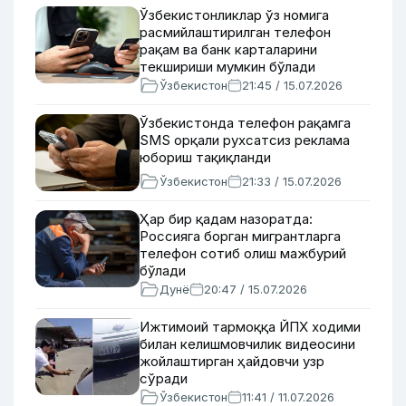
Ўзбекистонликлар ўз номига
расмийлаштирилган телефон
рақам ва банк карталарини
текшириши мумкин бўлади
Ўзбекистон
21:45 / 15.07.2026
Ўзбекистонда телефон рақамга
SMS орқали рухсатсиз реклама
юбориш тақиқланди
Ўзбекистон
21:33 / 15.07.2026
Ҳар бир қадам назоратда:
Россияга борган мигрантларга
телефон сотиб олиш мажбурий
бўлади
Дунё
20:47 / 15.07.2026
Ижтимоий тармоққа ЙПХ ходими
билан келишмовчилик видеосини
жойлаштирган ҳайдовчи узр
сўради
Ўзбекистон
11:41 / 11.07.2026