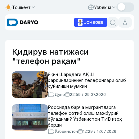
Тошкент
Ўзбекча
Қидирув натижаси
"телефон рақам"
Яқин Шарқдаги АҚШ
ҳарбийларининг телефонлари олиб
қўйилиши мумкин
Дунё
22:59 / 29.07.2026
Россияда барча мигрантларга
телефон сотиб олиш мажбурий
бўладими? Ўзбекистон ТИВ изоҳ
берди
Ўзбекистон
12:29 / 17.07.2026