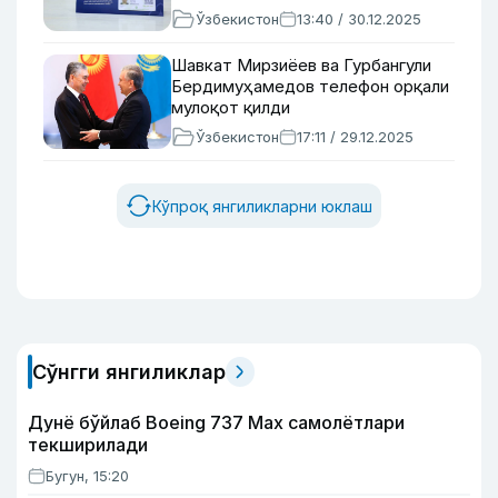
Ўзбекистон
13:40 / 30.12.2025
Шавкат Мирзиёев ва Гурбангули
Бердимуҳамедов телефон орқали
мулоқот қилди
Ўзбекистон
17:11 / 29.12.2025
Кўпроқ янгиликларни юклаш
Сўнгги янгиликлар
Дунё бўйлаб Boeing 737 Мах самолётлари
текширилади
Бугун, 15:20