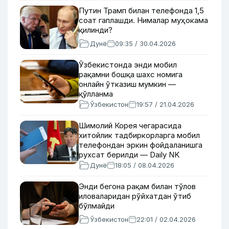
Путин Трамп билан телефонда 1,5
соат гаплашди. Нималар муҳокама
қилинди?
Дунё
09:35 / 30.04.2026
Ўзбекистонда энди мобил
рақамни бошқа шахс номига
онлайн ўтказиш мумкин —
қўлланма
Ўзбекистон
19:57 / 21.04.2026
Шимолий Корея чегарасида
хитойлик тадбиркорларга мобил
телефондан эркин фойдаланишга
рухсат берилди — Daily NK
Дунё
18:05 / 08.04.2026
Энди бегона рақам билан тўлов
иловаларидан рўйхатдан ўтиб
бўлмайди
Ўзбекистон
22:01 / 02.04.2026