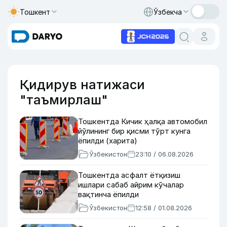
Тошкент
Ўзбекча
Қидирув натижаси
"таъмирлаш"
Тошкентда Кичик ҳалқа автомобил
йўлининг бир қисми тўрт кунга
ёпилди (харита)
Ўзбекистон
23:10 / 06.08.2026
Тошкентда асфалт ётқизиш
ишлари сабаб айрим кўчалар
вақтинча ёпилди
Ўзбекистон
12:58 / 01.08.2026