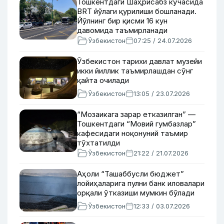
Тошкентдаги Шаҳрисабз кўчасида
BRT йўлаги қурилиши бошланади.
Йўлнинг бир қисми 16 кун
давомида таъмирланади
Ўзбекистон
07:25 / 24.07.2026
Ўзбекистон тарихи давлат музейи
икки йиллик таъмирлашдан сўнг
қайта очилади
Ўзбекистон
13:05 / 23.07.2026
“Мозаикага зарар етказилган” —
Тошкентдаги “Мовий гумбазлар”
кафесидаги ноқонуний таъмир
тўхтатилди
Ўзбекистон
21:22 / 21.07.2026
Аҳоли “Ташаббусли бюджет”
лойиҳаларига пулни банк иловалари
орқали ўтказиши мумкин бўлади
Ўзбекистон
12:33 / 03.07.2026