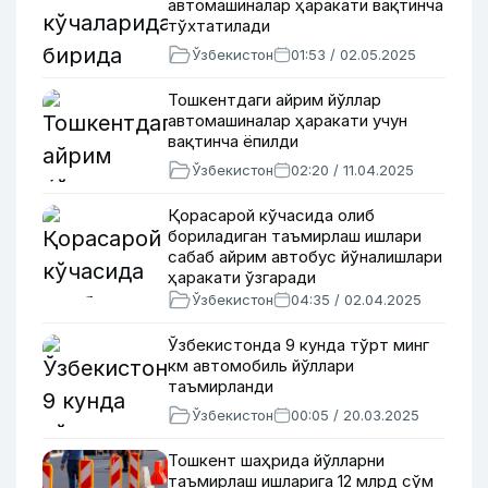
автомашиналар ҳаракати вақтинча
тўхтатилади
Ўзбекистон
01:53 / 02.05.2025
Тошкентдаги айрим йўллар
автомашиналар ҳаракати учун
вақтинча ёпилди
Ўзбекистон
02:20 / 11.04.2025
Қорасарой кўчасида олиб
бориладиган таъмирлаш ишлари
сабаб айрим автобус йўналишлари
ҳаракати ўзгаради
Ўзбекистон
04:35 / 02.04.2025
Ўзбекистонда 9 кунда тўрт минг
км автомобиль йўллари
таъмирланди
Ўзбекистон
00:05 / 20.03.2025
Тошкент шаҳрида йўлларни
таъмирлаш ишларига 12 млрд сўм