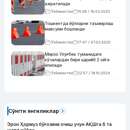
ажратилади
Ўзбекистон
15:08 / 16.03.2025
Тошкентда йўлларни таъмирлаш
мавсуми бошланди
Ўзбекистон
17:47 / 07.03.2025
Мирзо Улуғбек туманидаги
кўчалардан бири қарийб 2 ойга
ёпилади
Ўзбекистон
22:57 / 18.10.2024
Сўнгги янгиликлар
Эрон Ҳормуз бўғозини очиш учун АҚШга 6 та