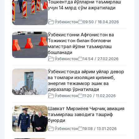
Тошкентда йўлларни таъмирлаш
учун 14 млрд сўм ажратилади
Ўзбекистон
09:50 / 18.04.2026
Ўзбекистонни Афғонистон ва
Тожикистон билан боғловчи
магистрал йўлни таъмирлаш
бошланади
Ўзбекистон
14:54 / 27.02.2026
Ўзбекистонда айрим уйлар девор
ва томлари изоляция қилиниб,
энергия тежамкор эшик ва
деразалар ўрнатилади
Ўзбекистон
11:20 / 11.02.2026
Шавкат Мирзиёев Чирчиқ авиация
таъмирлаш заводига ташриф
буюрди
Ўзбекистон
19:08 / 13.01.2026