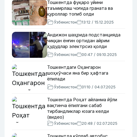
Тошкентда фуқаро уйини
таъмирлаш чоғида граната ва
қуроллар топиб олди
Ўзбекистон
13:12 / 15.12.2025
Андижон шаҳрида подстанцияда
чиққан ёнғин ортидан айрим
ҳудудлар электрсиз қолди
Ўзбекистон
00:47 / 09.10.2025
Тошкентдаги Оҳангарон
шоҳкўчаси яна бир ҳафтага
ёпилади
Ўзбекистон
01:10 / 04.07.2025
Тошкентда Роҳат айланма йўли
вақтинча ёпилгани сабаб
тирбандликлар юзага келди
(видео)
Ўзбекистон
20:48 / 02.07.2025
Тошкентда кўплаб автобус