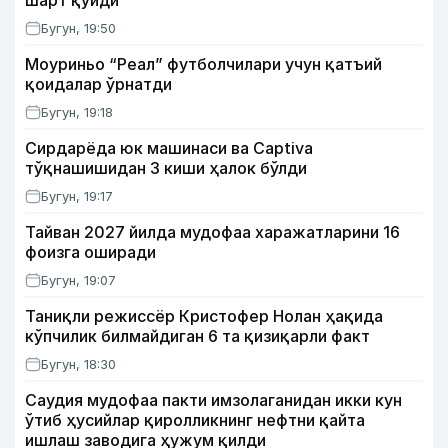
шарт қўйди
Бугун, 19:50
Моуриньо “Реал” футболчилари учун қатъий
қоидалар ўрнатди
Бугун, 19:18
Сирдарёда юк машинаси ва Captiva
тўқнашишидан 3 киши ҳалок бўлди
Бугун, 19:17
Тайван 2027 йилда мудофаа харажатларини 16
фоизга оширади
Бугун, 19:07
Таниқли режиссёр Кристофер Нолан ҳақида
кўпчилик билмайдиган 6 та қизиқарли факт
Бугун, 18:30
Саудия мудофаа пакти имзолаганидан икки кун
ўтиб ҳусийлар қиролликнинг нефтни қайта
ишлаш заводига ҳужум қилди