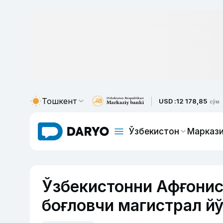
Тошкент
USD :
12 178,85
сўм
Ўзбекистон
Маркази
Ўзбекистонни Афғонис
боғловчи магистрал й