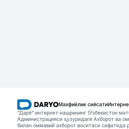
Махфийлик сиёсати
Интерне
“Дарё” интернет-нашрининг (Ўзбекистон мат
Администрацияси ҳузуридаги Ахборот ва ом
билан оммавий ахборот воситаси сифатида р