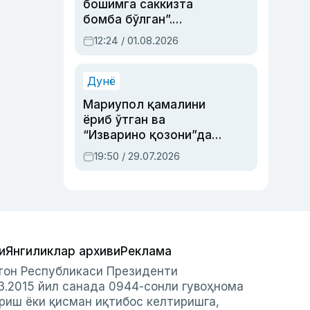
бошимга саккизта
бомба бўлган”.
Абдулла Ориповни
12:24 / 01.08.2026
сиёсий айбловлардан
асраб қолган воқеа
Дунё
Мариупол қамалини
ёриб ўтган ва
“Изварино қозони”дан
чиққан қаҳрамон —
19:50 / 29.07.2026
Украина армияси бош
қўмондони Драпатий
ҳақида
и
Янгиликлар архиви
Реклама
стон Республикаси Президенти
3.2015 йил санада 0944-сонли гувоҳнома
риш ёки қисман иқтибос келтиришга,