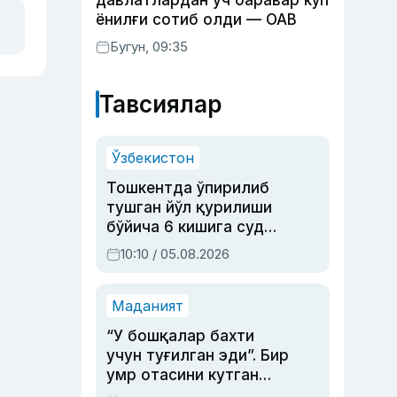
давлатлардан уч баравар кўп
ёнилғи сотиб олди — ОАВ
Бугун, 09:35
Тавсиялар
Ўзбекистон
Тошкентда ўпирилиб
тушган йўл қурилиши
бўйича 6 кишига суд
ҳукми ўқилди
10:10 / 05.08.2026
Маданият
“У бошқалар бахти
учун туғилган эди”. Бир
умр отасини кутган
актриса ва дубльяж