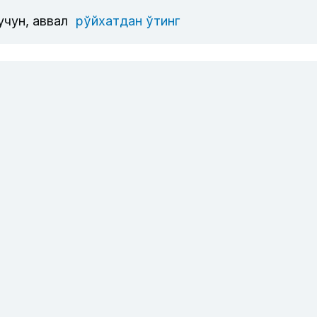
учун, аввал
рўйхатдан ўтинг