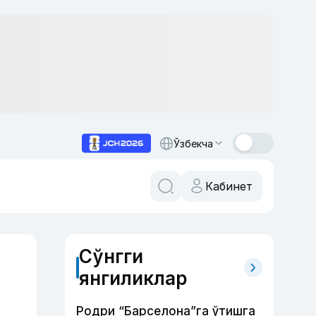
Ўзбекча
Кабинет
Сўнгги
янгиликлар
Родри “Барселона”га ўтишга