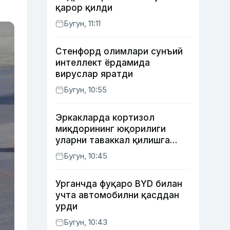
қарор қилди
Бугун, 11:11
Стенфорд олимлари сунъий
интеллект ёрдамида
вируслар яратди
Бугун, 10:55
Эркакларда кортизол
миқдорининг юқорилиги
уларни таваккал қилишга
ундайди — янги тадқиқот
Бугун, 10:45
Урганчда фуқаро BYD билан
учта автомобилни қасддан
урди
Бугун, 10:43