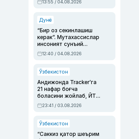
13:55 / 04.08.2026
устаси Римма
Аҳмедованинг
синовларга тўла ҳаёти
Дунё
“Бир оз секинлашиш
керак”. Мутахассислар
инсоният сунъий
интеллектни бошқара
12:40 / 04.08.2026
олмай қолишидан
хавотир билдирди
Ўзбекистон
Андижонда Tracker’га
21 нафар боғча
боласини жойлаб, ЙТҲ
содир этган аёлга суд
23:41 / 03.08.2026
ҳукми ўқилди
Ўзбекистон
“Саккиз қатор шеърим