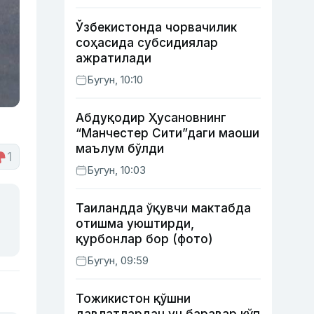
Ўзбекистонда чорвачилик
соҳасида субсидиялар
ажратилади
Бугун, 10:10
Абдуқодир Ҳусановнинг
“Манчестер Сити”даги маоши
маълум бўлди
1
Бугун, 10:03
Таиландда ўқувчи мактабда
отишма уюштирди,
қурбонлар бор (фото)
Бугун, 09:59
Тожикистон қўшни