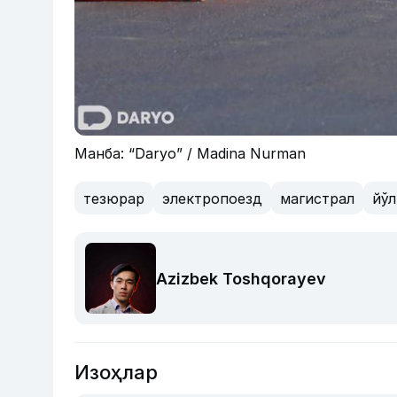
Манба: “Daryo” / Madina Nurman
тезюрар
электропоезд
магистрал
йўл
Azizbek Toshqorayev
Изоҳлар