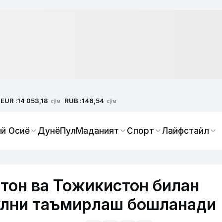
EUR :
RUB :
14 053,18
146,54
сўм
сўм
й Осиё
Дунё
Пул
Маданият
Спорт
Лайфстайл
тон ва Тожикистон билан
ўлни таъмирлаш бошланади