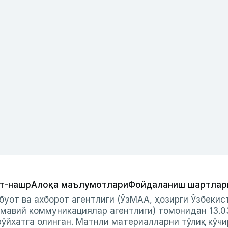
т-нашр
Алоқа маълумотлари
Фойдаланиш шартлар
буот ва ахборот агентлиги (ЎзМАА, ҳозирги Ўзбеки
мавий коммуникациялар агентлиги) томонидан 13.0
ўйхатга олинган. Матнли материалларни тўлиқ кўчи