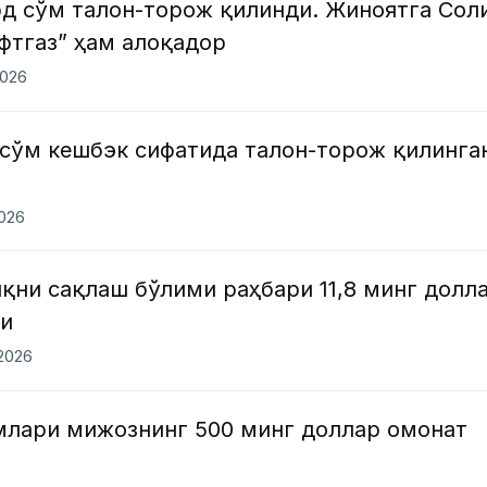
д сўм талон-торож қилинди. Жиноятга Сол
фтгаз” ҳам алоқадор
2026
 сўм кешбэк сифатида талон-торож қилинга
2026
қни сақлаш бўлими раҳбари 11,8 минг долл
ди
.2026
млари мижознинг 500 минг доллар омонат