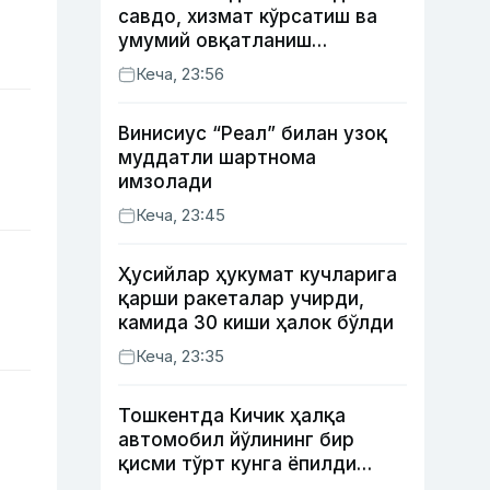
савдо, хизмат кўрсатиш ва
умумий овқатланиш
корхоналари қанча солиқ
Кеча, 23:56
тўлагани очиқланди
Винисиус “Реал” билан узоқ
муддатли шартнома
имзолади
Кеча, 23:45
Ҳусийлар ҳукумат кучларига
қарши ракеталар учирди,
камида 30 киши ҳалок бўлди
Кеча, 23:35
Тошкентда Кичик ҳалқа
автомобил йўлининг бир
қисми тўрт кунга ёпилди
(харита)