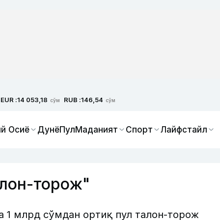
EUR :
RUB :
14 053,18
146,54
сўм
сўм
й Осиё
Дунё
Пул
Маданият
Спорт
Лайфстайл
алон-торож"
а 1 млрд сўмдан ортиқ пул талон-торож