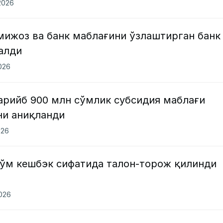
2026
мижоз ва банк маблағини ўзлаштирган банк
алди
2026
арийб 900 млн сўмлик субсидия маблағи
ни аниқланди
026
сўм кешбэк сифатида талон-торож қилинди
2026