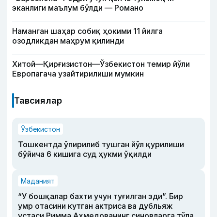
эканлиги маълум бўлди — Романо
Наманган шаҳар собиқ ҳокими 11 йилга
озодликдан маҳрум қилинди
Хитой—Қирғизистон—Ўзбекистон темир йўли
Европагача узайтирилиши мумкин
Тавсиялар
Ўзбекистон
Тошкентда ўпирилиб тушган йўл қурилиши
бўйича 6 кишига суд ҳукми ўқилди
Маданият
“У бошқалар бахти учун туғилган эди”. Бир
умр отасини кутган актриса ва дубльяж
устаси Римма Аҳмедованинг синовларга тўла