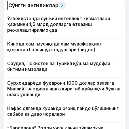
Сўнгги янгиликлар
Ўзбекистонда сунъий интеллект хизматлари
ҳажмини 1,5 млрд долларга етказиш
режалаштирилмоқда
Кинода ҳам, мусиқада ҳам муваффақият
қозонган Голливуд юлдузлари (видео)
Саудия, Покистон ва Туркия қўшма мудофаа
битими имзолади
Сурхондарёда фуқарони 1000 доллар эвазига
Миллий гвардияга ишга киритиб қўймоқчи бўлган
шахс ушланди
Нафас олганда куракда оғриқ пайдо бўлишининг
сабаби ва даво чоралари
“Барселона” Родри учун қанча тўламоқчи