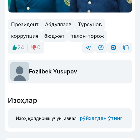
Президент
Абдуллаев
Турсунов
коррупция
бюджет
талон-торож
24
0
Fozilbek Yusupov
Изоҳлар
рўйхатдан ўтинг
Изоҳ қолдириш учун, аввал