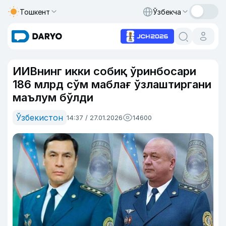
Тошкент
Ўзбекча
ИИВнинг икки собиқ ўринбосари
186 млрд сўм маблағ ўзлаштиргани
маълум бўлди
Ўзбекистон
14:37 / 27.01.2026
14600