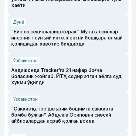
ҳаёти
Дунё
“Бир оз секинлашиш керак”. Мутахассислар
инсоният сунъий интеллектни бошқара олмай
қолишидан хавотир билдирди
Ўзбекистон
Андижонда Tracker’га 21 нафар боғча
боласини жойлаб, ЙТҲ содир этган аёлга суд
ҳукми ўқилди
Ўзбекистон
“Саккиз қатор шеърим бошимга саккизта
бомба бўлган”. Абдулла Ориповни сиёсий
айбловлардан асраб қолган воқеа