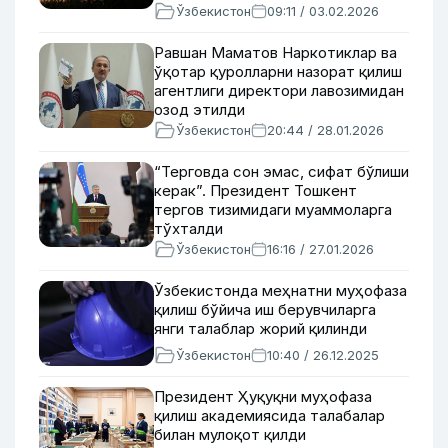
Ўзбекистон
09:11 / 03.02.2026
Равшан Маматов Наркотиклар ва
ўқотар қуролларни назорат қилиш
агентлиги директори лавозимидан
озод этилди
Ўзбекистон
20:44 / 28.01.2026
“Терговда сон эмас, сифат бўлиши
керак”. Президент Тошкент
тергов тизимидаги муаммоларга
тўхталди
Ўзбекистон
16:16 / 27.01.2026
Ўзбекистонда меҳнатни муҳофаза
қилиш бўйича иш берувчиларга
янги талаблар жорий қилинди
Ўзбекистон
10:40 / 26.12.2025
Президент Ҳуқуқни муҳофаза
қилиш академиясида талабалар
билан мулоқот қилди