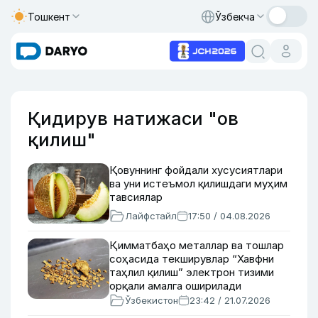
Тошкент
Ўзбекча
Қидирув натижаси "ов
қилиш"
Қовуннинг фойдали хусусиятлари
ва уни истеъмол қилишдаги муҳим
тавсиялар
Лайфстайл
17:50 / 04.08.2026
Қимматбаҳо металлар ва тошлар
соҳасида текширувлар “Хавфни
таҳлил қилиш” электрон тизими
орқали амалга оширилади
Ўзбекистон
23:42 / 21.07.2026