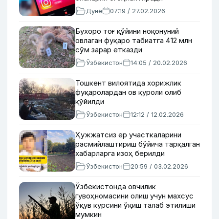
Дунё
07:19 / 27.02.2026
Бухоро тоғ қўйини ноқонуний
овлаган фуқаро табиатга 412 млн
сўм зарар етказди
Ўзбекистон
14:05 / 20.02.2026
Тошкент вилоятида хорижлик
фуқаролардан ов қуроли олиб
қўйилди
Ўзбекистон
12:12 / 12.02.2026
Ҳужжатсиз ер участкаларини
расмийлаштириш бўйича тарқалган
хабарларга изоҳ берилди
Ўзбекистон
20:59 / 03.02.2026
Ўзбекистонда овчилик
гувоҳномасини олиш учун махсус
ўқув курсини ўқиш талаб этилиши
мумкин