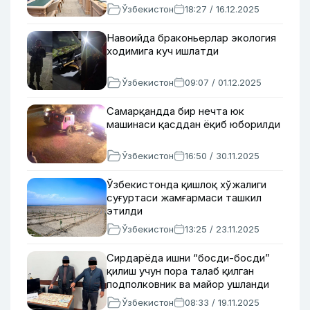
Ўзбекистон
18:27 / 16.12.2025
Навоийда браконьерлар экология
ходимига куч ишлатди
Ўзбекистон
09:07 / 01.12.2025
Самарқандда бир нечта юк
машинаси қасддан ёқиб юборилди
Ўзбекистон
16:50 / 30.11.2025
Ўзбекистонда қишлоқ хўжалиги
суғуртаси жамғармаси ташкил
этилди
Ўзбекистон
13:25 / 23.11.2025
Сирдарёда ишни “босди-босди”
қилиш учун пора талаб қилган
подполковник ва майор ушланди
Ўзбекистон
08:33 / 19.11.2025