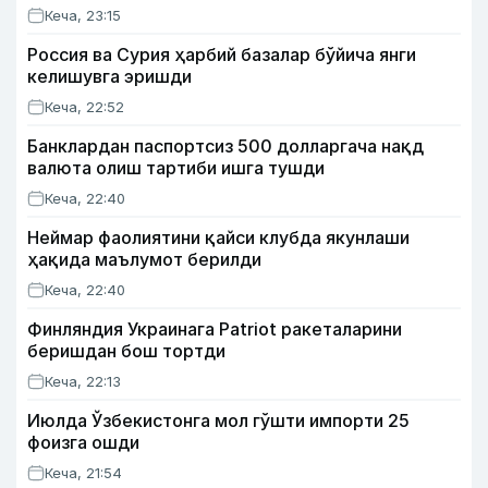
Кеча, 23:15
Россия ва Сурия ҳарбий базалар бўйича янги
келишувга эришди
Кеча, 22:52
Банклардан паспортсиз 500 долларгача нақд
валюта олиш тартиби ишга тушди
Кеча, 22:40
Неймар фаолиятини қайси клубда якунлаши
ҳақида маълумот берилди
Кеча, 22:40
Финляндия Украинага Patriot ракеталарини
беришдан бош тортди
Кеча, 22:13
Июлда Ўзбекистонга мол гўшти импорти 25
фоизга ошди
Кеча, 21:54