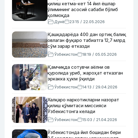
қилиш кетма-кет 14 йил ёшлар
ўлимининг асосий сабаби бўлиб
қолмоқда
Дунё
23:15 / 22.05.2026
Қашқадарёда 400 дан ортиқ балиқ
овлаган фуқаро табиатга 12,7 млрд
сўм зарар етказди
Ўзбекистон
18:19 / 05.05.2026
Қамчиқда сотувчи аёлни ов
қуролида уриб, жароҳат етказган
эркакка ҳукм ўқилди
Ўзбекистон
14:13 / 29.04.2026
Халқаро наркотикларни назорат
қилиш қўмитаси миссияси
Ўзбекистонга келади
Ўзбекистон
15:03 / 21.04.2026
Ўзбекистонда йил бошидан бери