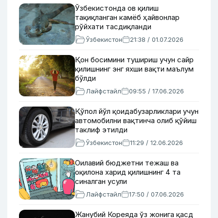
Ўзбекистонда ов қилиш
тақиқланган камёб ҳайвонлар
рўйхати тасдиқланди
Ўзбекистон
21:38 / 01.07.2026
Қон босимини тушириш учун сайр
қилишнинг энг яхши вақти маълум
бўлди
Лайфстайл
09:55 / 17.06.2026
Қўпол йўл қоидабузарликлари учун
автомобилни вақтинча олиб қўйиш
таклиф этилди
Ўзбекистон
11:29 / 12.06.2026
Оилавий бюджетни тежаш ва
оқилона харид қилишнинг 4 та
синалган усули
Лайфстайл
17:50 / 07.06.2026
Жанубий Кореяда ўз жонига қасд