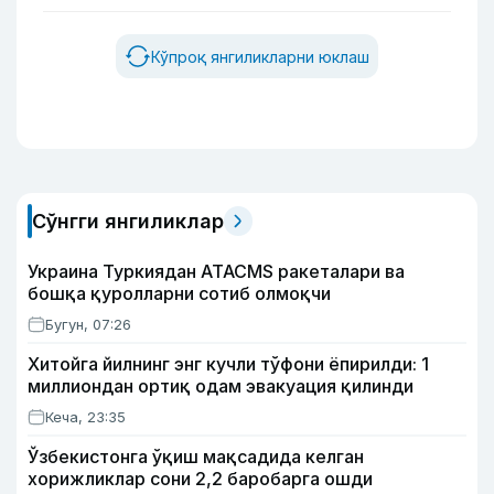
Кўпроқ янгиликларни юклаш
Сўнгги янгиликлар
Украина Туркиядан ATACMS ракеталари ва
бошқа қуролларни сотиб олмоқчи
Бугун, 07:26
Хитойга йилнинг энг кучли тўфони ёпирилди: 1
миллиондан ортиқ одам эвакуация қилинди
Кеча, 23:35
Ўзбекистонга ўқиш мақсадида келган
хорижликлар сони 2,2 баробарга ошди