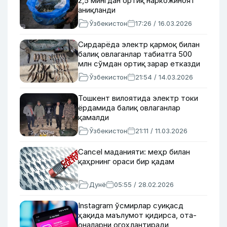
2,5 мингдан ортиқ наркожиноят
аниқланди
Ўзбекистон
17:26 / 16.03.2026
Сирдарёда электр қармоқ билан
балиқ овлаганлар табиатга 500
млн сўмдан ортиқ зарар етказди
Ўзбекистон
21:54 / 14.03.2026
Тошкент вилоятида электр токи
ёрдамида балиқ овлаганлар
қамалди
Ўзбекистон
21:11 / 11.03.2026
Cancel маданияти: меҳр билан
қаҳрнинг ораси бир қадам
Дунё
05:55 / 28.02.2026
Instagram ўсмирлар суиқасд
ҳақида маълумот қидирса, ота-
оналарни огоҳлантиради