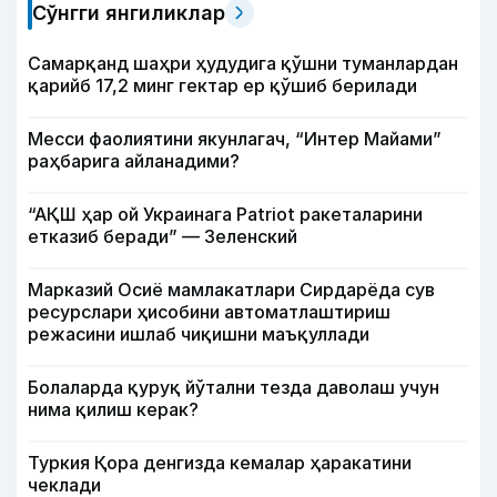
Сўнгги янгиликлар
Самарқанд шаҳри ҳудудига қўшни туманлардан
қарийб 17,2 минг гектар ер қўшиб берилади
Месси фаолиятини якунлагач, “Интер Майами”
раҳбарига айланадими?
“АҚШ ҳар ой Украинага Patriot ракеталарини
етказиб беради” — Зеленский
Марказий Осиё мамлакатлари Сирдарёда сув
ресурслари ҳисобини автоматлаштириш
режасини ишлаб чиқишни маъқуллади
Болаларда қуруқ йўтални тезда даволаш учун
нима қилиш керак?
Туркия Қора денгизда кемалар ҳаракатини
чеклади