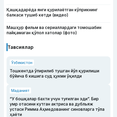
Қашқадарёда янги қурилаётган кўприкнинг
балкаси тушиб кетди (видео)
Машҳур фильм ва сериаллардаги томошабин
пайқамаган қўпол хатолар (фото)
Тавсиялар
Ўзбекистон
Тошкентда ўпирилиб тушган йўл қурилиши
бўйича 6 кишига суд ҳукми ўқилди
Маданият
“У бошқалар бахти учун туғилган эди”. Бир
умр отасини кутган актриса ва дубльяж
устаси Римма Аҳмедованинг синовларга тўла
ҳаёти