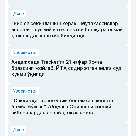
Дунё
“Бир оз секинлашиш керак”. Мутахассислар
инсоният сунъий интеллектни бошқара олмай
қолишидан хавотир билдирди
Ўзбекистон
Андижонда Tracker’га 21 нафар боғча
боласини жойлаб, ЙТҲ содир этган аёлга суд
ҳукми ўқилди
Ўзбекистон
“Саккиз қатор шеърим бошимга саккизта
бомба бўлган”. Абдулла Ориповни сиёсий
айбловлардан асраб қолган воқеа
Дунё