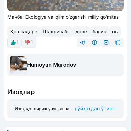
Манба: Ekologiya va iqlim o‘zgarishi milliy qo‘mitasi
Қашқадарё
Шаҳрисабз
дарё
балиқ
ов
1
1
Humoyun Murodov
Изоҳлар
рўйхатдан ўтинг
Изоҳ қолдириш учун, аввал