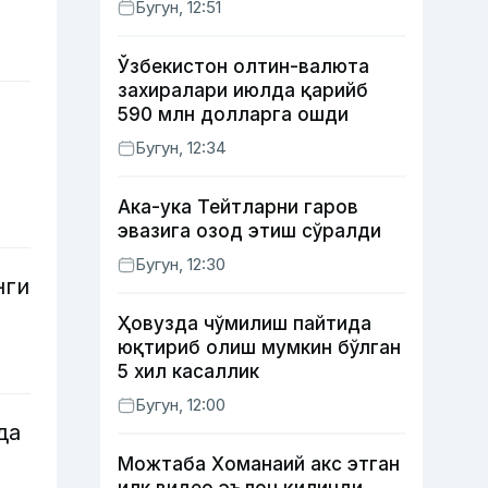
Бугун, 12:51
Ўзбекистон олтин-валюта
захиралари июлда қарийб
590 млн долларга ошди
Бугун, 12:34
Ака-ука Тейтларни гаров
эвазига озод этиш сўралди
Бугун, 12:30
нги
Ҳовузда чўмилиш пайтида
юқтириб олиш мумкин бўлган
5 хил касаллик
Бугун, 12:00
да
Можтаба Хоманаий акс этган