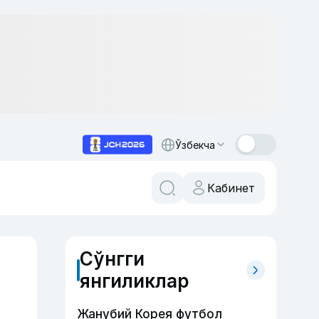
Ўзбекча
Кабинет
Сўнгги
янгиликлар
Жанубий Корея футбол