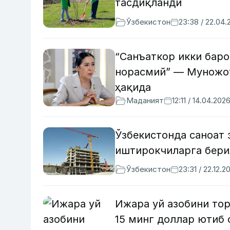
тасдиқланди
Ўзбекистон
23:38 / 22.04.
“Санъаткор икки баро
норасмий” — Муножот
ҳақида
Маданият
12:11 / 14.04.202
Ўзбекистонда саноат 
иштирокчиларга бери
Ўзбекистон
23:31 / 22.12.2
Ижара уй азобини тор
15 минг доллар ютиб