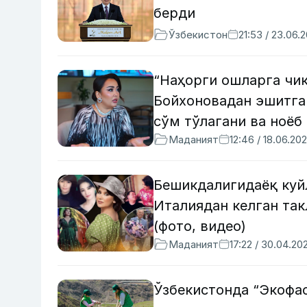
берди
Ўзбекистон
21:53 / 23.06.
“Наҳорги ошларга чи
Бойхоновадан эшитган
сўм тўлагани ва ноёб
Маданият
12:46 / 18.06.20
Бешикдалигидаёқ куйл
Италиядан келган так
(фото, видео)
Маданият
17:22 / 30.04.20
Ўзбекистонда “Экофа