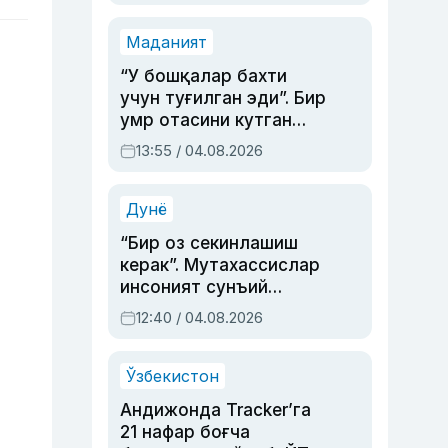
Маданият
“У бошқалар бахти
учун туғилган эди”. Бир
умр отасини кутган
актриса ва дубльяж
13:55 / 04.08.2026
устаси Римма
Аҳмедованинг
синовларга тўла ҳаёти
Дунё
“Бир оз секинлашиш
керак”. Мутахассислар
инсоният сунъий
интеллектни бошқара
12:40 / 04.08.2026
олмай қолишидан
хавотир билдирди
Ўзбекистон
Андижонда Tracker’га
21 нафар боғча