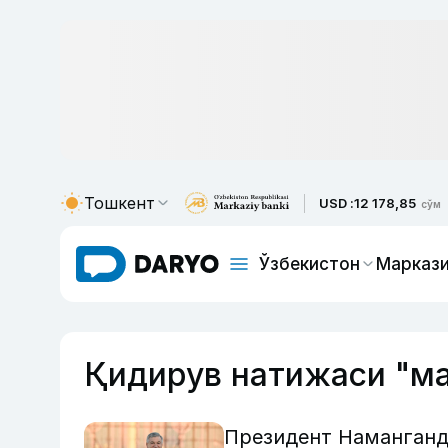
Тошкент
USD :
12 178,85
сўм
Ўзбекистон
Маркази
Қидирув натижаси "м
Президент Наманганд