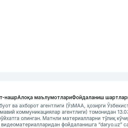
т-нашр
Алоқа маълумотлари
Фойдаланиш шартлар
буот ва ахборот агентлиги (ЎзМАА, ҳозирги Ўзбеки
мавий коммуникациялар агентлиги) томонидан 13.0
ўйхатга олинган. Матнли материалларни тўлиқ кўчи
и видеоматериалларидан фойдаланишга “daryo.uz” с