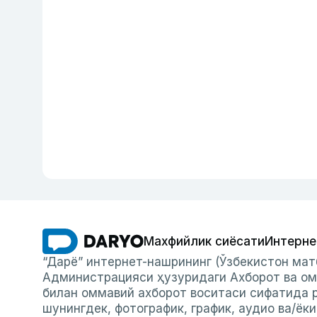
Махфийлик сиёсати
Интерне
“Дарё” интернет-нашрининг (Ўзбекистон мат
Администрацияси ҳузуридаги Ахборот ва ом
билан оммавий ахборот воситаси сифатида р
шунингдек, фотографик, график, аудио ва/ёк