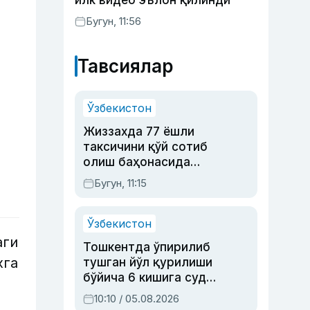
илк видео эълон қилинди
Бугун, 11:56
Тавсиялар
Ўзбекистон
Жиззахда 77 ёшли
таксичини қўй сотиб
олиш баҳонасида
яйловга олиб бориб
Бугун, 11:15
ўлдирган йигит 20
йилга қамалди
Ўзбекистон
аги
Тошкентда ўпирилиб
хга
тушган йўл қурилиши
бўйича 6 кишига суд
ҳукми ўқилди
10:10 / 05.08.2026