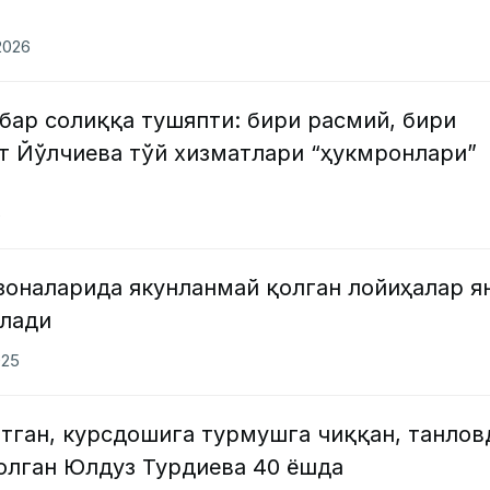
2026
бар солиққа тушяпти: бири расмий, бири
 Йўлчиева тўй хизматлари “ҳукмронлари”
6
зоналарида якунланмай қолган лойиҳалар я
лади
025
тган, курсдошига турмушга чиққан, танлов
 олган Юлдуз Турдиева 40 ёшда