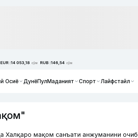
EUR :
RUB :
14 053,18
146,54
сўм
сўм
й Осиё
Дунё
Пул
Маданият
Спорт
Лайфстайл
ақом"
а Халқаро мақом санъати анжуманини очиб