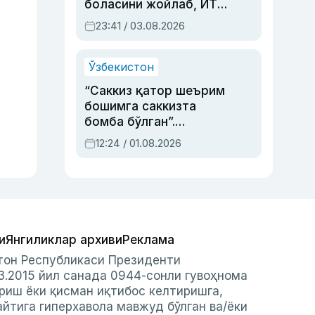
боласини жойлаб, ЙТҲ
содир этган аёлга суд
23:41 / 03.08.2026
ҳукми ўқилди
Ўзбекистон
“Саккиз қатор шеърим
бошимга саккизта
бомба бўлган”.
Абдулла Ориповни
12:24 / 01.08.2026
сиёсий айбловлардан
асраб қолган воқеа
и
Янгиликлар архиви
Реклама
стон Республикаси Президенти
3.2015 йил санада 0944-сонли гувоҳнома
риш ёки қисман иқтибос келтиришга,
айтига гиперхавола мавжуд бўлган ва/ёки