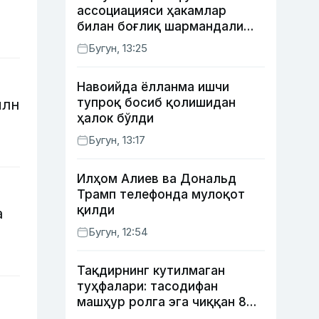
ассоциацияси ҳакамлар
билан боғлиқ шармандали
ҳолат бўйича баёнот берди
Бугун, 13:25
Навоийда ёлланма ишчи
тупроқ босиб қолишидан
млн
ҳалок бўлди
Бугун, 13:17
Илҳом Алиев ва Дональд
Трамп телефонда мулоқот
қилди
а
Бугун, 12:54
Тақдирнинг кутилмаган
туҳфалари: тасодифан
машҳур ролга эга чиққан 8
актёр