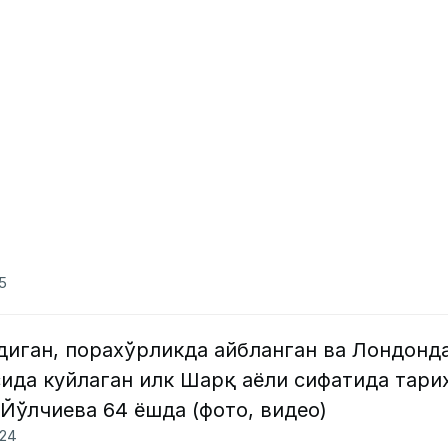
25
иган, порахўрликда айбланган ва Лондонд
ида куйлаган илк Шарқ аёли сифатида тари
Йўлчиева 64 ёшда (фото, видео)
024