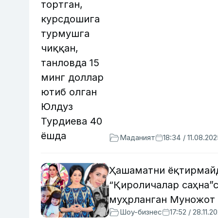
Маданият
18:34 / 11.08.20
Ҳашаматни ёқтирмайд
“Қироличалар саҳна”с
муҳрланган Муножот 
Шоу-бизнес
17:52 / 28.11.2