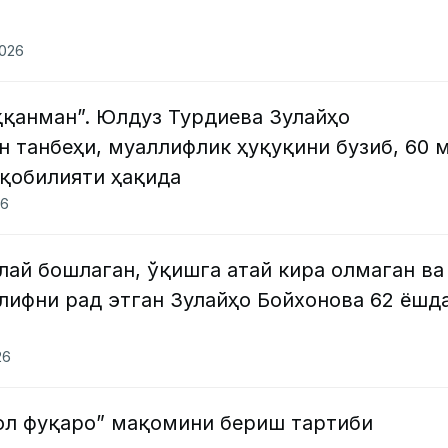
2026
ққанман”. Юлдуз Турдиева Зулайҳо
 танбеҳи, муаллифлик ҳуқуқини бузиб, 60 
 қобилияти ҳақида
26
ай бошлаган, ўқишга атай кира олмаган ва
лифни рад этган Зулайҳо Бойхонова 62 ёшд
26
ол фуқаро” мақомини бериш тартиби