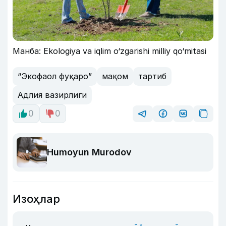
Манба: Ekologiya va iqlim o‘zgarishi milliy qo‘mitasi
“Экофаол фуқаро”
мақом
тартиб
Адлия вазирлиги
0
0
Humoyun Murodov
Изоҳлар