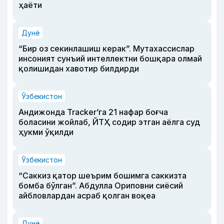
ҳаёти
Дунё
“Бир оз секинлашиш керак”. Мутахассислар
инсоният сунъий интеллектни бошқара олмай
қолишидан хавотир билдирди
Ўзбекистон
Андижонда Tracker’га 21 нафар боғча
боласини жойлаб, ЙТҲ содир этган аёлга суд
ҳукми ўқилди
Ўзбекистон
“Саккиз қатор шеърим бошимга саккизта
бомба бўлган”. Абдулла Ориповни сиёсий
айбловлардан асраб қолган воқеа
Дунё