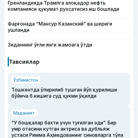
Гренландияда Трампга алоқадор нефть
компанияси ҳукумат рухсатисиз иш бошлади
Фарғонада “Мансур Казанский” ва шериги
ушланди
Зиданнинг ўғли янги жамоага ўтди
Тавсиялар
Ўзбекистон
Тошкентда ўпирилиб тушган йўл қурилиши
бўйича 6 кишига суд ҳукми ўқилди
Маданият
“У бошқалар бахти учун туғилган эди”. Бир
умр отасини кутган актриса ва дубльяж
устаси Римма Аҳмедованинг синовларга тўла