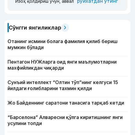
рўйхатдан ўтинг
Изоҳ қолдириш учун, аввал
Сўнгги янгиликлар
Отанинг исмини болага фамилия қилиб бериш
мумкин бўлади
Пентагон НУЖларга оид янги маълумотларни
махфийликдан чиқарди
Сунъий интеллект “Олтин тўп”нинг келгуси 15
йилдаги ғолибларини тахмин қилди
Жо Байденнинг саратони танасига тарқаб кетди
“Барселона” Алваресни қўлга киритишнинг янги
усулини топди